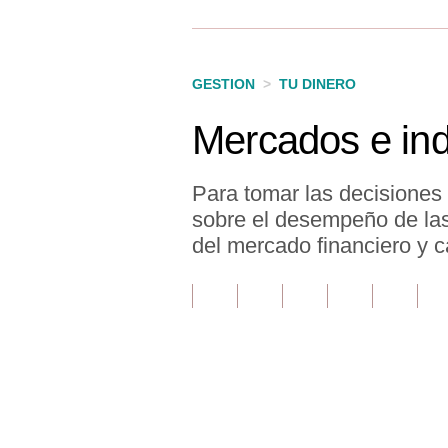
Finanzas Personales
Inmobiliarias
GESTION
>
TU DINERO
Plus G
Mercados e ind
Opinión
Editorial
Para tomar las decisiones
sobre el desempeño de las 
Pregunta de hoy
del mercado financiero y c
Blogs
Tendencias
Lujo
Viajes
Únete a nuestro canal
Moda