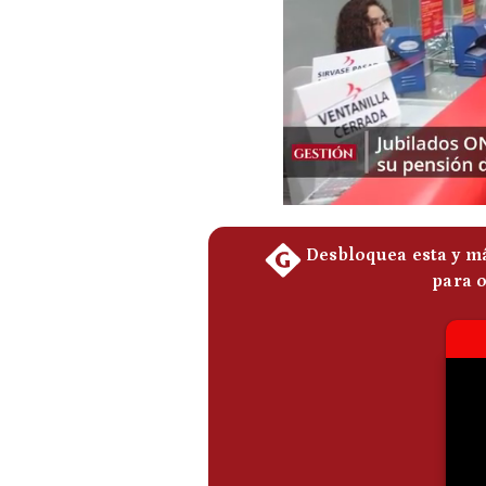
Podcast
Gestión TV
Videos
Fotogalerías
gestion.pe
¿quiénes
Somos?
Términos
Y
Condiciones
Política
De
Privacidad
Politica