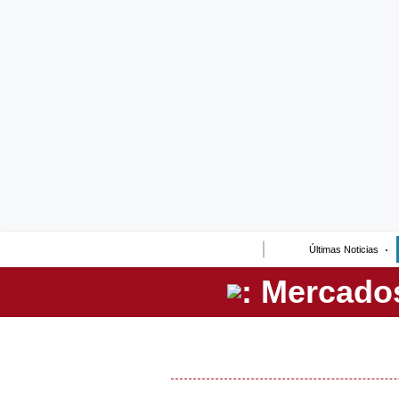
Lo último
Peru Quiosco
Portada
Empresas
Management & Empleo
Economía
Últimas Noticias
Mercados
Perú
Política
Tu Dinero