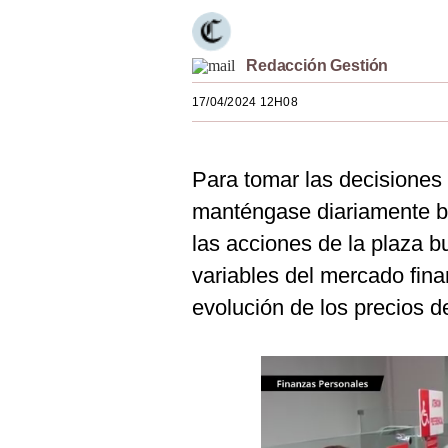
Estilos
Mundo
Redacción Gestión
EEUU
17/04/2024 12H08
México
Para tomar las decisiones
España
manténgase diariamente b
Internacional
las acciones de la plaza bu
Tecnología
variables del mercado fina
Club del Suscriptor
evolución de los precios d
Mix
G de Gestión
Notas Contratadas