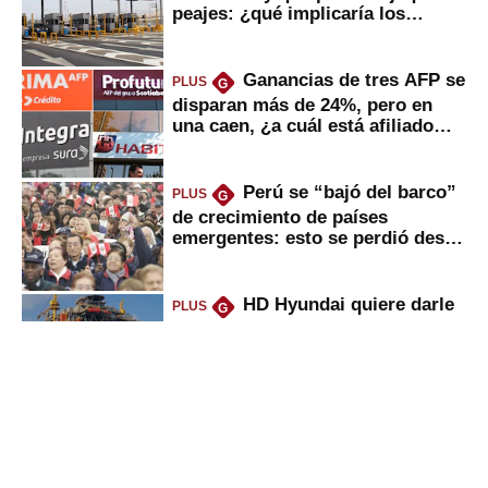
peajes: ¿qué implicaría los
usuarios?
Ganancias de tres AFP se
PLUS
G
disparan más de 24%, pero en
una caen, ¿a cuál está afiliado
usted?
Perú se “bajó del barco”
PLUS
G
de crecimiento de países
emergentes: esto se perdió desde
2022
HD Hyundai quiere darle
PLUS
G
un giro a la industria naval en
Perú: los 2 grandes pasos que
daría
Peruanos que venden
PLUS
G
propiedades, reciben herencia o
utilidades: ¿cuál es su nueva
inversión clave?