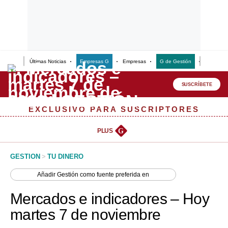
Últimas Noticias
Empresas G
Empresas
G de Gestión
Finanzas
Lo último
Peru Quiosco
SUSCRÍBETE
Portada
EXCLUSIVO PARA SUSCRIPTORES
Empresas
PLUS
G
Management & Empleo
GESTION
>
TU DINERO
Economía
Añadir
Gestión
como fuente preferida en
Mercados
Mercados e indicadores – Hoy
Perú
martes 7 de noviembre
Política