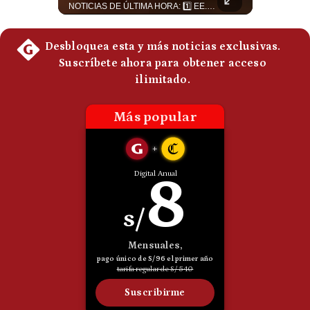
Luis Carrillo Pinto, experto en negocios deportivos, cuenta que federaciones europeas ya pedían la salida de Gianni Infantino. Además, explicó que el presidente de la FIFA habría recibido US$30 millones anuales por dirigir la nueva empresa, diez veces más de lo que ganaba en la organización. #FIFA #GianniInfantino #LuisCarrilloPinto #APEMD #NegociosDeportivos #Mundial #Futbol #NoticiasDeportivas #Shorts 👉 Suscríbete y activa la campana para no perderte nuestro análisis diario. 🌎 Síguenos en nuestras redes sociales: 📌 Web oficial: https://gestion.pe/mundo/ 📌 LinkedIn: http://bit.ly/3HYIET0 📌 X (Twitter): http://bit.ly/4noZtX9 📌 TikTok: http://bit.ly/4evB6TO
NOTICIAS DE ÚLTIMA HORA: 1️⃣ EE.UU.: Habría gastado casi el 80% de sus misiles más avanzados (THAAD), un factor clave en las decisiones de Donald Trump frente a Irán. 2️⃣ Argentina y Brasil: Tensión diplomática escala; Brasil solicita el regreso del embajador argentino tras fuertes declaraciones de Javier Milei. 3️⃣ México: Asesinan al influencer César Gastélum a balazos durante una transmisión en vivo en Culiacán, Sinaloa. 4️⃣ Alemania: Ataque con dron explosivo obliga a suspender el aeropuerto de Leipzig, punto logístico clave de la OTAN para enviar material a Ucrania. ¿Qué noticia te parece la más impactante del día? ¡Te leo en los comentarios! 👇 #EEUU #JavierMilei #CesarGastelum #Alemania #Noticias #UltimaHora #NoticiasDelDia 🚀 ¿Quieres entender el mundo sin ruido? Únete a nuestra comunidad y forma parte del cambio. #GestiónNewsroomLive #NoticiasGlobales #AnálisisGeopolítico #EconomíaMundial #IA #Geopolítica #LatinosEnUSA #NoticiasEnEspañol 👉 Suscríbete y activa la campana para no perderte nuestro análisis diario. 🌎 Síguenos en nuestras redes sociales: 📌 Web oficial: https://gestion.pe/mundo/ 📌 LinkedIn: http://bit.ly/3HYIET0 📌 X (Twitter): http://bit.ly/4noZtX9 📌 TikTok: http://bit.ly/4evB6TO
Politica
De
Cookies
Preguntas
Frecuentes