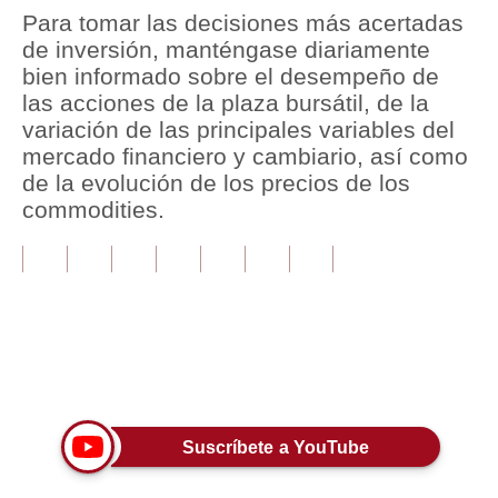
Para tomar las decisiones más acertadas
Tu Dinero
de inversión, manténgase diariamente
bien informado sobre el desempeño de
Finanzas Personales
las acciones de la plaza bursátil, de la
variación de las principales variables del
Inmobiliarias
mercado financiero y cambiario, así como
Plus G
de la evolución de los precios de los
commodities.
Opinión
Editorial
Pregunta de hoy
Blogs
Únete a nuestro canal
Tendencias
Lujo
Suscríbete a YouTube
Viajes