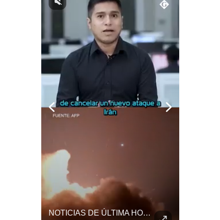
Notas Contratadas
Podcast
Gestión TV
Videos
Fotogalerías
gestion.pe
¿quiénes
Somos?
Términos
Y
Condiciones
Política
De
El Millonario Sueldo Que Casi Cobra Infantino Por La Nueva Empresa De La FIFA | #EnClaveEconómica
NOTICIAS DE ÚLTIMA HORA: EE.UU. Se Queda Sin Misiles En Medio Oriente
Privacidad