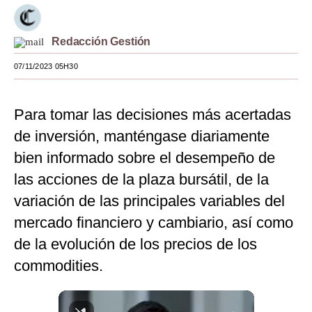
Moda
Redacción Gestión
Estilos
07/11/2023 05H30
Mundo
EEUU
Para tomar las decisiones más acertadas
México
de inversión, manténgase diariamente
bien informado sobre el desempeño de
España
las acciones de la plaza bursátil, de la
Internacional
variación de las principales variables del
Tecnología
mercado financiero y cambiario, así como
de la evolución de los precios de los
Club del Suscriptor
commodities.
Mix
G de Gestión