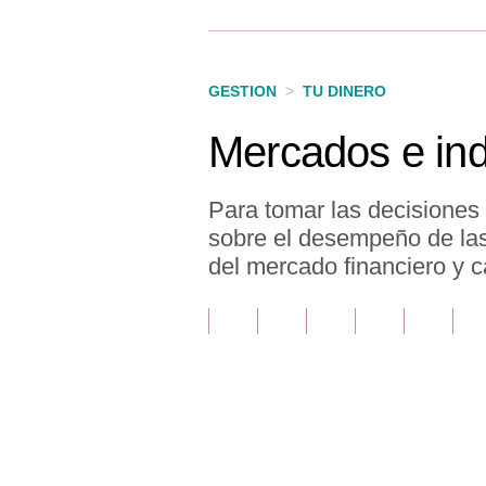
Finanzas Personales
Inmobiliarias
GESTION
>
TU DINERO
Plus G
Mercados e in
Opinión
Editorial
Para tomar las decisiones
sobre el desempeño de las 
Pregunta de hoy
del mercado financiero y c
Blogs
Tendencias
Lujo
Viajes
Únete a nuestro canal
Moda