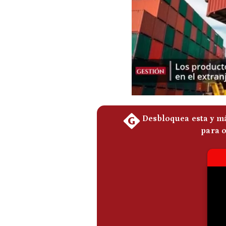
Podcast
Gestión TV
Videos
Fotogalerías
gestion.pe
¿quiénes
Somos?
Términos
Y
Condiciones
Política
De
Privacidad
Politica