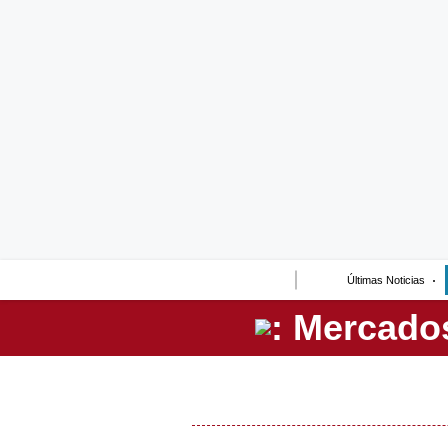
Lo último
Peru Quiosco
Portada
Empresas
Management & Empleo
Economía
Últimas Noticias
Mercados
Perú
Política
Tu Dinero