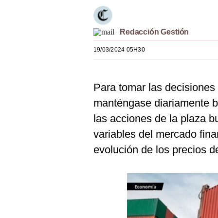
Estilos
Mundo
Redacción Gestión
EEUU
19/03/2024 05H30
México
Para tomar las decisiones
España
manténgase diariamente b
Internacional
las acciones de la plaza bu
Tecnología
variables del mercado fina
Club del Suscriptor
evolución de los precios d
Mix
G de Gestión
Notas Contratadas