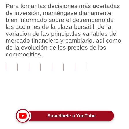
Para tomar las decisiones más acertadas
Tu Dinero
de inversión, manténgase diariamente
bien informado sobre el desempeño de
Finanzas Personales
las acciones de la plaza bursátil, de la
variación de las principales variables del
Inmobiliarias
mercado financiero y cambiario, así como
Plus G
de la evolución de los precios de los
commodities.
Opinión
Editorial
Pregunta de hoy
Blogs
Únete a nuestro canal
Tendencias
Lujo
Suscríbete a YouTube
Viajes