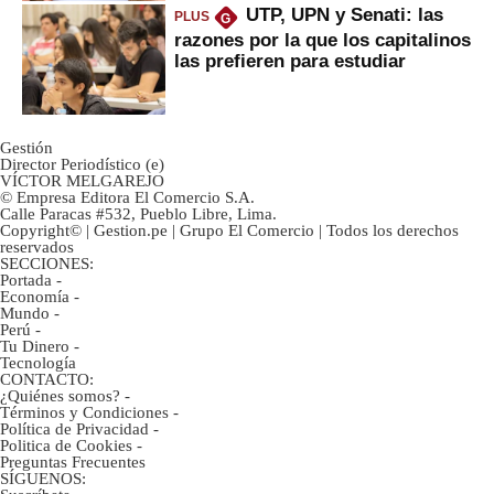
UTP, UPN y Senati: las
PLUS
G
razones por la que los capitalinos
las prefieren para estudiar
Gestión
Director Periodístico (e)
VÍCTOR MELGAREJO
© Empresa Editora El Comercio S.A.
Calle Paracas #532, Pueblo Libre, Lima.
Copyright© | Gestion.pe | Grupo El Comercio | Todos los derechos
reservados
SECCIONES:
Portada
-
Economía
-
Mundo
-
Perú
-
Tu Dinero
-
Tecnología
CONTACTO:
¿Quiénes somos?
-
Términos y Condiciones
-
Política de Privacidad
-
Politica de Cookies
-
Preguntas Frecuentes
SÍGUENOS: