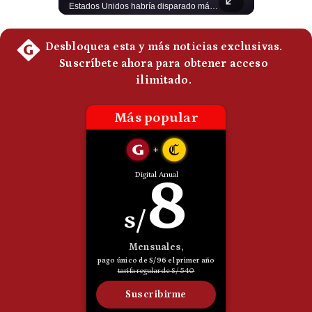
Luis Carrillo Pinto, experto en negocios deportivos, cuenta que federaciones europeas ya pedían la salida de Gianni Infantino. Además, explicó que el presidente de la FIFA habría recibido US$30 millones anuales por dirigir la nueva empresa, diez veces más de lo que ganaba en la organización. #FIFA #GianniInfantino #LuisCarrilloPinto #APEMD #NegociosDeportivos #Mundial #Futbol #NoticiasDeportivas #Shorts 👉 Suscríbete y activa la campana para no perderte nuestro análisis diario. 🌎 Síguenos en nuestras redes sociales: 📌 Web oficial: https://gestion.pe/mundo/ 📌 LinkedIn: http://bit.ly/3HYIET0 📌 X (Twitter): http://bit.ly/4noZtX9 📌 TikTok: http://bit.ly/4evB6TO
Estados Unidos habría disparado más de 1,000 misiles Tomahawk durante la guerra contra Irán y que sus reservas podrían no recuperar los niveles anteriores hasta 2030 o 2031. Washington y sus aliados habrían utilizado hasta el 61% de sus interceptores Patriot. #EstadosUnidos #Tomahawk #Iran #Misiles #Patriot #Geopolitica #NoticiasInternacionales #Guerra #Shorts 👉 Suscríbete y activa la campana para no perderte nuestro análisis diario. 🌎 Síguenos en nuestras redes sociales: 📌 Web oficial: https://gestion.pe/mundo/ 📌 LinkedIn: http://bit.ly/3HYIET0 📌 X (Twitter): http://bit.ly/4noZtX9 📌 TikTok: http://bit.ly/4evB6TO
Politica
De
Cookies
Preguntas
Frecuentes