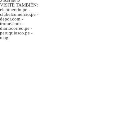
Suscríbete
VISITE TAMBIÉN:
elcomercio.pe
-
clubelcomercio.pe
-
depor.com
-
trome.com
-
diariocorreo.pe
-
peruquiosco.pe
-
mag