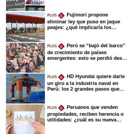
usted?
Fujimori propone
PLUS
G
eliminar ley que puso en jaque
peajes: ¿qué implicaría los
usuarios?
Perú se “bajó del barco”
PLUS
G
de crecimiento de países
emergentes: esto se perdió desde
2022
HD Hyundai quiere darle
PLUS
G
un giro a la industria naval en
Perú: los 2 grandes pasos que
daría
Peruanos que venden
PLUS
G
propiedades, reciben herencia o
utilidades: ¿cuál es su nueva
inversión clave?