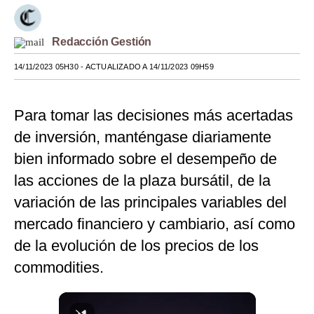
Moda
Redacción Gestión
Estilos
14/11/2023 05H30
- ACTUALIZADO A 14/11/2023 09H59
Mundo
EEUU
Para tomar las decisiones más acertadas
México
de inversión, manténgase diariamente
bien informado sobre el desempeño de
España
las acciones de la plaza bursátil, de la
Internacional
variación de las principales variables del
Tecnología
mercado financiero y cambiario, así como
de la evolución de los precios de los
Club del Suscriptor
commodities.
Mix
G de Gestión