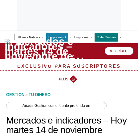
Últimas Noticias
Empresas G
Empresas
G de Gestión
Finanzas
Lo último
Peru Quiosco
SUSCRÍBETE
Portada
EXCLUSIVO PARA SUSCRIPTORES
Empresas
PLUS
G
Management & Empleo
GESTION
>
TU DINERO
Economía
Añadir
Gestión
como fuente preferida en
Mercados
Mercados e indicadores – Hoy
Perú
martes 14 de noviembre
Política