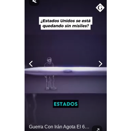
Notas Contratadas
Podcast
Gestión TV
Videos
Fotogalerías
gestion.pe
¿quiénes
Somos?
Términos
Y
Condiciones
Política
De
El Millonario Sueldo Que Casi Cobra Infantino Por La Nueva Empresa De La FIFA | #EnClaveEconómica
Guerra Con Irán Agota El 61% De Los Interceptores Patriot De EE.UU. | #radar24
Privacidad