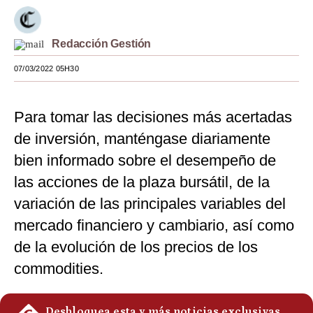
Moda
Redacción Gestión
Estilos
07/03/2022 05H30
Mundo
EEUU
Para tomar las decisiones más acertadas
México
de inversión, manténgase diariamente
bien informado sobre el desempeño de
España
las acciones de la plaza bursátil, de la
Internacional
variación de las principales variables del
Tecnología
mercado financiero y cambiario, así como
de la evolución de los precios de los
Club del Suscriptor
commodities.
Mix
G de Gestión