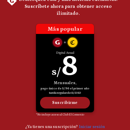
Notas Contratadas
Podcast
Gestión TV
Videos
Fotogalerías
gestion.pe
¿quiénes
Somos?
Términos
Y
Condiciones
Política
De
Privacidad