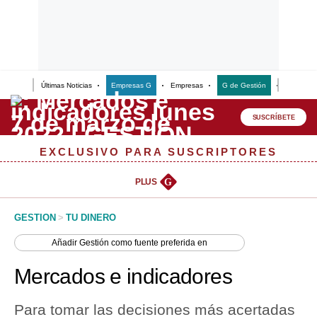
Últimas Noticias
Empresas G
Empresas
G de Gestión
Finanzas
Lo último
Peru Quiosco
SUSCRÍBETE
Portada
EXCLUSIVO PARA SUSCRIPTORES
Empresas
PLUS
G
Management & Empleo
GESTION
>
TU DINERO
Economía
Añadir
Gestión
como fuente preferida en
Mercados
Mercados e indicadores
Perú
Para tomar las decisiones más acertadas
Política