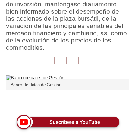
de inversión, manténgase diariamente
bien informado sobre el desempeño de
Tu Dinero
las acciones de la plaza bursátil, de la
Finanzas Personales
variación de las principales variables del
mercado financiero y cambiario, así como
Inmobiliarias
de la evolución de los precios de los
commodities.
Plus G
Opinión
Editorial
Pregunta de hoy
Banco de datos de Gestión.
Blogs
Únete a nuestro canal
Tendencias
Lujo
Suscríbete a YouTube
Viajes