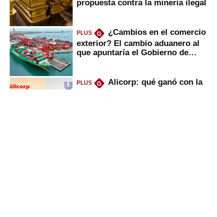
propuesta contra la minería ilegal
¿Cambios en el comercio
PLUS
G
exterior? El cambio aduanero al
que apuntaría el Gobierno de
Fujimori
Alicorp: qué ganó con la
PLUS
G
compra del negocio de Unilever
en Colombia
UTP, UPN y Senati: las
PLUS
G
razones por la que los capitalinos
las prefieren para estudiar
Sunat: César Luna, el
PLUS
G
primer jefe en Gobierno de
Fujimori, ¿qué 4 tareas se
marcan urgentes?