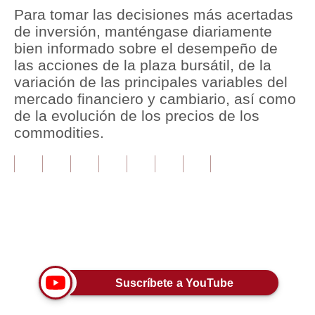
Para tomar las decisiones más acertadas
Tu Dinero
de inversión, manténgase diariamente
bien informado sobre el desempeño de
Finanzas Personales
las acciones de la plaza bursátil, de la
variación de las principales variables del
Inmobiliarias
mercado financiero y cambiario, así como
Plus G
de la evolución de los precios de los
commodities.
Opinión
Editorial
Pregunta de hoy
Blogs
Únete a nuestro canal
Tendencias
Lujo
Suscríbete a YouTube
Viajes