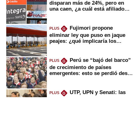
disparan más de 24%, pero en
una caen, ¿a cuál está afiliado
usted?
Fujimori propone
PLUS
G
eliminar ley que puso en jaque
peajes: ¿qué implicaría los
usuarios?
Perú se “bajó del barco”
PLUS
G
de crecimiento de países
emergentes: esto se perdió desde
2022
UTP, UPN y Senati: las
PLUS
G
razones por la que los capitalinos
las prefieren para estudiar
Puerto de Chancay: lo
PLUS
G
que trae la marcha blanca por
uso de tecnología de EE.UU. en