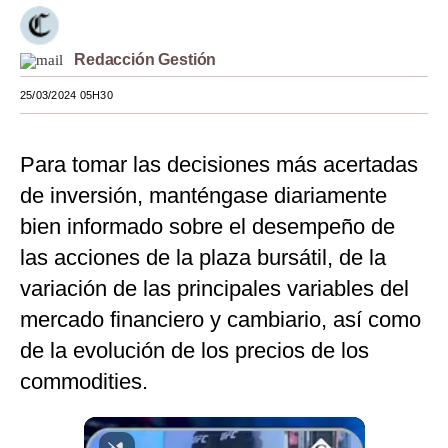
Moda
Redacción Gestión
Estilos
25/03/2024 05H30
Mundo
EEUU
Para tomar las decisiones más acertadas
México
de inversión, manténgase diariamente
bien informado sobre el desempeño de
España
las acciones de la plaza bursátil, de la
Internacional
variación de las principales variables del
Tecnología
mercado financiero y cambiario, así como
de la evolución de los precios de los
Club del Suscriptor
commodities.
Mix
G de Gestión