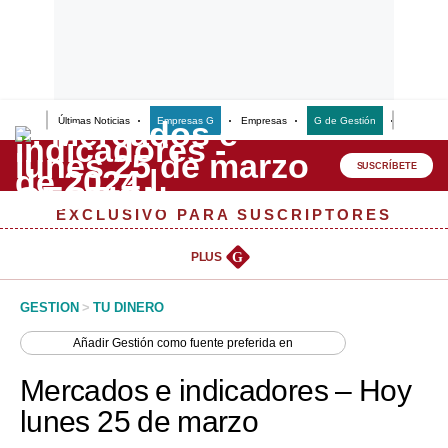
Últimas Noticias
Empresas G
Empresas
G de Gestión
Finanzas
Lo último
Peru Quiosco
SUSCRÍBETE
Portada
EXCLUSIVO PARA SUSCRIPTORES
Empresas
PLUS
G
Management & Empleo
GESTION
>
TU DINERO
Economía
Añadir
Gestión
como fuente preferida en
Mercados
Mercados e indicadores – Hoy
Perú
lunes 25 de marzo
Política