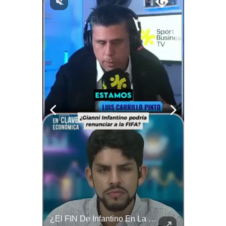
Notas Contratadas
Podcast
Gestión TV
Videos
Fotogalerías
gestion.pe
¿quiénes
Somos?
Términos
Y
Condiciones
Política
De
¿Por Qué Irán Ya NO Le Teme A Donald Trump? | #radar24
¿El FIN De Infantino En La FIFA? El Grave Pronóstico Sobre Su Renuncia | #EnClaveEconómica
Privacidad