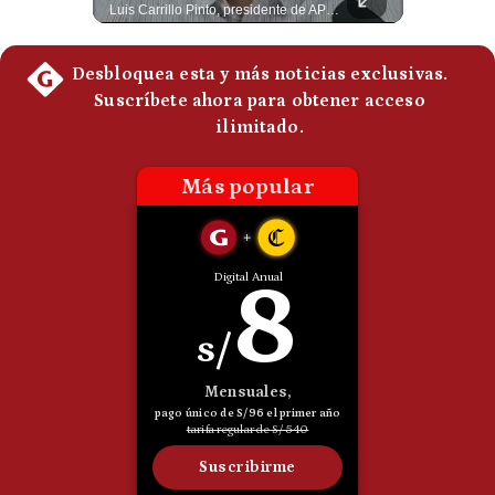
Según el entrevistado, las repetidas amenazas de Donald Trump y sus posteriores retrocesos habrían reducido su credibilidad ante Irán. Los nuevos sectores radicales iraníes interpretarían esta conducta como una señal de debilidad y considerarían que resistir durante meses frente a Estados Unidos ya representa una victoria. #DonaldTrump #Irán #EstadosUnidos #Geopolitica #NoticiasInternacionales #Shorts #MedioOriente 👉 Suscríbete y activa la campana para no perderte nuestro análisis diario. 🌎 Síguenos en nuestras redes sociales: 📌 Web oficial: https://gestion.pe/mundo/ 📌 LinkedIn: http://bit.ly/3HYIET0 📌 X (Twitter): http://bit.ly/4noZtX9 📌 TikTok: http://bit.ly/4evB6TO
Luis Carrillo Pinto, presidente de APEMD pronostica meses muy difíciles para Infantino y sostiene que una mayor presión de la UEFA, junto con nuevas investigaciones periodísticas, podría llevarlo a dimitir. También menciona renuncias internas y acusaciones de que el proyecto fue impulsado por una sola persona. #GianniInfantino #FIFA #UEFA #LuisCarrilloPinto #APEMD #Futbol #NoticiasDeportivas #Mundial #Shorts 👉 Suscríbete y activa la campana para no perderte nuestro análisis diario. 🌎 Síguenos en nuestras redes sociales: 📌 Web oficial: https://gestion.pe/mundo/ 📌 LinkedIn: http://bit.ly/3HYIET0 📌 X (Twitter): http://bit.ly/4noZtX9 📌 TikTok: http://bit.ly/4evB6TO
Politica
De
Cookies
Preguntas
Frecuentes