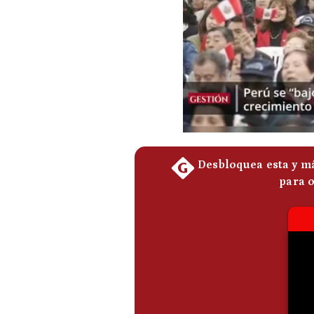
Podcast
Gestión TV
Videos
Fotogalerías
gestion.pe
¿quiénes
Somos?
Términos
Y
Condiciones
Política
De
Privacidad
Politica