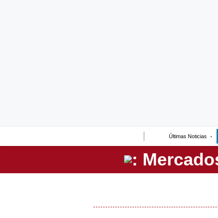
Lo último
Peru Quiosco
Portada
Empresas
Management & Empleo
Economía
Últimas Noticias
Mercados
Perú
Política
Tu Dinero