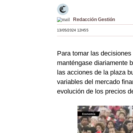
Estilos
Mundo
Redacción Gestión
EEUU
13/05/2024 12H55
México
Para tomar las decisiones
España
manténgase diariamente b
Internacional
las acciones de la plaza bu
Tecnología
variables del mercado fina
Club del Suscriptor
evolución de los precios d
Mix
G de Gestión
Notas Contratadas