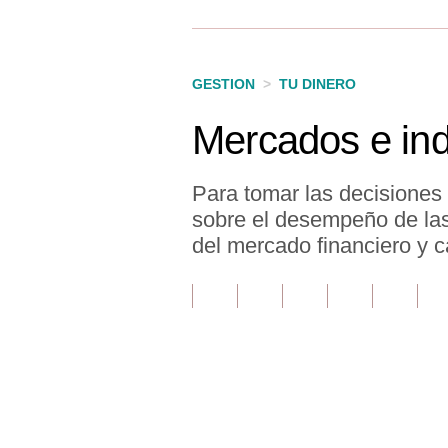
Finanzas Personales
Inmobiliarias
GESTION
>
TU DINERO
Plus G
Mercados e in
Opinión
Editorial
Para tomar las decisiones
sobre el desempeño de las 
Pregunta de hoy
del mercado financiero y c
Blogs
Tendencias
Lujo
Viajes
Únete a nuestro canal
Moda