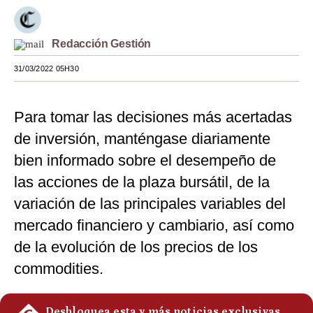
Moda
Redacción Gestión
Estilos
31/03/2022 05H30
Mundo
EEUU
Para tomar las decisiones más acertadas
México
de inversión, manténgase diariamente
bien informado sobre el desempeño de
España
las acciones de la plaza bursátil, de la
Internacional
variación de las principales variables del
Tecnología
mercado financiero y cambiario, así como
de la evolución de los precios de los
Club del Suscriptor
commodities.
Mix
G de Gestión