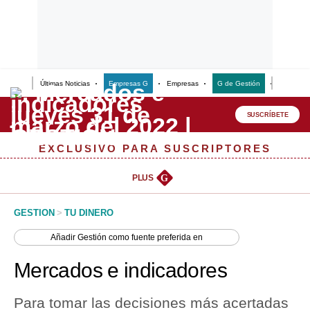
Últimas Noticias
Empresas G
Empresas
G de Gestión
Finanzas
Lo último
Peru Quiosco
SUSCRÍBETE
Portada
EXCLUSIVO PARA SUSCRIPTORES
Empresas
PLUS
G
Management & Empleo
GESTION
>
TU DINERO
Economía
Añadir
Gestión
como fuente preferida en
Mercados
Mercados e indicadores
Perú
Para tomar las decisiones más acertadas
Política