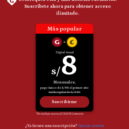
Notas Contratadas
Podcast
Gestión TV
Videos
Fotogalerías
gestion.pe
¿quiénes
Somos?
Términos
Y
Condiciones
Política
De
Privacidad