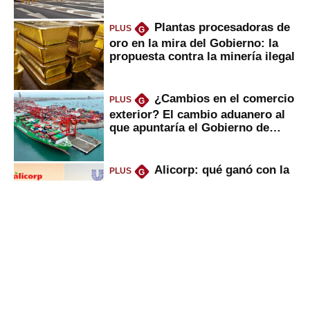
Plantas procesadoras de
PLUS
G
oro en la mira del Gobierno: la
propuesta contra la minería ilegal
¿Cambios en el comercio
PLUS
G
exterior? El cambio aduanero al
que apuntaría el Gobierno de
Fujimori
Alicorp: qué ganó con la
PLUS
G
compra del negocio de Unilever
en Colombia
UTP, UPN y Senati: las
PLUS
G
razones por la que los capitalinos
las prefieren para estudiar