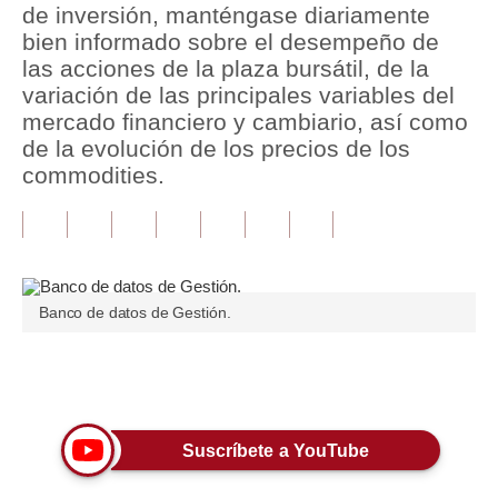
de inversión, manténgase diariamente
bien informado sobre el desempeño de
Tu Dinero
las acciones de la plaza bursátil, de la
Finanzas Personales
variación de las principales variables del
mercado financiero y cambiario, así como
Inmobiliarias
de la evolución de los precios de los
commodities.
Plus G
Opinión
Editorial
Pregunta de hoy
Banco de datos de Gestión.
Blogs
Únete a nuestro canal
Tendencias
Lujo
Suscríbete a YouTube
Viajes