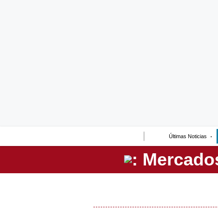
Lo último
Peru Quiosco
Portada
Empresas
Management & Empleo
Economía
Últimas Noticias
Mercados
Perú
Política
Tu Dinero