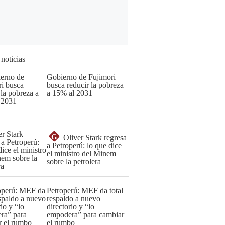
 noticias
Gobierno de Fujimori
busca reducir la pobreza
a 15% al 2031
G
Oliver Stark regresa
a Petroperú: lo que dice
el ministro del Minem
sobre la petrolera
Petroperú: MEF da total
respaldo a nuevo
directorio y “lo
empodera” para cambiar
el rumbo