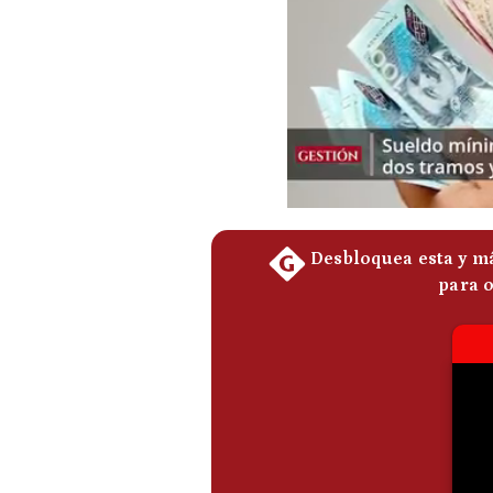
Podcast
Gestión TV
Videos
Fotogalerías
gestion.pe
¿quiénes
Somos?
Términos
Y
Condiciones
Política
De
Privacidad
Politica