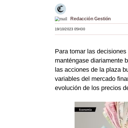
Estilos
Mundo
Redacción Gestión
EEUU
19/10/2023 05H30
México
Para tomar las decisiones
España
manténgase diariamente b
Internacional
las acciones de la plaza bu
Tecnología
variables del mercado fina
Club del Suscriptor
evolución de los precios 
Mix
G de Gestión
Notas Contratadas