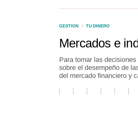
Finanzas Personales
Inmobiliarias
GESTION
>
TU DINERO
Plus G
Mercados e ind
Opinión
Editorial
Para tomar las decisiones
sobre el desempeño de las 
Pregunta de hoy
del mercado financiero y c
Blogs
Tendencias
Lujo
Viajes
Únete a nuestro canal
Moda