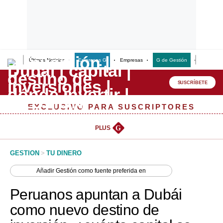
Últimas Noticias
Empresas G
Empresas
G de Gestión
Finanzas
Lo último
Peru Quiosco
SUSCRÍBETE
Portada
EXCLUSIVO PARA SUSCRIPTORES
Empresas
PLUS
G
Management & Empleo
GESTION
>
TU DINERO
Economía
Añadir
Gestión
como fuente preferida en
Mercados
Peruanos apuntan a Dubái
Perú
como nuevo destino de
Política