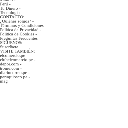
Perú
-
Tu Dinero
-
Tecnología
CONTACTO:
¿Quiénes somos?
-
Términos y Condiciones
-
Política de Privacidad
-
Politica de Cookies
-
Preguntas Frecuentes
SÍGUENOS:
Suscríbete
VISITE TAMBIÉN:
elcomercio.pe
-
clubelcomercio.pe
-
depor.com
-
trome.com
-
diariocorreo.pe
-
peruquiosco.pe
-
mag