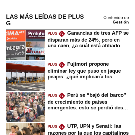
LAS MÁS LEÍDAS DE PLUS
Contenido de
G
Gestión
Ganancias de tres AFP se
PLUS
G
disparan más de 24%, pero en
una caen, ¿a cuál está afiliado
usted?
Fujimori propone
PLUS
G
eliminar ley que puso en jaque
peajes: ¿qué implicaría los
usuarios?
Perú se “bajó del barco”
PLUS
G
de crecimiento de países
emergentes: esto se perdió desde
2022
UTP, UPN y Senati: las
PLUS
G
razones por la que los capitalinos