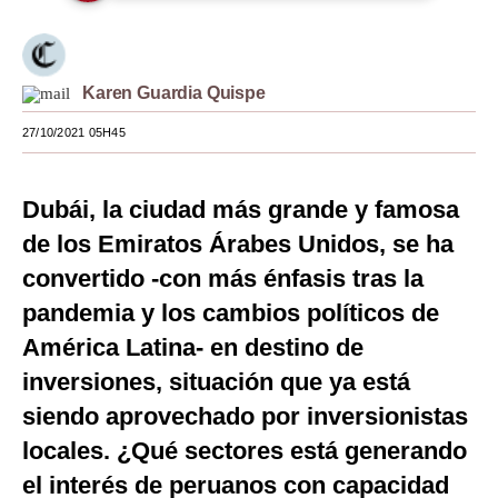
Moda
Estilos
Karen Guardia Quispe
Mundo
27/10/2021 05H45
EEUU
Dubái, la ciudad más grande y famosa
México
de los Emiratos Árabes Unidos, se ha
España
convertido -con más énfasis tras la
Internacional
pandemia y los cambios políticos de
América Latina- en destino de
Tecnología
inversiones, situación que ya está
Club del Suscriptor
siendo aprovechado por inversionistas
Mix
locales. ¿Qué sectores está generando
G de Gestión
el interés de peruanos con capacidad