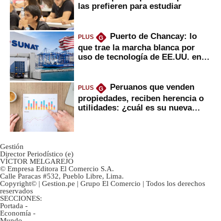
las prefieren para estudiar
Puerto de Chancay: lo
PLUS
G
que trae la marcha blanca por
uso de tecnología de EE.UU. en
mercancías
Peruanos que venden
PLUS
G
propiedades, reciben herencia o
utilidades: ¿cuál es su nueva
inversión clave?
Gestión
Director Periodístico (e)
VÍCTOR MELGAREJO
© Empresa Editora El Comercio S.A.
Calle Paracas #532, Pueblo Libre, Lima.
Copyright© | Gestion.pe | Grupo El Comercio | Todos los derechos
reservados
SECCIONES:
Portada
-
Economía
-
Mundo
-