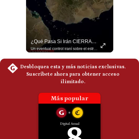
Politica
De
Cookies
Preguntas
Frecuentes
¿Por Qué Irán Ya NO Le Teme A Donald Trump? | #radar24
¿Qué Pasa Si Irán CIERRA El Estrecho De Ormuz? | #radar24
Según el entrevistado, las repetidas amenazas de Donald Trump y sus posteriores retrocesos habrían reducido su credibilidad ante Irán. Los nuevos sectores radicales iraníes interpretarían esta conducta como una señal de debilidad y considerarían que resistir durante meses frente a Estados Unidos ya representa una victoria. #DonaldTrump #Irán #EstadosUnidos #Geopolitica #NoticiasInternacionales #Shorts #MedioOriente 👉 Suscríbete y activa la campana para no perderte nuestro análisis diario. 🌎 Síguenos en nuestras redes sociales: 📌 Web oficial: https://gestion.pe/mundo/ 📌 LinkedIn: http://bit.ly/3HYIET0 📌 X (Twitter): http://bit.ly/4noZtX9 📌 TikTok: http://bit.ly/4evB6TO
Un eventual control iraní sobre el estrecho de Ormuz cambiaría radicalmente el equilibrio de poder, así lo explicó el analista Roberto Heimovits. Además, explicó que países como Arabia Saudita, Qatar, Emiratos Árabes Unidos, Irak y Kuwait dependen de esa ruta para exportar petróleo, gas y fertilizantes. #Geopolitica #Irán #EstrechoDeOrmuz #Petroleo #NoticiasInternacionales #RobertoHeimovits #Shorts 👉 Suscríbete y activa la campana para no perderte nuestro análisis diario. 🌎 Síguenos en nuestras redes sociales: 📌 Web oficial: https://gestion.pe/mundo/ 📌 LinkedIn: http://bit.ly/3HYIET0 📌 X (Twitter): http://bit.ly/4noZtX9 📌 TikTok: http://bit.ly/4evB6TO