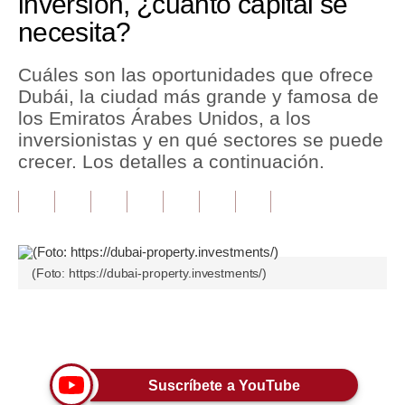
inversión, ¿cuánto capital se
necesita?
Tu Dinero
Finanzas Personales
Cuáles son las oportunidades que ofrece
Dubái, la ciudad más grande y famosa de
Inmobiliarias
los Emiratos Árabes Unidos, a los
inversionistas y en qué sectores se puede
Plus G
crecer. Los detalles a continuación.
Opinión
Editorial
Pregunta de hoy
(Foto: https://dubai-property.investments/)
Blogs
Tendencias
Únete a nuestro canal
Lujo
Suscríbete a YouTube
Viajes