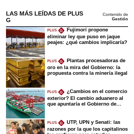
LAS MÁS LEÍDAS DE PLUS
Contenido de
G
Gestión
Fujimori propone
PLUS
G
eliminar ley que puso en jaque
peajes: ¿qué cambios implicaría?
Plantas procesadoras de
PLUS
G
oro en la mira del Gobierno: la
propuesta contra la minería ilegal
¿Cambios en el comercio
PLUS
G
exterior? El cambio aduanero al
que apuntaría el Gobierno de
Fujimori
UTP, UPN y Senati: las
PLUS
G
razones por la que los capitalinos