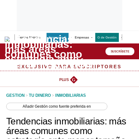
Últimas Noticias
Empresas G
Empresas
G de Gestión
Finanzas
Lo último
Peru Quiosco
SUSCRÍBETE
Portada
EXCLUSIVO PARA SUSCRIPTORES
Empresas
PLUS
G
Management & Empleo
GESTION
>
TU DINERO
>
INMOBILIARIAS
Economía
Añadir
Gestión
como fuente preferida en
Mercados
Tendencias inmobiliarias: más
Perú
áreas comunes como
Política