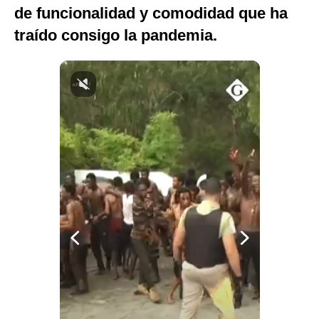
de funcionalidad y comodidad que ha
Notas Contratadas
traído consigo la pandemia.
Podcast
Gestión TV
Videos
Fotogalerías
gestion.pe
¿quiénes
Somos?
Términos
Y
Condiciones
Política
De
Privacidad