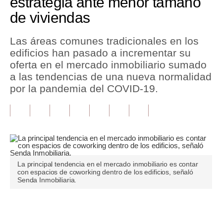
estrategia ante menor tamaño
de viviendas
Tu Dinero
Finanzas Personales
Las áreas comunes tradicionales en los
edificios han pasado a incrementar su
Inmobiliarias
oferta en el mercado inmobiliario sumado
a las tendencias de una nueva normalidad
Plus G
por la pandemia del COVID-19.
Opinión
Editorial
Pregunta de hoy
Blogs
La principal tendencia en el mercado inmobiliario es contar
con espacios de coworking dentro de los edificios, señaló
Tendencias
Senda Inmobiliaria.
Lujo
Únete a nuestro canal
Viajes