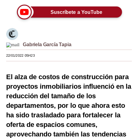
Moda
Suscríbete a YouTube
Estilos
Mundo
Gabriela García Tapia
EEUU
22/01/2022 05H23
México
España
El alza de costos de construcción para
Internacional
proyectos inmobiliarios influenció en la
reducción del tamaño de los
Tecnología
departamentos, por lo que ahora esto
Club del Suscriptor
ha sido trasladado para fortalecer la
Mix
oferta de espacios comunes,
G de Gestión
aprovechando también las tendencias