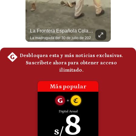
Politica
De
Cookies
Preguntas
Tragedia En Tailandia: Joven De 14 Años Ataca A Su Familia Y Colegio | Gestión Mundo
La Frontera Española Colapsa ¿Qué Está Pasando En Ceuta? | Gestión Mundo
Frecuentes
Un adolescente de 14 años mató a sus abuelos y luego atacó su colegio de secundaria en Tailandia, dejando cinco fallecidos adicionales y más de 30 heridos antes de quitarse la vida. Según las autoridades y el primer ministro Anutin Charnvirakul, el hecho habría sido motivado por estrés académico extremo. El suceso reabre el debate sobre la alta posesión de armas de fuego en el país asiático. #Tailandia #Noticias #UltimaHora #NoticiasInternacionales #Shorts 👉 Suscríbete y activa la campana para no perderte nuestro análisis diario. 🌎 Síguenos en nuestras redes sociales: 📌 Web oficial: https://gestion.pe/mundo/ 📌 LinkedIn: http://bit.ly/3HYIET0 📌 X (Twitter): http://bit.ly/4noZtX9 📌 TikTok: http://bit.ly/4evB6TO
La madrugada del 30 de julio de 2026 marcó un antes y un después en el Estrecho de Gibraltar. En cuestión de horas, cerca de 72.000 migrantes marroquíes ingresaron al territorio español de Ceuta, desbordando por completo a una ciudad de apenas 85.000 habitantes. En este video, explicamos los detalles de la emergencia humana y las ramificaciones geopolíticas del conflicto: la trampa de los rumores en redes sociales, el rol de Marruecos, el acercamiento de España a Argelia y la respuesta de la Unión Europea ante las amenazas de suspensión del Tratado Schengen. #Ceuta #España #Marruecos #Geopolitica #PedroSanchez #NoticiasInternacionales #Schengen #Europa #CrisisMigratoria 👉 Suscríbete y activa la campana para no perderte nuestro análisis diario. 🌎 Síguenos en nuestras redes sociales: 📌 Web oficial: https://gestion.pe/mundo/ 📌 LinkedIn: http://bit.ly/3HYIET0 📌 X (Twitter): http://bit.ly/4noZtX9 📌 TikTok: http://bit.ly/4evB6TO