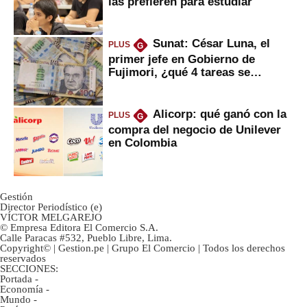
las prefieren para estudiar
Sunat: César Luna, el
PLUS
G
primer jefe en Gobierno de
Fujimori, ¿qué 4 tareas se
marcan urgentes?
Alicorp: qué ganó con la
PLUS
G
compra del negocio de Unilever
en Colombia
Gestión
Director Periodístico (e)
VÍCTOR MELGAREJO
© Empresa Editora El Comercio S.A.
Calle Paracas #532, Pueblo Libre, Lima.
Copyright© | Gestion.pe | Grupo El Comercio | Todos los derechos
reservados
SECCIONES:
Portada
-
Economía
-
Mundo
-