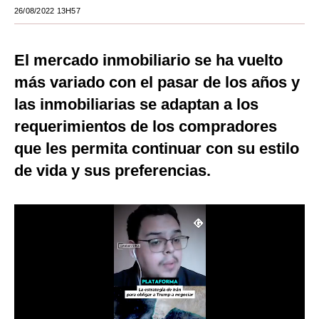
26/08/2022 13H57
Moda
Estilos
El mercado inmobiliario se ha vuelto
Mundo
más variado con el pasar de los años y
las inmobiliarias se adaptan a los
EEUU
requerimientos de los compradores
México
que les permita continuar con su estilo
España
de vida y sus preferencias.
Internacional
Tecnología
Club del Suscriptor
Mix
G de Gestión