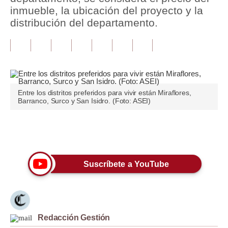
inmueble, la ubicación del proyecto y la
Tu Dinero
distribución del departamento.
Finanzas Personales
Inmobiliarias
Plus G
Entre los distritos preferidos para vivir están Miraflores,
Opinión
Barranco, Surco y San Isidro. (Foto: ASEI)
Editorial
Únete a nuestro canal
Pregunta de hoy
Blogs
Suscríbete a YouTube
Tendencias
Lujo
Redacción Gestión
Viajes