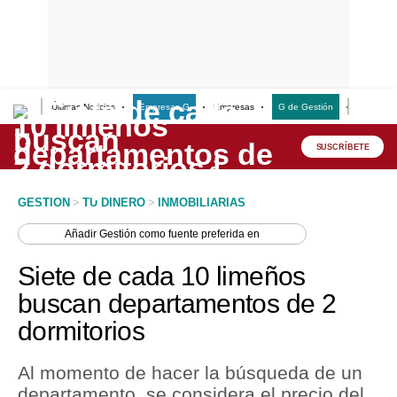
Últimas Noticias
Empresas G
Empresas
G de Gestión
Finanzas
Lo último
Peru Quiosco
SUSCRÍBETE
Portada
GESTION
>
TU DINERO
>
INMOBILIARIAS
Empresas
Añadir
Gestión
como fuente preferida en
Management & Empleo
Siete de cada 10 limeños
Economía
buscan departamentos de 2
dormitorios
Mercados
Perú
Al momento de hacer la búsqueda de un
departamento, se considera el precio del
Política