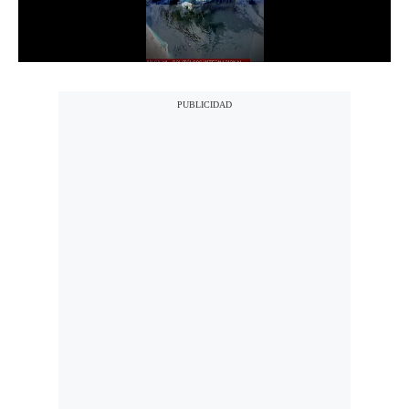
Notas Contratadas
Podcast
Gestión TV
Videos
Fotogalerías
gestion.pe
¿quiénes
Somos?
Términos
Y
Condiciones
Política
De
Privacidad