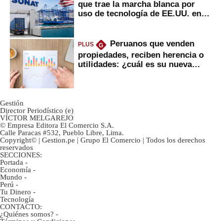
que trae la marcha blanca por
uso de tecnología de EE.UU. en
mercancías
Peruanos que venden
PLUS
G
propiedades, reciben herencia o
utilidades: ¿cuál es su nueva
inversión clave?
Gestión
Director Periodístico (e)
VÍCTOR MELGAREJO
© Empresa Editora El Comercio S.A.
Calle Paracas #532, Pueblo Libre, Lima.
Copyright© | Gestion.pe | Grupo El Comercio | Todos los derechos
reservados
SECCIONES:
Portada
-
Economía
-
Mundo
-
Perú
-
Tu Dinero
-
Tecnología
CONTACTO:
¿Quiénes somos?
-