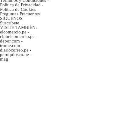
Términos y Condiciones
-
Política de Privacidad
-
Politica de Cookies
-
Preguntas Frecuentes
SÍGUENOS:
Suscríbete
VISITE TAMBIÉN:
elcomercio.pe
-
clubelcomercio.pe
-
depor.com
-
trome.com
-
diariocorreo.pe
-
peruquiosco.pe
-
mag