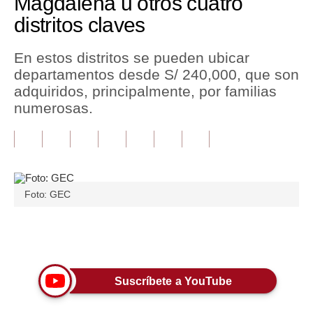
Magdalena u otros cuatro
distritos claves
Tu Dinero
Finanzas Personales
En estos distritos se pueden ubicar
departamentos desde S/ 240,000, que son
Inmobiliarias
adquiridos, principalmente, por familias
numerosas.
Plus G
Opinión
Editorial
Pregunta de hoy
Foto: GEC
Blogs
Únete a nuestro canal
Tendencias
Lujo
Suscríbete a YouTube
Viajes