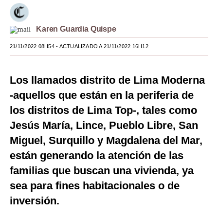
Moda
Karen Guardia Quispe
Estilos
21/11/2022 08H54
- ACTUALIZADO A 21/11/2022 16H12
Mundo
EEUU
Los llamados distrito de Lima Moderna
México
-aquellos que están en la periferia de
los distritos de Lima Top-, tales como
España
Jesús María, Lince, Pueblo Libre, San
Internacional
Miguel, Surquillo y Magdalena del Mar,
Tecnología
están generando la atención de las
familias que buscan una vivienda, ya
Club del Suscriptor
sea para fines habitacionales o de
Mix
inversión.
G de Gestión