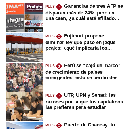
Ganancias de tres AFP se
PLUS
G
disparan más de 24%, pero en
una caen, ¿a cuál está afiliado
usted?
Fujimori propone
PLUS
G
eliminar ley que puso en jaque
peajes: ¿qué implicaría los
usuarios?
Perú se “bajó del barco”
PLUS
G
de crecimiento de países
emergentes: esto se perdió desde
2022
UTP, UPN y Senati: las
PLUS
G
razones por la que los capitalinos
las prefieren para estudiar
Puerto de Chancay: lo
PLUS
G