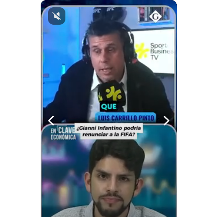
Notas Contratadas
Podcast
Gestión TV
Videos
Fotogalerías
gestion.pe
¿quiénes
Somos?
Términos
Y
Condiciones
Política
De
Privacidad