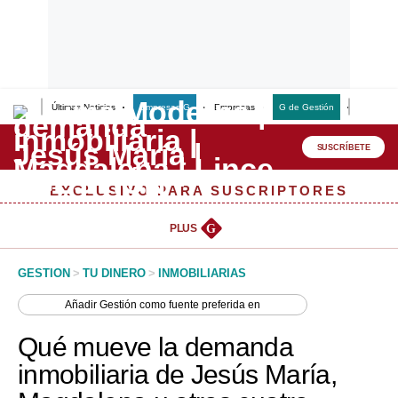
Últimas Noticias
Empresas G
Empresas
G de Gestión
Finanzas
Lo último
Peru Quiosco
SUSCRÍBETE
Portada
EXCLUSIVO PARA SUSCRIPTORES
Empresas
PLUS
G
Management & Empleo
GESTION
>
TU DINERO
>
INMOBILIARIAS
Economía
Añadir
Gestión
como fuente preferida en
Mercados
Qué mueve la demanda
Perú
inmobiliaria de Jesús María,
Política