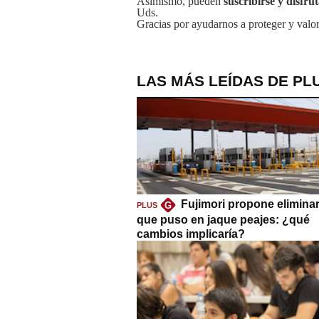
Asimismo, pueden
suscribirse y disfru
Uds.
Gracias por ayudarnos a proteger y valor
LAS MÁS LEÍDAS DE PL
Fujimori propone eliminar
G
PLUS
que puso en jaque peajes: ¿qué
cambios implicaría?