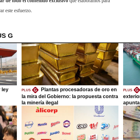
tar de todo el contenido exclusivo
que elaboramos para
ar este esfuerzo.
US G
 ley
Plantas procesadoras de oro en
G
G
PLUS
PLUS
la mira del Gobierno: la propuesta contra
exteri
la minería ilegal
apuntar