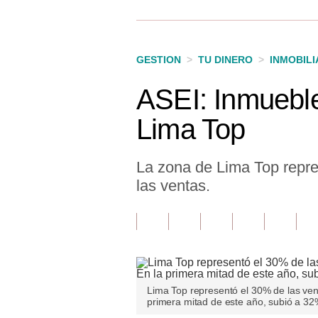
Finanzas Personales
Inmobiliarias
GESTION
>
TU DINERO
>
INMOBILI
Plus G
ASEI: Inmuebl
Opinión
Lima Top
Editorial
Pregunta de hoy
La zona de Lima Top repres
las ventas.
Blogs
Tendencias
Lujo
Viajes
Lima Top representó el 30% de las ven
primera mitad de este año, subió a 32
Moda