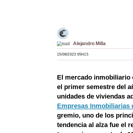
Estilos
Únete a nuestro canal
Mundo
EEUU
México
Alejandro Milla
España
15/08/2023 05H15
Internacional
El mercado inmobiliario
Tecnología
el primer semestre del a
Club del Suscriptor
unidades de viviendas a
Mix
Empresas Inmobiliarias 
G de Gestión
gremio, uno de los princ
tendencia al alza fue el 
Notas Contratadas