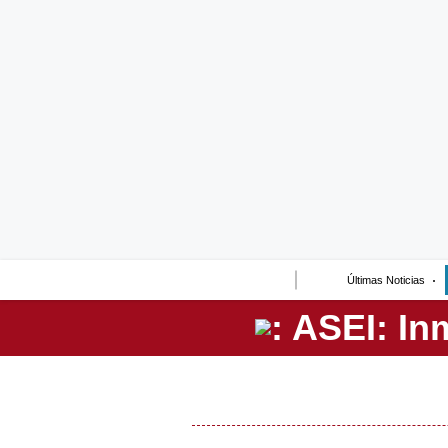
Lo último
Peru Quiosco
Portada
Empresas
Management & Empleo
Economía
Últimas Noticias
Mercados
Perú
Política
Tu Dinero