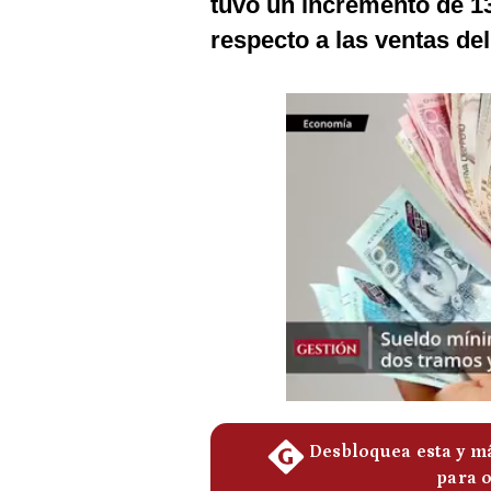
tuvo un incremento de 1
Podcast
respecto a las ventas de
Gestión TV
Videos
Fotogalerías
gestion.pe
¿quiénes
Somos?
Términos
Y
Condiciones
Política
De
Privacidad
Politica