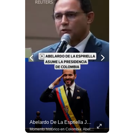
Notas Contratadas
Podcast
Gestión TV
Videos
Fotogalerías
gestion.pe
¿quiénes
Somos?
Términos
Y
Condiciones
¿Irán Se Está Convirtiendo En Un Régimen Militar? | #radar24
Abelardo De La Espriella Juramenta Como Nuevo Presidente | Gestión Mundo
Política
De
Esteban Silva, politólogo internacional, señala que algunos analistas consideran que la estructura religiosa iraní estaría sirviendo para sostener el poder de una cúpula militar. Explica que la Guardia Revolucionaria está aumentando su influencia sobre la seguridad, las decisiones estratégicas y hasta asuntos económicos como el estrecho de Ormuz. #Iran #GuardiaRevolucionaria #Geopolitica #NoticiasInternacionales #Shorts 👉 Suscríbete y activa la campana para no perderte nuestro análisis diario. 🌎 Síguenos en nuestras redes sociales: 📌 Web oficial: https://gestion.pe/mundo/ 📌 LinkedIn: http://bit.ly/3HYIET0 📌 X (Twitter): http://bit.ly/4noZtX9 📌 TikTok: http://bit.ly/4evB6TO
Momento histórico en Colombia: Abelardo de la Espriella prestó juramento y recibió la banda presidencial en la Arena USC de Cali, convirtiéndose oficialmente en el nuevo Presidente de la República para el periodo 2026-2030. Por primera vez en la historia reciente del país, la investidura presidencial se celebró fuera de Bogotá. ¿Qué opinas del inicio de este nuevo mandato constitucional? #DeLaEspriella #Colombia #PosesionPresidencial #Cali #Shorts 👉 Suscríbete y activa la campana para no perderte nuestro análisis diario. 🌎 Síguenos en nuestras redes sociales: 📌 Web oficial: https://gestion.pe/mundo/ 📌 LinkedIn: http://bit.ly/3HYIET0 📌 X (Twitter): http://bit.ly/4noZtX9 📌 TikTok: http://bit.ly/4evB6TO
Privacidad