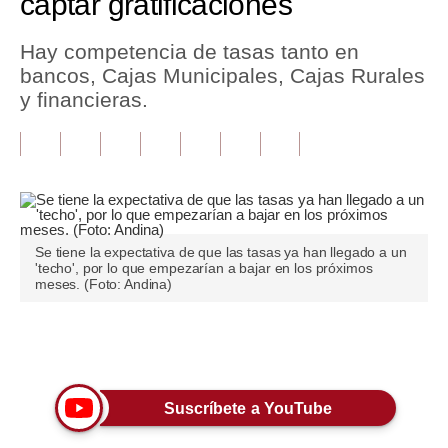
captar gratificaciones
Tu Dinero
Hay competencia de tasas tanto en
bancos, Cajas Municipales, Cajas Rurales
Finanzas Personales
y financieras.
Inmobiliarias
Plus G
Opinión
Editorial
Se tiene la expectativa de que las tasas ya han llegado a un
'techo', por lo que empezarían a bajar en los próximos
Pregunta de hoy
meses. (Foto: Andina)
Blogs
Únete a nuestro canal
Tendencias
Lujo
Suscríbete a YouTube
Viajes