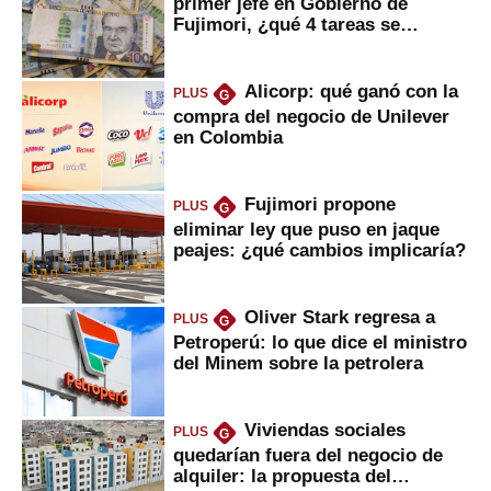
primer jefe en Gobierno de
Fujimori, ¿qué 4 tareas se
marcan urgentes?
Alicorp: qué ganó con la
PLUS
G
compra del negocio de Unilever
en Colombia
Fujimori propone
PLUS
G
eliminar ley que puso en jaque
peajes: ¿qué cambios implicaría?
Oliver Stark regresa a
PLUS
G
Petroperú: lo que dice el ministro
del Minem sobre la petrolera
Viviendas sociales
PLUS
G
quedarían fuera del negocio de
alquiler: la propuesta del