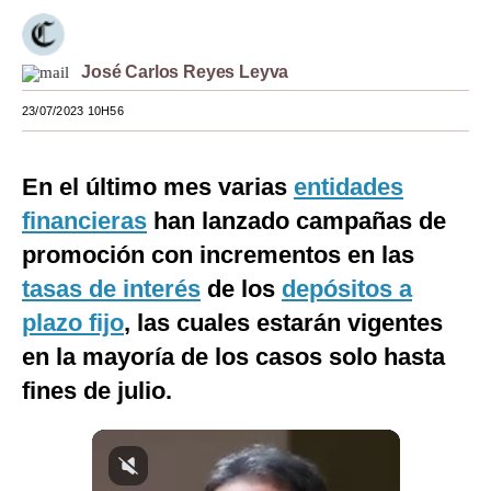
Moda
José Carlos Reyes Leyva
Estilos
23/07/2023 10H56
Mundo
EEUU
En el último mes varias
entidades
México
financieras
han lanzado campañas de
promoción con incrementos en las
España
tasas de interés
de los
depósitos a
Internacional
plazo fijo
, las cuales estarán vigentes
Tecnología
en la mayoría de los casos solo hasta
Club del Suscriptor
fines de julio.
Mix
G de Gestión