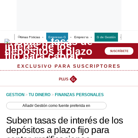
Últimas Noticias
Empresas G
Empresas
G de Gestión
Finanzas
Lo último
Peru Quiosco
SUSCRÍBETE
Portada
EXCLUSIVO PARA SUSCRIPTORES
Empresas
PLUS
G
Management & Empleo
GESTION
>
TU DINERO
>
FINANZAS PERSONALES
Economía
Añadir
Gestión
como fuente preferida en
Mercados
Suben tasas de interés de los
Perú
depósitos a plazo fijo para
Política