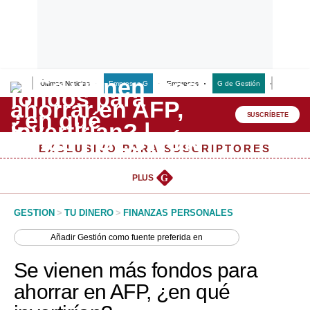
Últimas Noticias
Empresas G
Empresas
G de Gestión
Finanzas
Lo último
Peru Quiosco
SUSCRÍBETE
Portada
EXCLUSIVO PARA SUSCRIPTORES
Empresas
PLUS
G
Management & Empleo
GESTION
>
TU DINERO
>
FINANZAS PERSONALES
Economía
Añadir
Gestión
como fuente preferida en
Mercados
Se vienen más fondos para
Perú
ahorrar en AFP, ¿en qué
Política