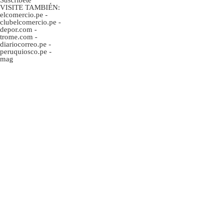
VISITE TAMBIÉN:
elcomercio.pe
-
clubelcomercio.pe
-
depor.com
-
trome.com
-
diariocorreo.pe
-
peruquiosco.pe
-
mag