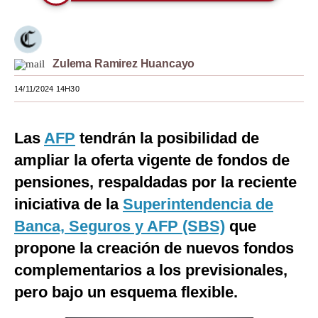
Moda
Estilos
Zulema Ramirez Huancayo
Mundo
14/11/2024 14H30
EEUU
México
Las
AFP
tendrán la posibilidad de
ampliar la oferta vigente de fondos de
España
pensiones, respaldadas por la reciente
Internacional
iniciativa de la
Superintendencia de
Tecnología
Banca, Seguros y AFP (SBS)
que
propone la creación de nuevos fondos
Club del Suscriptor
complementarios a los previsionales,
Mix
pero bajo un esquema flexible.
G de Gestión