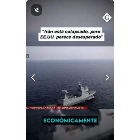
Notas Contratadas
Podcast
Gestión TV
Videos
Fotogalerías
gestion.pe
¿quiénes
Somos?
Términos
Y
Condiciones
Política
De
Privacidad