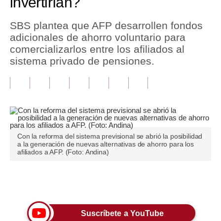
invertirían?
Tu Dinero
SBS plantea que AFP desarrollen fondos
adicionales de ahorro voluntario para
Finanzas Personales
comercializarlos entre los afiliados al
Inmobiliarias
sistema privado de pensiones.
Plus G
Opinión
Editorial
Con la reforma del sistema previsional se abrió la posibilidad
Pregunta de hoy
a la generación de nuevas alternativas de ahorro para los
afiliados a AFP. (Foto: Andina)
Blogs
Tendencias
Únete a nuestro canal
Lujo
Suscríbete a YouTube
Viajes