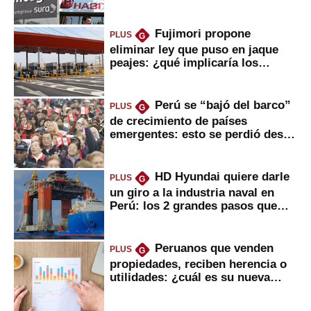
usted?
Fujimori propone
PLUS
G
eliminar ley que puso en jaque
peajes: ¿qué implicaría los
usuarios?
Perú se “bajó del barco”
PLUS
G
de crecimiento de países
emergentes: esto se perdió desde
2022
HD Hyundai quiere darle
PLUS
G
un giro a la industria naval en
Perú: los 2 grandes pasos que
daría
Peruanos que venden
PLUS
G
propiedades, reciben herencia o
utilidades: ¿cuál es su nueva
inversión clave?