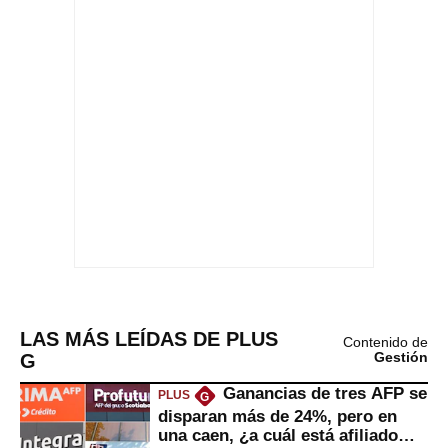
LAS MÁS LEÍDAS DE PLUS
Contenido de
G
Gestión
Ganancias de tres AFP se
PLUS
G
disparan más de 24%, pero en
una caen, ¿a cuál está afiliado