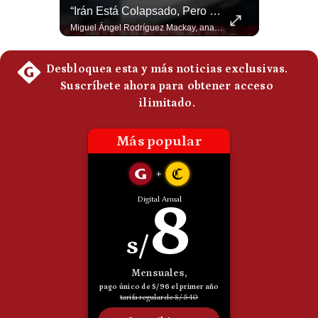
Guerra Con Irán Agota El 61% De Los Interceptores Patriot De EE.UU. | #radar24
“Irán Está Colapsado, Pero EE.UU. Parece Desesperado” | #radar24
Politica
Estados Unidos habría disparado más de 1,000 misiles Tomahawk durante la guerra contra Irán y que sus reservas podrían no recuperar los niveles anteriores hasta 2030 o 2031. Washington y sus aliados habrían utilizado hasta el 61% de sus interceptores Patriot. #EstadosUnidos #Tomahawk #Iran #Misiles #Patriot #Geopolitica #NoticiasInternacionales #Guerra #Shorts 👉 Suscríbete y activa la campana para no perderte nuestro análisis diario. 🌎 Síguenos en nuestras redes sociales: 📌 Web oficial: https://gestion.pe/mundo/ 📌 LinkedIn: http://bit.ly/3HYIET0 📌 X (Twitter): http://bit.ly/4noZtX9 📌 TikTok: http://bit.ly/4evB6TO
Miguel Ángel Rodríguez Mackay, analista internacional, sostiene que las negociaciones fueron impulsadas por Irán y no por Estados Unidos. Según su análisis, Teherán estaría debilitado militar y económicamente, aunque la narrativa internacional presenta a Trump como el líder desesperado por terminar una guerra que no puede ganar. #Geopolitica #Iran #DonaldTrump #RodriguezMackay #EEUU #NoticiasInternacionales #PoliticaInternacional #AnalisisGeopolitico #Shorts 👉 Suscríbete y activa la campana para no perderte nuestro análisis diario. 🌎 Síguenos en nuestras redes sociales: 📌 Web oficial: https://gestion.pe/mundo/ 📌 LinkedIn: http://bit.ly/3HYIET0 📌 X (Twitter): http://bit.ly/4noZtX9 📌 TikTok: http://bit.ly/4evB6TO
De
Cookies
Preguntas
Frecuentes