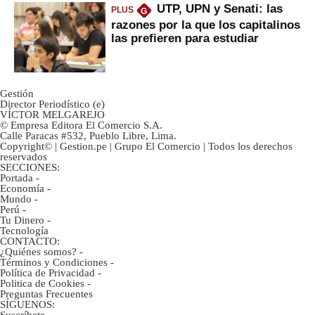
UTP, UPN y Senati: las
PLUS
G
razones por la que los capitalinos
las prefieren para estudiar
Gestión
Director Periodístico (e)
VÍCTOR MELGAREJO
© Empresa Editora El Comercio S.A.
Calle Paracas #532, Pueblo Libre, Lima.
Copyright© | Gestion.pe | Grupo El Comercio | Todos los derechos
reservados
SECCIONES:
Portada
-
Economía
-
Mundo
-
Perú
-
Tu Dinero
-
Tecnología
CONTACTO:
¿Quiénes somos?
-
Términos y Condiciones
-
Política de Privacidad
-
Politica de Cookies
-
Preguntas Frecuentes
SÍGUENOS:
Suscríbete