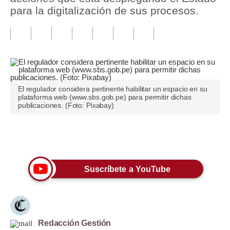
para la digitalización de sus procesos.
Tu Dinero
Finanzas Personales
Inmobiliarias
Plus G
El regulador considera pertinente habilitar un espacio en su
plataforma web (www.sbs.gob.pe) para permitir dichas
Opinión
publicaciones. (Foto: Pixabay)
Editorial
Únete a nuestro canal
Pregunta de hoy
Blogs
Suscríbete a YouTube
Tendencias
Lujo
Redacción Gestión
Viajes