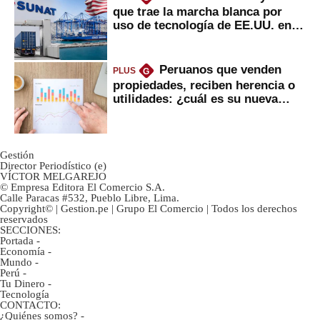
que trae la marcha blanca por
uso de tecnología de EE.UU. en
mercancías
Peruanos que venden
PLUS
G
propiedades, reciben herencia o
utilidades: ¿cuál es su nueva
inversión clave?
Gestión
Director Periodístico (e)
VÍCTOR MELGAREJO
© Empresa Editora El Comercio S.A.
Calle Paracas #532, Pueblo Libre, Lima.
Copyright© | Gestion.pe | Grupo El Comercio | Todos los derechos
reservados
SECCIONES:
Portada
-
Economía
-
Mundo
-
Perú
-
Tu Dinero
-
Tecnología
CONTACTO:
¿Quiénes somos?
-