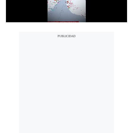
Notas Contratadas
Podcast
Gestión TV
Videos
Fotogalerías
gestion.pe
¿quiénes
Somos?
Términos
Y
Condiciones
Política
De
Privacidad