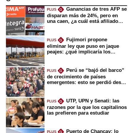
Ganancias de tres AFP se
PLUS
G
disparan más de 24%, pero en
una caen, ¿a cuál está afiliado
usted?
Fujimori propone
PLUS
G
eliminar ley que puso en jaque
peajes: ¿qué implicaría los
usuarios?
Perú se “bajó del barco”
PLUS
G
de crecimiento de países
emergentes: esto se perdió desde
2022
UTP, UPN y Senati: las
PLUS
G
razones por la que los capitalinos
las prefieren para estudiar
Puerto de Chancay: lo
PLUS
G