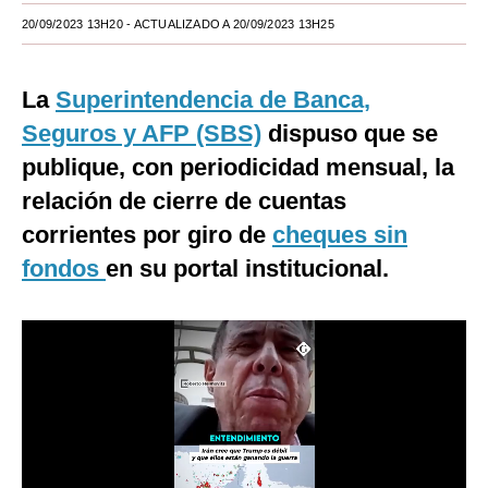
20/09/2023 13H20
- ACTUALIZADO A 20/09/2023 13H25
Moda
Estilos
La
Superintendencia de Banca,
Mundo
Seguros y AFP (SBS)
dispuso que se
publique, con periodicidad mensual, la
EEUU
relación de cierre de cuentas
México
corrientes por giro de
cheques sin
España
fondos
en su portal institucional.
Internacional
Tecnología
Club del Suscriptor
Mix
G de Gestión