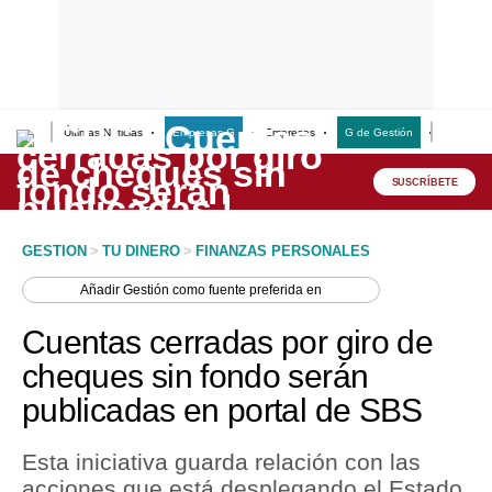
Últimas Noticias
Empresas G
Empresas
G de Gestión
Finanzas
Lo último
Peru Quiosco
SUSCRÍBETE
Portada
GESTION
>
TU DINERO
>
FINANZAS PERSONALES
Empresas
Añadir
Gestión
como fuente preferida en
Management & Empleo
Cuentas cerradas por giro de
Economía
cheques sin fondo serán
publicadas en portal de SBS
Mercados
Perú
Esta iniciativa guarda relación con las
acciones que está desplegando el Estado
Política