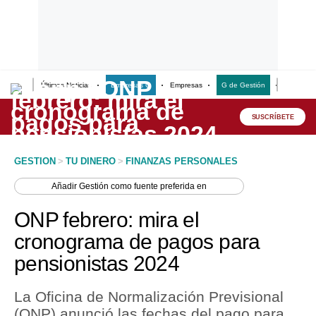
Últimas Noticias
Empresas G
Empresas
G de Gestión
Finanzas
Lo último
Peru Quiosco
SUSCRÍBETE
Portada
GESTION
>
TU DINERO
>
FINANZAS PERSONALES
Empresas
Añadir
Gestión
como fuente preferida en
Management & Empleo
ONP febrero: mira el
Economía
cronograma de pagos para
pensionistas 2024
Mercados
Perú
La Oficina de Normalización Previsional
(ONP) anunció las fechas del pago para
Política