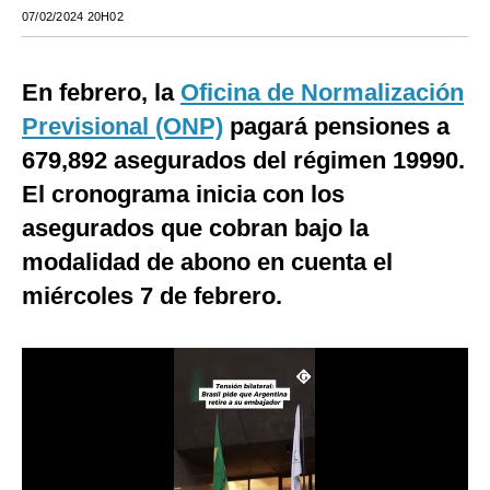
07/02/2024 20H02
Moda
Estilos
En febrero, la
Oficina de Normalización
Mundo
Previsional (ONP)
pagará pensiones a
679,892 asegurados del régimen 19990.
EEUU
El cronograma inicia con los
México
asegurados que cobran bajo la
España
modalidad de abono en cuenta el
miércoles 7 de febrero.
Internacional
Tecnología
Club del Suscriptor
Mix
G de Gestión