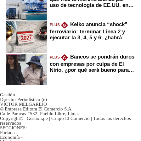
uso de tecnología de EE.UU. en
mercancías
Keiko anuncia “shock”
PLUS
G
ferroviario: terminar Línea 2 y
ejecutar la 3, 4, 5 y 6; ¿habrá
avances?
Bancos se pondrán duros
PLUS
G
con empresas por culpa de El
Niño, ¿por qué será bueno para
ahorristas?
Gestión
Director Periodístico (e)
VÍCTOR MELGAREJO
© Empresa Editora El Comercio S.A.
Calle Paracas #532, Pueblo Libre, Lima.
Copyright© | Gestion.pe | Grupo El Comercio | Todos los derechos
reservados
SECCIONES:
Portada
-
Economía
-