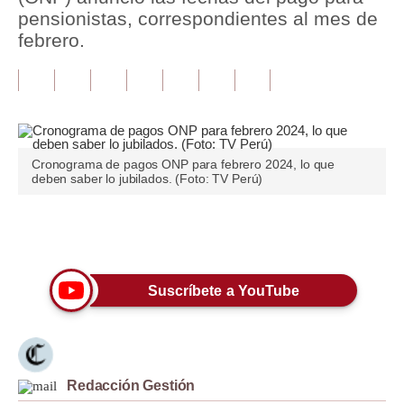
pensionistas, correspondientes al mes de
Tu Dinero
febrero.
Finanzas Personales
Inmobiliarias
Plus G
Cronograma de pagos ONP para febrero 2024, lo que
Opinión
deben saber lo jubilados. (Foto: TV Perú)
Editorial
Únete a nuestro canal
Pregunta de hoy
Blogs
Suscríbete a YouTube
Tendencias
Lujo
Redacción Gestión
Viajes