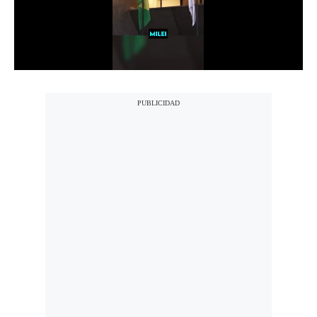
Notas Contratadas
Podcast
Gestión TV
Videos
Fotogalerías
gestion.pe
¿quiénes
Somos?
Términos
Y
Condiciones
Política
De
Privacidad