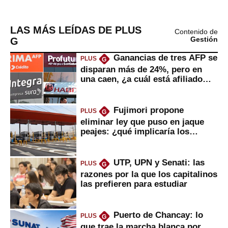
LAS MÁS LEÍDAS DE PLUS
Contenido de
G
Gestión
Ganancias de tres AFP se
PLUS
G
disparan más de 24%, pero en
una caen, ¿a cuál está afiliado
usted?
Fujimori propone
PLUS
G
eliminar ley que puso en jaque
peajes: ¿qué implicaría los
usuarios?
UTP, UPN y Senati: las
PLUS
G
razones por la que los capitalinos
las prefieren para estudiar
Puerto de Chancay: lo
PLUS
G
que trae la marcha blanca por