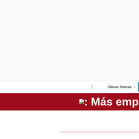
Lo último
Peru Quiosco
Portada
Empresas
Management & Empleo
Economía
Últimas Noticias
Mercados
Perú
Política
Tu Dinero