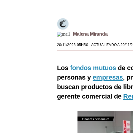
Únete a nuestro canal
Estilos
Mundo
EEUU
Malena Miranda
México
20/11/2023 05H50
- ACTUALIZADO A 20/11/
España
Internacional
Los
fondos mutuos
de c
personas y
empresas
, p
Tecnología
buscan productos de libr
Club del Suscriptor
gerente comercial de
Re
Mix
G de Gestión
Notas Contratadas