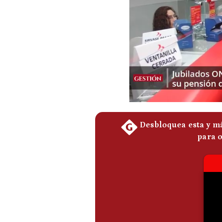
Podcast
Gestión TV
Videos
Fotogalerías
gestion.pe
¿quiénes
Somos?
Términos
Y
Condiciones
Política
De
Privacidad
Politica