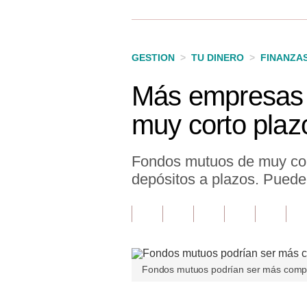
Finanzas Personales
Inmobiliarias
GESTION
>
TU DINERO
>
FINANZA
Plus G
Más empresas 
Opinión
muy corto plaz
Editorial
Pregunta de hoy
Fondos mutuos de muy cort
depósitos a plazos. Pueden
Blogs
Tendencias
Lujo
Viajes
Fondos mutuos podrían ser más compet
Moda