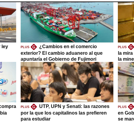
 ley
¿Cambios en el comercio
G
G
PLUS
PLUS
exterior? El cambio aduanero al que
la mira
apuntaría el Gobierno de Fujimori
la mine
 compra
UTP, UPN y Senati: las razones
G
G
PLUS
PLUS
bia
por la que los capitalinos las prefieren
en Gob
para estudiar
se mar