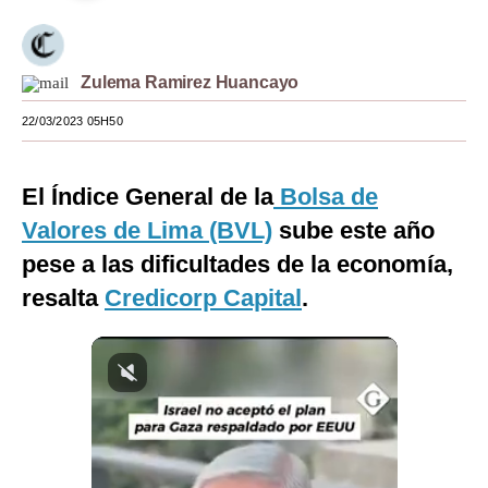
Moda
Estilos
Zulema Ramirez Huancayo
Mundo
22/03/2023 05H50
EEUU
El Índice General de la
Bolsa de
México
Valores de Lima (BVL)
sube este año
España
pese a las dificultades de la economía,
resalta
Internacional
Credicorp Capital
.
Tecnología
Club del Suscriptor
Mix
G de Gestión