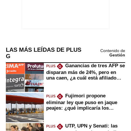
LAS MÁS LEÍDAS DE PLUS
Contenido de
G
Gestión
Ganancias de tres AFP se
PLUS
G
disparan más de 24%, pero en
una caen, ¿a cuál está afiliado
usted?
Fujimori propone
PLUS
G
eliminar ley que puso en jaque
peajes: ¿qué implicaría los
usuarios?
UTP, UPN y Senati: las
PLUS
G