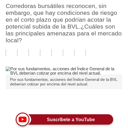
Corredoras bursátiles reconocen, sin
Tu Dinero
embargo, que hay condiciones de riesgo
en el corto plazo que podrían acotar la
Finanzas Personales
potencial subida de la BVL.¿Cuáles son
las principales amenazas para el mercado
Inmobiliarias
local?
Plus G
Opinión
Editorial
Pregunta de hoy
Por sus fundamentos, acciones del Índice General de la BVL
deberían cotizar por encima del nivel actual.
Blogs
Tendencias
Únete a nuestro canal
Lujo
Suscríbete a YouTube
Viajes