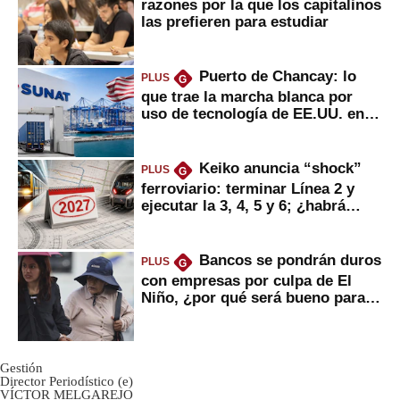
razones por la que los capitalinos
las prefieren para estudiar
Puerto de Chancay: lo
PLUS
G
que trae la marcha blanca por
uso de tecnología de EE.UU. en
mercancías
Keiko anuncia “shock”
PLUS
G
ferroviario: terminar Línea 2 y
ejecutar la 3, 4, 5 y 6; ¿habrá
avances?
Bancos se pondrán duros
PLUS
G
con empresas por culpa de El
Niño, ¿por qué será bueno para
ahorristas?
Gestión
Director Periodístico (e)
VÍCTOR MELGAREJO