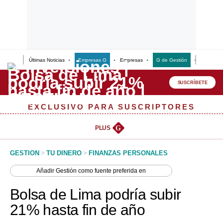
Últimas Noticias
Empresas G
Empresas
G de Gestión
Finanzas
Lo último
Peru Quiosco
SUSCRÍBETE
Portada
EXCLUSIVO PARA SUSCRIPTORES
Empresas
PLUS
G
Management & Empleo
GESTION
>
TU DINERO
>
FINANZAS PERSONALES
Economía
Añadir
Gestión
como fuente preferida en
Mercados
Bolsa de Lima podría subir
Perú
21% hasta fin de año
Política