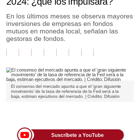
2024: ¿qué los impulsará?
Tu Dinero
En los últimos meses se observa mayores
inversiones de empresas en fondos
Finanzas Personales
mutuos en moneda local, señalan las
Inmobiliarias
gestoras de fondos.
Plus G
Opinión
Editorial
El consenso del mercado apunta a que el 'gran siguiente
Pregunta de hoy
movimiento' de la tasa de referencia de la Fed será a la
baja, estiman ejecutivos del mercado. | Crédito: Difusión
Blogs
Tendencias
Únete a nuestro canal
Lujo
Suscríbete a YouTube
Viajes