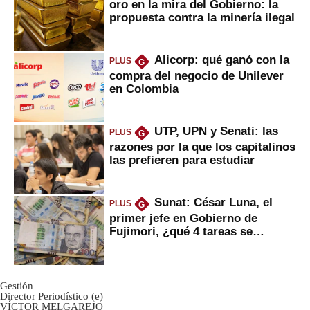
oro en la mira del Gobierno: la
propuesta contra la minería ilegal
Alicorp: qué ganó con la
PLUS
G
compra del negocio de Unilever
en Colombia
UTP, UPN y Senati: las
PLUS
G
razones por la que los capitalinos
las prefieren para estudiar
Sunat: César Luna, el
PLUS
G
primer jefe en Gobierno de
Fujimori, ¿qué 4 tareas se
marcan urgentes?
Gestión
Director Periodístico (e)
VÍCTOR MELGAREJO