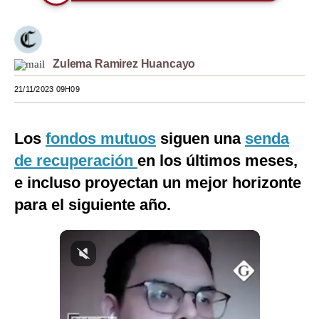
Moda
Estilos
Zulema Ramirez Huancayo
Mundo
21/11/2023 09H09
EEUU
México
Los
fondos mutuos
siguen una
senda
de recuperación
en los últimos meses,
España
e incluso proyectan un mejor horizonte
Internacional
para el siguiente año.
Tecnología
Club del Suscriptor
Mix
G de Gestión