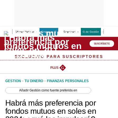
Últimas Noticias
Empresas G
Empresas
G de Gestión
Finanzas
Lo último
Peru Quiosco
SUSCRÍBETE
Portada
EXCLUSIVO PARA SUSCRIPTORES
Empresas
PLUS
G
Management & Empleo
GESTION
>
TU DINERO
>
FINANZAS PERSONALES
Economía
Añadir
Gestión
como fuente preferida en
Mercados
Habrá más preferencia por
Perú
fondos mutuos en soles en
Política