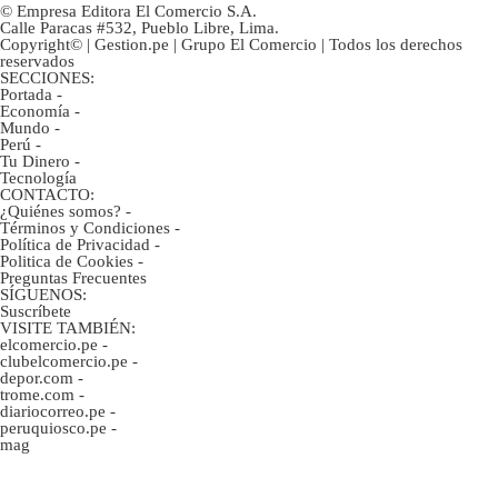
© Empresa Editora El Comercio S.A.
Calle Paracas #532, Pueblo Libre, Lima.
Copyright© | Gestion.pe | Grupo El Comercio | Todos los derechos
reservados
SECCIONES:
Portada
-
Economía
-
Mundo
-
Perú
-
Tu Dinero
-
Tecnología
CONTACTO:
¿Quiénes somos?
-
Términos y Condiciones
-
Política de Privacidad
-
Politica de Cookies
-
Preguntas Frecuentes
SÍGUENOS:
Suscríbete
VISITE TAMBIÉN:
elcomercio.pe
-
clubelcomercio.pe
-
depor.com
-
trome.com
-
diariocorreo.pe
-
peruquiosco.pe
-
mag