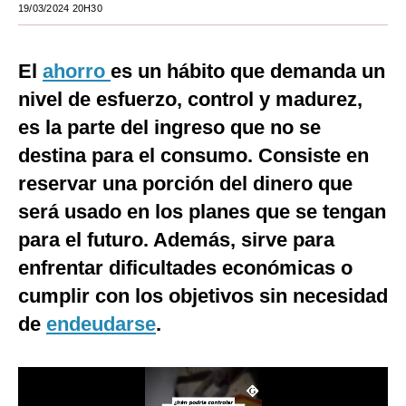
19/03/2024 20H30
Moda
Estilos
El
ahorro
es un hábito que demanda un
nivel de esfuerzo, control y madurez,
Mundo
es la parte del ingreso que no se
EEUU
destina para el consumo. Consiste en
México
reservar una porción del dinero que
será usado en los planes que se tengan
España
para el futuro. Además, sirve para
Internacional
enfrentar dificultades económicas o
Tecnología
cumplir con los objetivos sin necesidad
Club del Suscriptor
de
endeudarse
.
Mix
G de Gestión