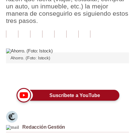
un auto, un inmueble, etc.) la mejor
Tu Dinero
manera de conseguirlo es siguiendo estos
tres pasos.
Finanzas Personales
Inmobiliarias
Plus G
Ahorro. (Foto: Istock)
Opinión
Editorial
Únete a nuestro canal
Pregunta de hoy
Suscríbete a YouTube
Blogs
Tendencias
Lujo
Redacción Gestión
Viajes