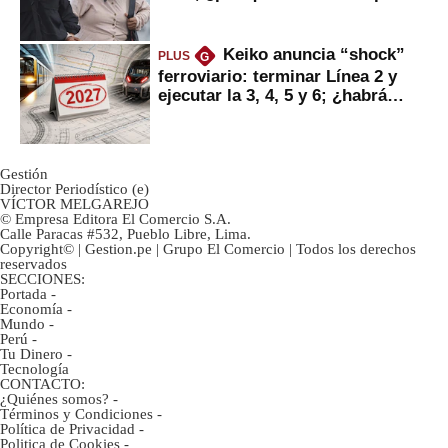
ahorristas?
Keiko anuncia “shock”
PLUS
G
ferroviario: terminar Línea 2 y
ejecutar la 3, 4, 5 y 6; ¿habrá
avances?
Gestión
Director Periodístico (e)
VÍCTOR MELGAREJO
© Empresa Editora El Comercio S.A.
Calle Paracas #532, Pueblo Libre, Lima.
Copyright© | Gestion.pe | Grupo El Comercio | Todos los derechos
reservados
SECCIONES:
Portada
-
Economía
-
Mundo
-
Perú
-
Tu Dinero
-
Tecnología
CONTACTO:
¿Quiénes somos?
-
Términos y Condiciones
-
Política de Privacidad
-
Politica de Cookies
-