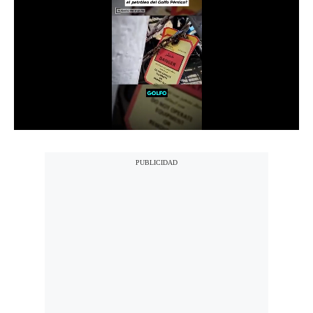
Notas Contratadas
Podcast
Gestión TV
Videos
Fotogalerías
gestion.pe
¿quiénes
Somos?
Términos
Y
Condiciones
Política
De
Privacidad