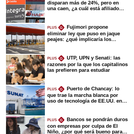
disparan más de 24%, pero en
una caen, ¿a cuál está afiliado
usted?
Fujimori propone
PLUS
G
eliminar ley que puso en jaque
peajes: ¿qué implicaría los
usuarios?
UTP, UPN y Senati: las
PLUS
G
razones por la que los capitalinos
las prefieren para estudiar
Puerto de Chancay: lo
PLUS
G
que trae la marcha blanca por
uso de tecnología de EE.UU. en
mercancías
Bancos se pondrán duros
PLUS
G
con empresas por culpa de El
Niño, ¿por qué será bueno para