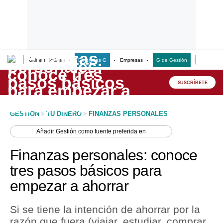
Últimas Noticias
Empresas G
Empresas
G de Gestión
Finanzas
Lo último
Peru Quiosco
SUSCRÍBETE
Portada
GESTION
>
TU DINERO
>
FINANZAS PERSONALES
Empresas
Añadir
Gestión
como fuente preferida en
Management & Empleo
Finanzas personales: conoce
Economía
tres pasos básicos para
empezar a ahorrar
Mercados
Perú
Si se tiene la intención de ahorrar por la
razón que fuera (viajar, estudiar, comprar
Política