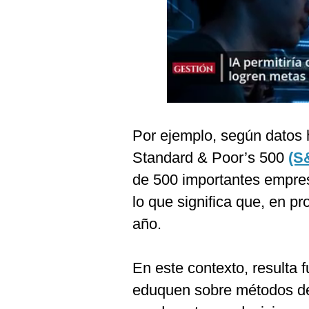
Podcast
Gestión TV
Videos
Fotogalerías
Por ejemplo, según datos hi
gestion.pe
Standard & Poor’s 500
(S
¿quiénes
de 500 importantes empre
Somos?
lo que significa que, en 
Términos
año.
Y
Condiciones
Política
En este contexto, resulta
De
Privacidad
eduquen sobre métodos de
Politica