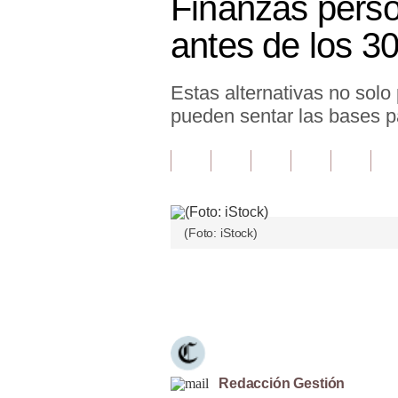
Finanzas perso
Finanzas Personales
antes de los 3
Inmobiliarias
Estas alternativas no solo
Plus G
pueden sentar las bases pa
Opinión
Editorial
Pregunta de hoy
(Foto: iStock)
Blogs
Tendencias
Únete a nuestro canal
Lujo
Viajes
Moda
Redacción Gestión