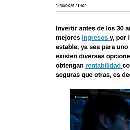
Estilos
24/03/2025 21H00
Mundo
Invertir antes de los 30
EEUU
mejores
ingresos
y, por 
México
estable, ya sea para uno
España
existen diversas opcion
Internacional
obtengan
rentabilidad
co
seguras que otras, es de
Tecnología
Club del Suscriptor
Mix
G de Gestión
Notas Contratadas