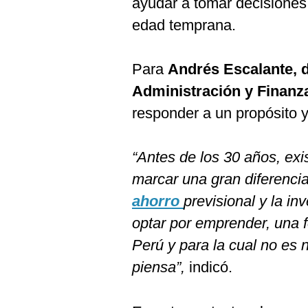
ayudar a tomar decisiones
De
Cookies
edad temprana.
Preguntas
Frecuentes
Para
Andrés Escalante, d
Administración y Finanz
responder a un propósito y
“Antes de los 30 años, ex
marcar una gran diferencia
ahorro
previsional y la in
optar por emprender, una 
Perú y para la cual no es 
piensa”,
indicó.