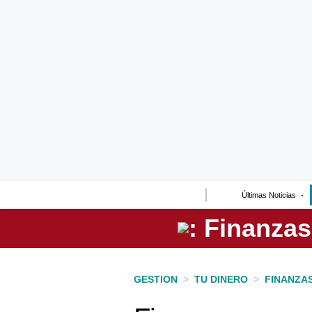
Lo último
Peru Quiosco
Portada
Empresas
Management & Empleo
Economía
Últimas Noticias
Mercados
Perú
Política
GESTION
>
TU DINERO
>
FINANZA
Tu Dinero