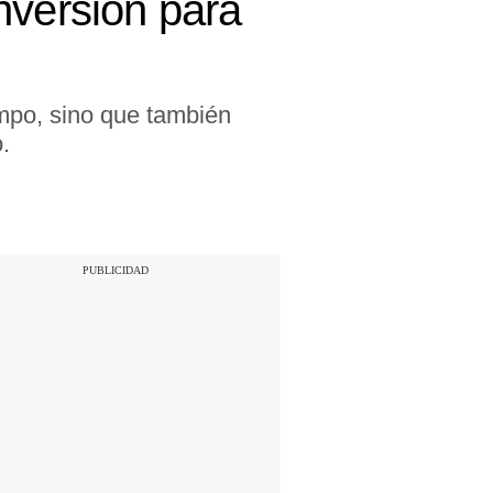
nversión para
iempo, sino que también
.