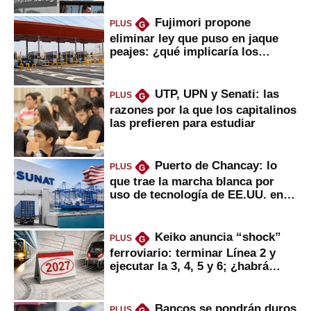
Fujimori propone
PLUS
G
eliminar ley que puso en jaque
peajes: ¿qué implicaría los
usuarios?
UTP, UPN y Senati: las
PLUS
G
razones por la que los capitalinos
las prefieren para estudiar
Puerto de Chancay: lo
PLUS
G
que trae la marcha blanca por
uso de tecnología de EE.UU. en
mercancías
Keiko anuncia “shock”
PLUS
G
ferroviario: terminar Línea 2 y
ejecutar la 3, 4, 5 y 6; ¿habrá
avances?
Bancos se pondrán duros
PLUS