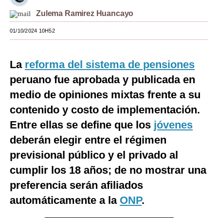
Zulema Ramirez Huancayo
Moda
01/10/2024 10H52
Estilos
Mundo
La
reforma del sistema de pensiones
EEUU
peruano fue aprobada y publicada en
México
medio de opiniones mixtas frente a su
contenido y costo de implementación.
España
Entre ellas se define que los
jóvenes
Internacional
deberán elegir entre el régimen
Tecnología
previsional público y el privado al
cumplir los 18 años; de no mostrar una
Club del Suscriptor
preferencia serán afiliados
Mix
automáticamente a la
ONP
.
G de Gestión