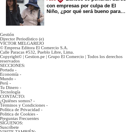
G
con empresas por culpa de El
Niño, ¿por qué será bueno para
ahorristas?
Gestión
Director Periodístico (e)
VÍCTOR MELGAREJO
© Empresa Editora El Comercio S.A.
Calle Paracas #532, Pueblo Libre, Lima.
Copyright© | Gestion.pe | Grupo El Comercio | Todos los derechos
reservados
SECCIONES:
Portada
-
Economía
-
Mundo
-
Perú
-
Tu Dinero
-
Tecnología
CONTACTO:
¿Quiénes somos?
-
Términos y Condiciones
-
Política de Privacidad
-
Politica de Cookies
-
Preguntas Frecuentes
SÍGUENOS:
Suscríbete
VISITE TAMBIÉN: