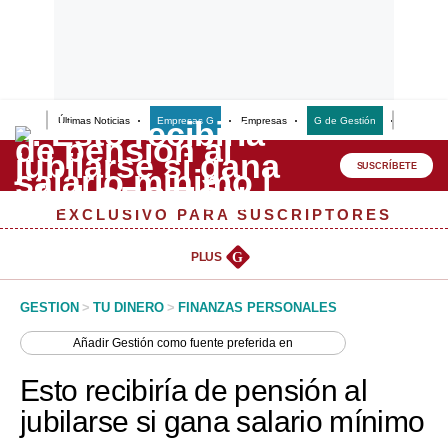
Últimas Noticias
Empresas G
Empresas
G de Gestión
Finanzas
Lo último
Peru Quiosco
SUSCRÍBETE
Portada
EXCLUSIVO PARA SUSCRIPTORES
Empresas
PLUS
G
Management & Empleo
GESTION
>
TU DINERO
>
FINANZAS PERSONALES
Economía
Añadir
Gestión
como fuente preferida en
Mercados
Esto recibiría de pensión al
Perú
jubilarse si gana salario mínimo
Política