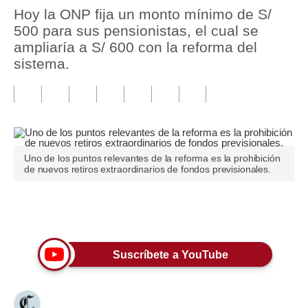
Hoy la ONP fija un monto mínimo de S/
Tu Dinero
500 para sus pensionistas, el cual se
ampliaría a S/ 600 con la reforma del
Finanzas Personales
sistema.
Inmobiliarias
Plus G
Opinión
Uno de los puntos relevantes de la reforma es la prohibición
Editorial
de nuevos retiros extraordinarios de fondos previsionales.
Pregunta de hoy
Únete a nuestro canal
Blogs
Tendencias
Suscríbete a YouTube
Lujo
Viajes