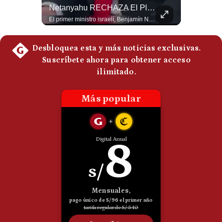
¿El FIN De Infantino En La FIFA? El Grave Pronóstico Sobre Su Renuncia | #EnClaveEconómica
Netanyahu RECHAZA El Plan De Trump Para Gaza | Gestión Mundo
Politica
Luis Carrillo Pinto, presidente de APEMD pronostica meses muy difíciles para Infantino y sostiene que una mayor presión de la UEFA, junto con nuevas investigaciones periodísticas, podría llevarlo a dimitir. También menciona renuncias internas y acusaciones de que el proyecto fue impulsado por una sola persona. #GianniInfantino #FIFA #UEFA #LuisCarrilloPinto #APEMD #Futbol #NoticiasDeportivas #Mundial #Shorts 👉 Suscríbete y activa la campana para no perderte nuestro análisis diario. 🌎 Síguenos en nuestras redes sociales: 📌 Web oficial: https://gestion.pe/mundo/ 📌 LinkedIn: http://bit.ly/3HYIET0 📌 X (Twitter): http://bit.ly/4noZtX9 📌 TikTok: http://bit.ly/4evB6TO
El primer ministro israelí, Benjamín Netanyahu, aclaró que Israel NO ha aceptado la propuesta respaldada por Estados Unidos sobre el futuro y la desmilitarización de Gaza. ¿Se rompe la alianza estratégica entre Washington y Tel Aviv? #Netanyahu #Israel #Trump #Gaza #EstadosUnidos #Geopolitica #NoticiasInternacionales #Shorts 👉 Suscríbete y activa la campana para no perderte nuestro análisis diario. 🌎 Síguenos en nuestras redes sociales: 📌 Web oficial: https://gestion.pe/mundo/ 📌 LinkedIn: http://bit.ly/3HYIET0 📌 X (Twitter): http://bit.ly/4noZtX9 📌 TikTok: http://bit.ly/4evB6TO
De
Cookies
Preguntas
Frecuentes