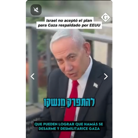
Notas Contratadas
Podcast
Gestión TV
Videos
Fotogalerías
gestion.pe
¿quiénes
Somos?
Términos
Y
Condiciones
Política
De
Privacidad