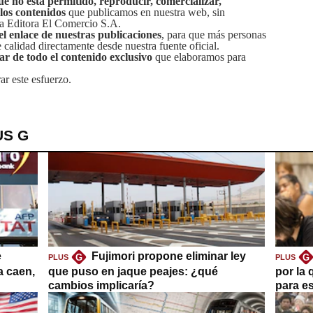
ue no está permitido, reproducir, comercializar,
 los contenidos
que publicamos en nuestra web, sin
sa Editora El Comercio S.A.
el enlace de nuestras publicaciones
, para que más personas
calidad directamente desde nuestra fuente oficial.
tar de todo el contenido exclusivo
que elaboramos para
ar este esfuerzo.
US G
e
Fujimori propone eliminar ley
G
G
PLUS
PLUS
a caen,
que puso en jaque peajes: ¿qué
por la 
cambios implicaría?
para es