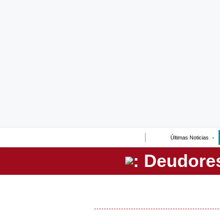
Lo último
Peru Quiosco
Portada
Empresas
Management & Empleo
Economía
Últimas Noticias
Mercados
Perú
Política
Tu Dinero