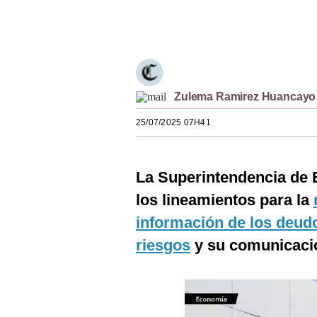
Estilos
Únete a nuestro canal
Mundo
EEUU
Zulema Ramirez Huancayo
México
25/07/2025 07H41
España
Internacional
La Superintendencia de
Tecnología
los lineamientos para la
Club del Suscriptor
información de los deud
Mix
riesgos
y su comunicació
G de Gestión
Notas Contratadas