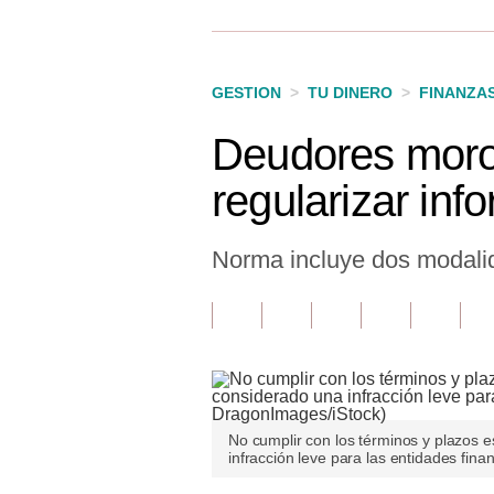
Finanzas Personales
Inmobiliarias
GESTION
>
TU DINERO
>
FINANZA
Plus G
Deudores moro
Opinión
regularizar inf
Editorial
Pregunta de hoy
Norma incluye dos modalid
Blogs
Tendencias
Lujo
Viajes
No cumplir con los términos y plazos e
infracción leve para las entidades fin
Moda