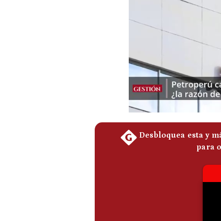
Podcast
Gestión TV
Videos
Fotogalerías
gestion.pe
¿quiénes
Somos?
Términos
Y
Condiciones
Política
De
Privacidad
Politica