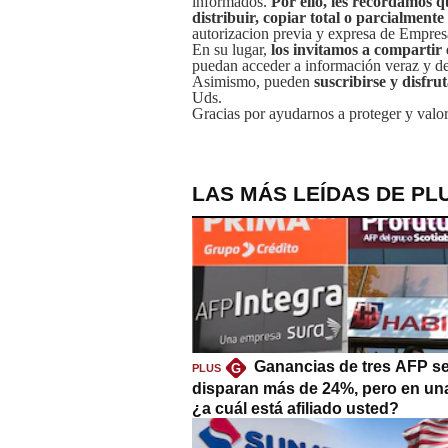
informados.
Por ello, les recordamos q
distribuir, copiar total o parcialmente
autorizacion previa y expresa de Empre
En su lugar,
los invitamos a compartir 
puedan acceder a información veraz y de 
Asimismo, pueden
suscribirse y disfru
Uds.
Gracias por ayudarnos a proteger y valor
LAS MÁS LEÍDAS DE PL
Ganancias de tres AFP s
G
PLUS
disparan más de 24%, pero en un
¿a cuál está afiliado usted?