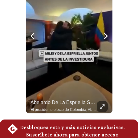
Notas Contratadas
Podcast
Gestión TV
Videos
Fotogalerías
gestion.pe
¿quiénes
Somos?
¿Por Qué EE.UU. Necesita Desesperadamente Al Golfo? | Gestión Mundo
Abelardo De La Espriella Se Reúne Con Javier Milei En Cali | Gestión Mundo
Términos
Esteban Silva, politólogo internacional, explica que Estados Unidos necesita el apoyo territorial y marítimo de sus aliados del Golfo para operar cerca de Irán. Según su análisis, Teherán busca amenazar su estabilidad energética y económica para que estos gobiernos presionen a Washington y lo obliguen a negociar. #Iran #EEUU #Geopolitica #NoticiasInternacionales #Shorts 👉 Suscríbete y activa la campana para no perderte nuestro análisis diario. 🌎 Síguenos en nuestras redes sociales: 📌 Web oficial: https://gestion.pe/mundo/ 📌 LinkedIn: http://bit.ly/3HYIET0 📌 X (Twitter): http://bit.ly/4noZtX9 📌 TikTok: http://bit.ly/4evB6TO
El presidente electo de Colombia, Abelardo de la Espriella, sostuvo una reunión bilateral en Cali con el mandatario argentino Javier Milei. El encuentro se dio pocas horas antes de la ceremonia de investidura presidencial para el periodo 2026-2030, marcando el inicio de una nueva alianza estratégica regional. #DeLaEspriella #JavierMilei #Colombia #Argentina #PoliticaLatina #Shorts 👉 Suscríbete y activa la campana para no perderte nuestro análisis diario. 🌎 Síguenos en nuestras redes sociales: 📌 Web oficial: https://gestion.pe/mundo/ 📌 LinkedIn: http://bit.ly/3HYIET0 📌 X (Twitter): http://bit.ly/4noZtX9 📌 TikTok: http://bit.ly/4evB6TO
Y
Condiciones
Política
De
Privacidad