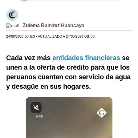
Moda
Estilos
Zulema Ramirez Huancayo
Mundo
24/08/2023 05H23
- ACTUALIZADO A 24/08/2023 06H03
EEUU
Cada vez más
entidades financieras
se
México
unen a la oferta de crédito para que los
España
peruanos cuenten con servicio de agua
Internacional
y desagüe en sus hogares.
Tecnología
Club del Suscriptor
Mix
G de Gestión