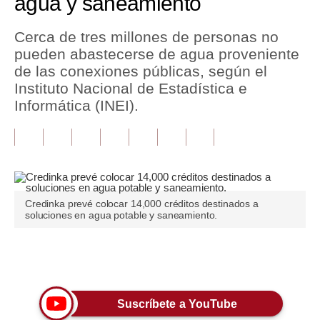
agua y saneamiento
Tu Dinero
Cerca de tres millones de personas no
pueden abastecerse de agua proveniente
Finanzas Personales
de las conexiones públicas, según el
Inmobiliarias
Instituto Nacional de Estadística e
Informática (INEI).
Plus G
Opinión
Editorial
Pregunta de hoy
Credinka prevé colocar 14,000 créditos destinados a
soluciones en agua potable y saneamiento.
Blogs
Tendencias
Únete a nuestro canal
Lujo
Suscríbete a YouTube
Viajes