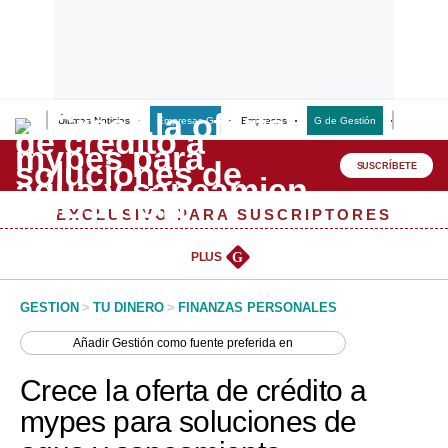
Últimas Noticias
Empresas G
Empresas
G de Gestión
Finanzas
Lo último
Peru Quiosco
SUSCRÍBETE
Portada
EXCLUSIVO PARA SUSCRIPTORES
Empresas
PLUS
G
Management & Empleo
GESTION
>
TU DINERO
>
FINANZAS PERSONALES
Economía
Añadir
Gestión
como fuente preferida en
Mercados
Crece la oferta de crédito a
Perú
mypes para soluciones de
Política