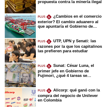
propuesta contra la minería ilegal
¿Cambios en el comercio
PLUS
G
exterior? El cambio aduanero al
que apuntaría el Gobierno de
Fujimori
UTP, UPN y Senati: las
PLUS
G
razones por la que los capitalinos
las prefieren para estudiar
Sunat: César Luna, el
PLUS
G
primer jefe en Gobierno de
Fujimori, ¿qué 4 tareas se
marcan urgentes?
Alicorp: qué ganó con la
PLUS
G
compra del negocio de Unilever
en Colombia