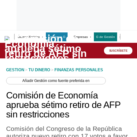
Últimas Noticias
Empresas G
Empresas
G de Gestión
Finanzas
Lo último
Peru Quiosco
SUSCRÍBETE
Portada
GESTION
>
TU DINERO
>
FINANZAS PERSONALES
Empresas
Añadir
Gestión
como fuente preferida en
Management & Empleo
Comisión de Economía
Economía
aprueba sétimo retiro de AFP
sin restricciones
Mercados
Perú
Comisión del Congreso de la República
autoriza nuevo retiro con 17 votos a favor
Política