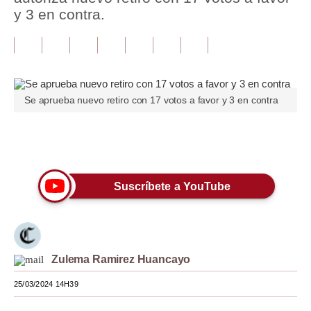
y 3 en contra.
Tu Dinero
Finanzas Personales
Inmobiliarias
Se aprueba nuevo retiro con 17 votos a favor y 3 en contra
Plus G
Opinión
Únete a nuestro canal
Editorial
Suscríbete a YouTube
Pregunta de hoy
Blogs
Tendencias
Zulema Ramirez Huancayo
Lujo
25/03/2024 14H39
Viajes