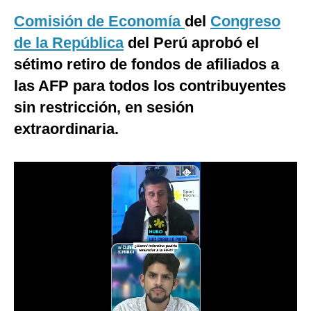
Comisión de Economía
del
Congreso
Moda
de la República
del Perú aprobó el
Estilos
sétimo retiro de fondos de afiliados a
Mundo
las AFP para todos los contribuyentes
EEUU
sin restricción, en sesión
extraordinaria.
México
España
Internacional
Tecnología
Club del Suscriptor
Mix
G de Gestión