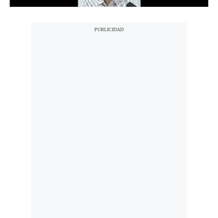
Notas Contratadas
Podcast
Gestión TV
Videos
Fotogalerías
gestion.pe
¿quiénes
Somos?
Términos
Y
Condiciones
Política
De
Privacidad