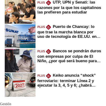
UTP, UPN y Senati: las
PLUS
G
razones por la que los capitalinos
las prefieren para estudiar
Puerto de Chancay: lo
PLUS
G
que trae la marcha blanca por
uso de tecnología de EE.UU. en
mercancías
Bancos se pondrán duros
PLUS
G
con empresas por culpa de El
Niño, ¿por qué será bueno para
ahorristas?
Keiko anuncia “shock”
PLUS
G
ferroviario: terminar Línea 2 y
ejecutar la 3, 4, 5 y 6; ¿habrá
avances?
Gestión