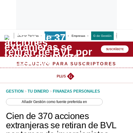
Últimas Noticias
Empresas G
Empresas
G de Gestión
Finanzas
Lo último
Peru Quiosco
SUSCRÍBETE
Portada
EXCLUSIVO PARA SUSCRIPTORES
Empresas
PLUS
G
Management & Empleo
GESTION
>
TU DINERO
>
FINANZAS PERSONALES
Economía
Añadir
Gestión
como fuente preferida en
Mercados
Cien de 370 acciones
Perú
extranjeras se retiran de BVL
Política