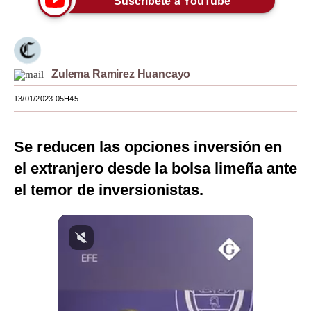
Suscríbete a YouTube
Moda
Estilos
Zulema Ramirez Huancayo
Mundo
13/01/2023 05H45
EEUU
México
Se reducen las opciones inversión en
España
el extranjero desde la bolsa limeña ante
el temor de inversionistas.
Internacional
Tecnología
Club del Suscriptor
Mix
G de Gestión