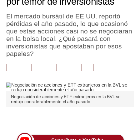
por temor de inversionistas
Tu Dinero
El mercado bursátil de EE.UU. reportó
pérdidas el año pasado, lo que ocasionó
Finanzas Personales
que estas acciones casi no se negociaran
Inmobiliarias
en la bolsa local. ¿Qué pasará con
inversionistas que apostaban por esos
Plus G
papeles?
Opinión
Editorial
Pregunta de hoy
Negociación de acciones y ETF extranjeros en la BVL se
Blogs
redujo considerablemente el año pasado.
Tendencias
Únete a nuestro canal
Lujo
Viajes