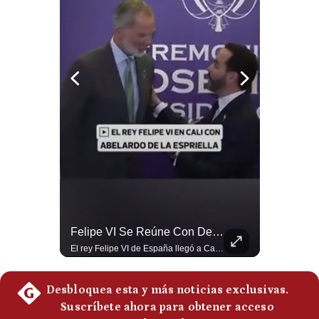
Notas Contratadas
Podcast
Gestión TV
Videos
Fotogalerías
gestion.pe
¿quiénes
Somos?
La Verdadera Razón Por La Que China Apoya A Irán | Gestión Mundo
Felipe VI Se Reúne Con De La Espriella Antes De La Investidura | Gestión Mundo
Guido Larson, analista internacional explica que la guerra no puede entenderse únicamente como un enfrentamiento entre Estados Unidos e Irán, sino también dentro de la competencia global entre Washington y Pekín. El analista sostiene que China mantiene su relación petrolera con Irán y que le interesa que Estados Unidos consuma recursos y pierda influencia. 🚀 ¿Quieres entender el mundo sin ruido? Únete a nuestra comunidad y forma parte del cambio. #GestiónNewsroomLive #NoticiasGlobales #AnálisisGeopolítico #EconomíaMundial #IA #Geopolítica #LatinosEnUSA #NoticiasEnEspañol 👉 Suscríbete y activa la campana para no perderte nuestro análisis diario. 🌎 Síguenos en nuestras redes sociales: 📌 Web oficial: https://gestion.pe/mundo/ 📌 LinkedIn: http://bit.ly/3HYIET0 📌 X (Twitter): http://bit.ly/4noZtX9 📌 TikTok: http://bit.ly/4evB6TO
El rey Felipe VI de España llegó a Cali para reunirse con el presidente electo de Colombia, Abelardo de la Espriella, horas antes de su histórica investidura presidencial. Un encuentro clave que refuerza las relaciones diplomáticas y bilaterales entre ambas naciones antes de la ceremonia oficial. ¿Qué opinas sobre el papel diplomático de España en la política latinoamericana? #FelipeVI #DeLaEspriella #Colombia #Espana #PoliticaInternacional #Shorts 👉 Suscríbete y activa la campana para no perderte nuestro análisis diario. 🌎 Síguenos en nuestras redes sociales: 📌 Web oficial: https://gestion.pe/mundo/ 📌 LinkedIn: http://bit.ly/3HYIET0 📌 X (Twitter): http://bit.ly/4noZtX9 📌 TikTok: http://bit.ly/4evB6TO
Términos
Y
Condiciones
Política
De
Privacidad