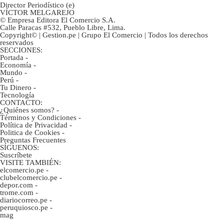
Director Periodístico (e)
VÍCTOR MELGAREJO
© Empresa Editora El Comercio S.A.
Calle Paracas #532, Pueblo Libre, Lima.
Copyright© | Gestion.pe | Grupo El Comercio | Todos los derechos
reservados
SECCIONES:
Portada
-
Economía
-
Mundo
-
Perú
-
Tu Dinero
-
Tecnología
CONTACTO:
¿Quiénes somos?
-
Términos y Condiciones
-
Política de Privacidad
-
Politica de Cookies
-
Preguntas Frecuentes
SÍGUENOS:
Suscríbete
VISITE TAMBIÉN:
elcomercio.pe
-
clubelcomercio.pe
-
depor.com
-
trome.com
-
diariocorreo.pe
-
peruquiosco.pe
-
mag