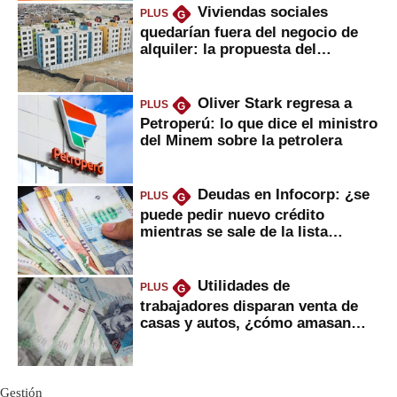
Viviendas sociales
PLUS
G
quedarían fuera del negocio de
alquiler: la propuesta del
gobierno
Oliver Stark regresa a
PLUS
G
Petroperú: lo que dice el ministro
del Minem sobre la petrolera
Deudas en Infocorp: ¿se
PLUS
G
puede pedir nuevo crédito
mientras se sale de la lista
negra?
Utilidades de
PLUS
G
trabajadores disparan venta de
casas y autos, ¿cómo amasan
tanta liquidez?
Gestión