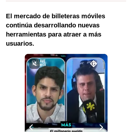
Moda
El mercado de billeteras móviles
Estilos
continúa desarrollando nuevas
Mundo
herramientas para atraer a más
usuarios.
EEUU
México
España
Internacional
Tecnología
Club del Suscriptor
Mix
G de Gestión