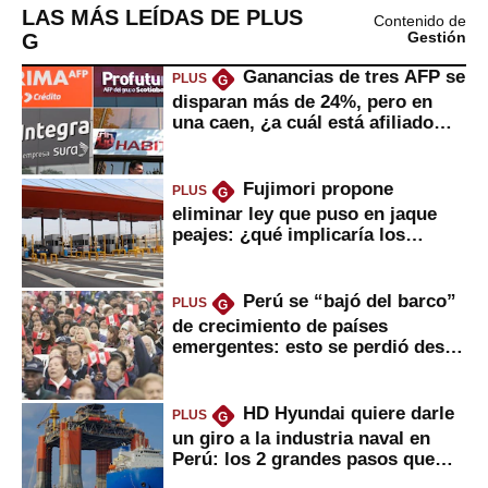
LAS MÁS LEÍDAS DE PLUS
Contenido de
G
Gestión
Ganancias de tres AFP se
PLUS
G
disparan más de 24%, pero en
una caen, ¿a cuál está afiliado
usted?
Fujimori propone
PLUS
G
eliminar ley que puso en jaque
peajes: ¿qué implicaría los
usuarios?
Perú se “bajó del barco”
PLUS
G
de crecimiento de países
emergentes: esto se perdió desde
2022
HD Hyundai quiere darle
PLUS
G
un giro a la industria naval en
Perú: los 2 grandes pasos que
daría