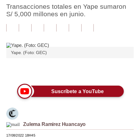
Transacciones totales en Yape sumaron
Tu Dinero
S/ 5,000 millones en junio.
Finanzas Personales
Inmobiliarias
Plus G
Yape. (Foto: GEC)
Opinión
Únete a nuestro canal
Editorial
Pregunta de hoy
Suscríbete a YouTube
Blogs
Tendencias
Lujo
Zulema Ramirez Huancayo
17/08/2022 18H45
Viajes