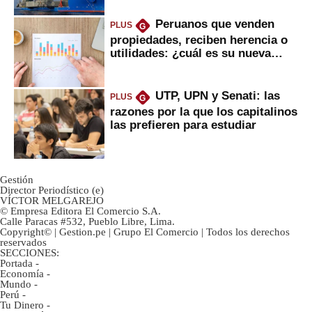
Peruanos que venden
PLUS
G
propiedades, reciben herencia o
utilidades: ¿cuál es su nueva
inversión clave?
UTP, UPN y Senati: las
PLUS
G
razones por la que los capitalinos
las prefieren para estudiar
Gestión
Director Periodístico (e)
VÍCTOR MELGAREJO
© Empresa Editora El Comercio S.A.
Calle Paracas #532, Pueblo Libre, Lima.
Copyright© | Gestion.pe | Grupo El Comercio | Todos los derechos
reservados
SECCIONES:
Portada
-
Economía
-
Mundo
-
Perú
-
Tu Dinero
-