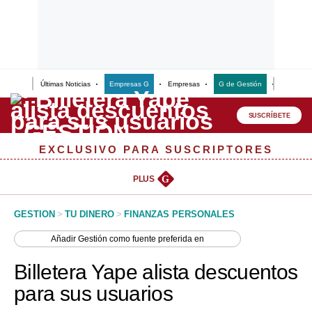
Últimas Noticias
Empresas G
Empresas
G de Gestión
Finanzas
Lo último
Peru Quiosco
SUSCRÍBETE
Portada
EXCLUSIVO PARA SUSCRIPTORES
Empresas
PLUS
G
Management & Empleo
GESTION
>
TU DINERO
>
FINANZAS PERSONALES
Economía
Añadir
Gestión
como fuente preferida en
Mercados
Billetera Yape alista descuentos
Perú
para sus usuarios
Política