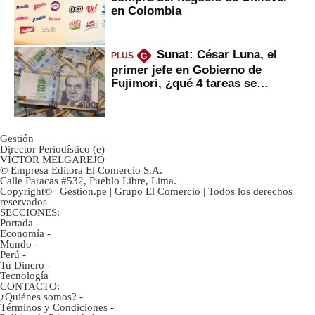
en Colombia
Sunat: César Luna, el
PLUS
G
primer jefe en Gobierno de
Fujimori, ¿qué 4 tareas se
marcan urgentes?
Gestión
Director Periodístico (e)
VÍCTOR MELGAREJO
© Empresa Editora El Comercio S.A.
Calle Paracas #532, Pueblo Libre, Lima.
Copyright© | Gestion.pe | Grupo El Comercio | Todos los derechos
reservados
SECCIONES:
Portada
-
Economía
-
Mundo
-
Perú
-
Tu Dinero
-
Tecnología
CONTACTO:
¿Quiénes somos?
-
Términos y Condiciones
-