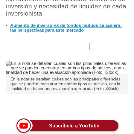
inversión y necesidad de liquidez de cada
Tu Dinero
inversionista.
Finanzas Personales
Aumento de inversores de fondos mutuos se acelera:
las perspectivas para este mercado
Inmobiliarias
Plus G
Opinión
Editorial
En la nota se detallan cuáles son las principales diferencias
Pregunta de hoy
que se pueden encontrar en ambos tipos de activos, con la
finalidad de hacer una evaluación apropiada (Foto: iStock).
Blogs
Tendencias
Únete a nuestro canal
Lujo
Suscríbete a YouTube
Viajes