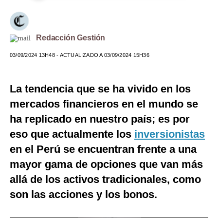
Moda
Estilos
Redacción Gestión
Mundo
03/09/2024 13H48
- ACTUALIZADO A 03/09/2024 15H36
EEUU
La tendencia que se ha vivido en los
México
mercados financieros en el mundo se
España
ha replicado en nuestro país; es por
Internacional
eso que actualmente los
inversionistas
en el Perú se encuentran frente a una
Tecnología
mayor gama de opciones que van más
Club del Suscriptor
allá de los activos tradicionales, como
Mix
son las acciones y los bonos.
G de Gestión