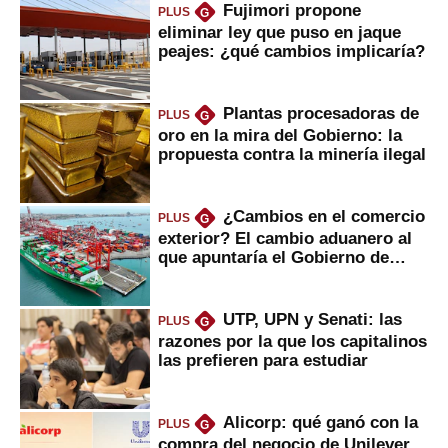
Fujimori propone
PLUS
G
eliminar ley que puso en jaque
peajes: ¿qué cambios implicaría?
Plantas procesadoras de
PLUS
G
oro en la mira del Gobierno: la
propuesta contra la minería ilegal
¿Cambios en el comercio
PLUS
G
exterior? El cambio aduanero al
que apuntaría el Gobierno de
Fujimori
UTP, UPN y Senati: las
PLUS
G
razones por la que los capitalinos
las prefieren para estudiar
Alicorp: qué ganó con la
PLUS
G
compra del negocio de Unilever