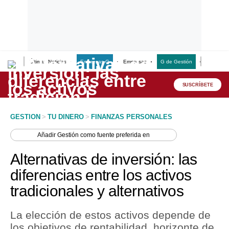
Últimas Noticias
Empresas G
Empresas
G de Gestión
Finanzas
Lo último
Peru Quiosco
SUSCRÍBETE
Portada
GESTION
>
TU DINERO
>
FINANZAS PERSONALES
Empresas
Añadir
Gestión
como fuente preferida en
Management & Empleo
Alternativas de inversión: las
Economía
diferencias entre los activos
tradicionales y alternativos
Mercados
Perú
La elección de estos activos depende de
los objetivos de rentabilidad, horizonte de
Política