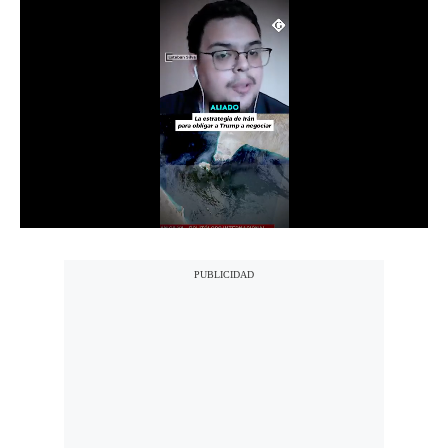
Notas Contratadas
Podcast
Gestión TV
Videos
Fotogalerías
gestion.pe
¿quiénes
Somos?
Términos
Y
Condiciones
Política
De
Privacidad