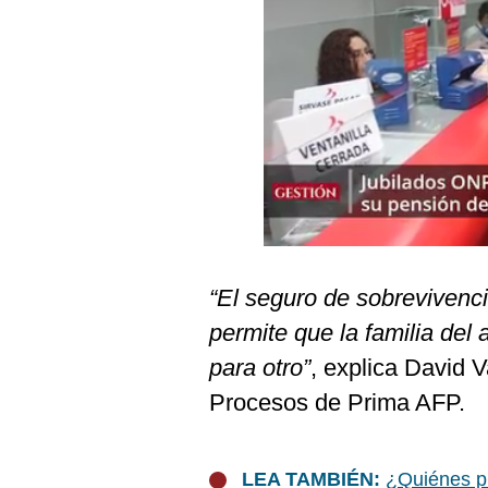
Podcast
Gestión TV
Videos
Fotogalerías
gestion.pe
¿quiénes
“El seguro de sobrevivenci
Somos?
permite que la familia del 
Términos
Y
para otro”
, explica David 
Condiciones
Procesos de Prima AFP.
Política
De
Privacidad
Politica
LEA TAMBIÉN:
¿Quiénes p