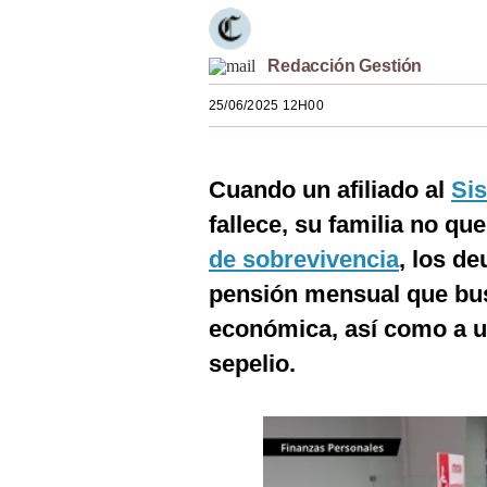
Estilos
Mundo
Redacción Gestión
25/06/2025 12H00
EEUU
México
Cuando un afiliado al
Si
España
fallece, su familia no q
Internacional
de sobrevivencia
, los d
Tecnología
pensión mensual que bus
económica, así como a u
Club del Suscriptor
sepelio.
Mix
G de Gestión
Notas Contratadas