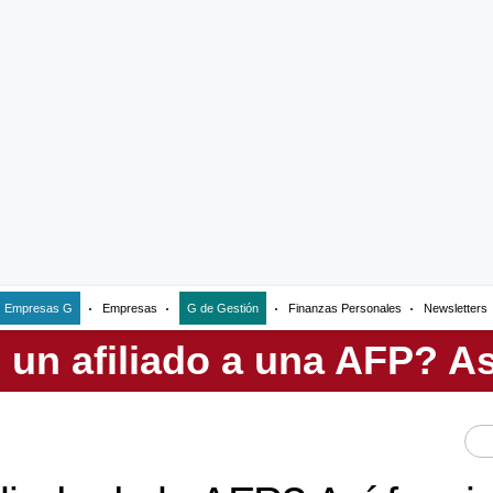
Empresas G
Empresas
G de Gestión
Finanzas Personales
Newsletters