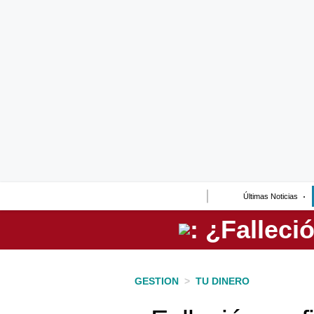
Lo último
Peru Quiosco
Portada
Empresas
Management & Empleo
Economía
Últimas Noticias
Mercados
Perú
Política
GESTION
>
TU DINERO
Tu Dinero