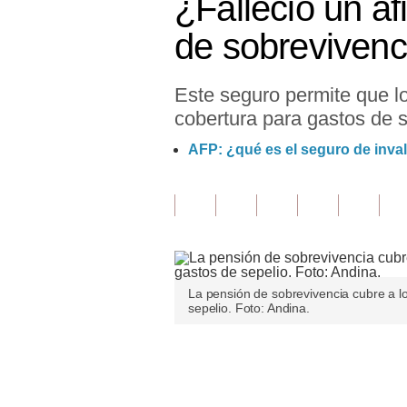
¿Falleció un af
Finanzas Personales
de sobrevivenc
Inmobiliarias
Este seguro permite que lo
Plus G
cobertura para gastos de 
Opinión
AFP: ¿qué es el seguro de inval
Editorial
Pregunta de hoy
Blogs
Tendencias
La pensión de sobrevivencia cubre a lo
sepelio. Foto: Andina.
Lujo
Viajes
Únete a nuestro canal
Moda