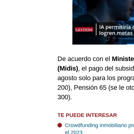
Podcast
Gestión TV
Videos
Fotogalerías
De acuerdo con el
Ministe
gestion.pe
(Midis)
, el pago del subs
¿quiénes
agosto solo para los progr
Somos?
200), Pensión 65 (se le ot
Términos
300).
Y
Condiciones
Política
TE PUEDE INTERESAR
De
Privacidad
Crowdfunding inmobiliario p
Politica
el 2023