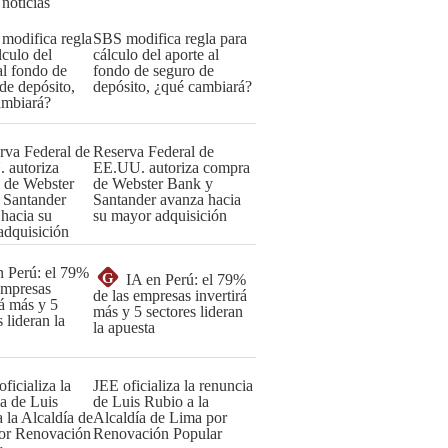
 noticias
SBS modifica regla para
cálculo del aporte al
fondo de seguro de
depósito, ¿qué cambiará?
Reserva Federal de
EE.UU. autoriza compra
de Webster Bank y
Santander avanza hacia
su mayor adquisición
G
IA en Perú: el 79%
de las empresas invertirá
más y 5 sectores lideran
la apuesta
JEE oficializa la renuncia
de Luis Rubio a la
Alcaldía de Lima por
Renovación Popular