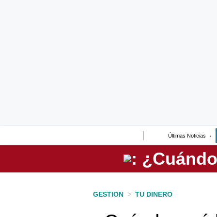
Lo último
Peru Quiosco
Portada
Empresas
Management & Empleo
Economía
Últimas Noticias
Mercados
Perú
Política
GESTION
>
TU DINERO
Tu Dinero