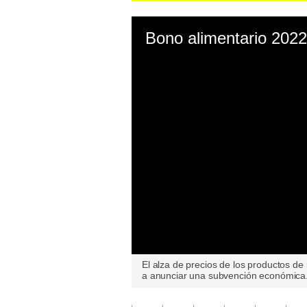
0
El alza de precios de los productos de 
seconds
a anunciar una subvención económica
of
0
seconds
Volume