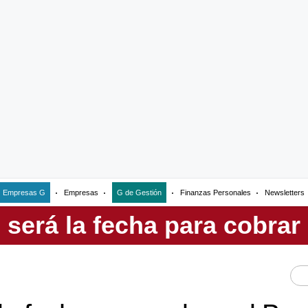
Empresas G
Empresas
G de Gestión
Finanzas Personales
Newsletters