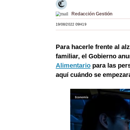
Estilos
Redacción Gestión
Mundo
19/08/2022 09H19
EEUU
México
Para hacerle frente al al
España
familiar, el Gobierno anu
Internacional
Alimentario
para las per
aquí cuándo se empezará
Tecnología
Club del Suscriptor
Mix
G de Gestión
Notas Contratadas