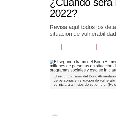
¿Cuándo será l
Finanzas Personales
2022?
Inmobiliarias
Revisa aquí todos los det
Plus G
situación de vulnerabilidad
Opinión
Editorial
Pregunta de hoy
Blogs
El segundo tramo del Bono Alimentario
Tendencias
de personas en situación de vulnerabil
se iniciará a inicios de setiembre. (Fot
Lujo
Únete a nuestro canal
Viajes
Moda