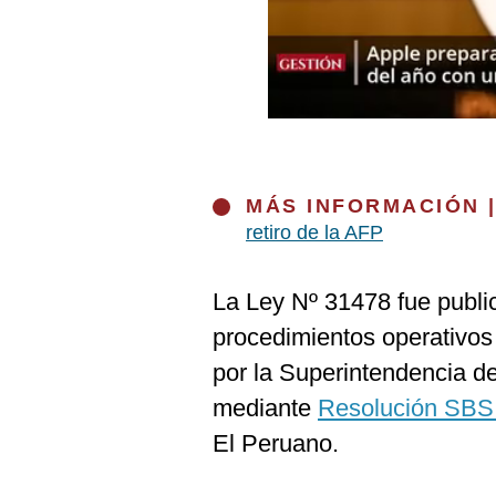
Podcast
Gestión TV
Videos
Fotogalerías
MÁS INFORMACIÓN 
retiro de la AFP
gestion.pe
¿quiénes
La Ley Nº 31478 fue publi
Somos?
procedimientos operativos
Términos
Y
por la Superintendencia 
Condiciones
mediante
Resolución SBS
Política
De
El Peruano.
Privacidad
Politica