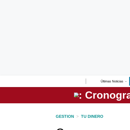
Lo último
Peru Quiosco
Portada
Empresas
Management & Empleo
Economía
Últimas Noticias
Mercados
Perú
Política
GESTION
>
TU DINERO
Tu Dinero