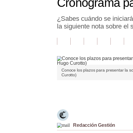
Cronograma para
Finanzas Personales
¿Sabes cuándo se iniciará
Inmobiliarias
la siguiente nota sobre el 
Plus G
Opinión
Editorial
Pregunta de hoy
Conoce los plazos para presentar la so
Curotto)
Blogs
Tendencias
Únete a nuestro canal
Lujo
Viajes
Redacción Gestión
Moda