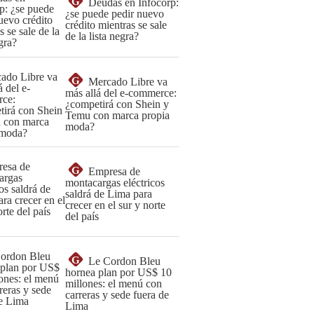
G
Deudas en Infocorp:
¿se puede pedir nuevo
crédito mientras se sale
de la lista negra?
G
Mercado Libre va
más allá del e-commerce:
¿competirá con Shein y
Temu con marca propia
moda?
G
Empresa de
montacargas eléctricos
saldrá de Lima para
crecer en el sur y norte
del país
G
Le Cordon Bleu
hornea plan por US$ 10
millones: el menú con
carreras y sede fuera de
Lima