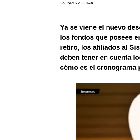
13/06/2022 12H48
Estilos
Mundo
Ya se viene el nuevo des
EEUU
los fondos que posees en
México
retiro, los afiliados al 
deben tener en cuenta los
España
cómo es el cronograma p
Internacional
Tecnología
Club del Suscriptor
Mix
G de Gestión
Notas Contratadas