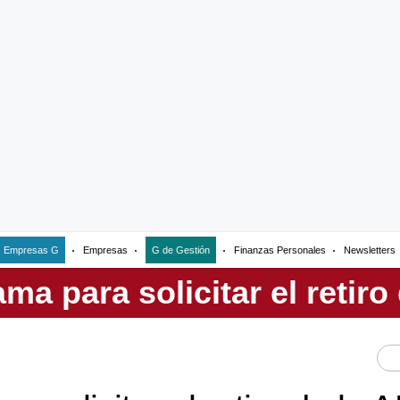
Empresas G
Empresas
G de Gestión
Finanzas Personales
Newsletters