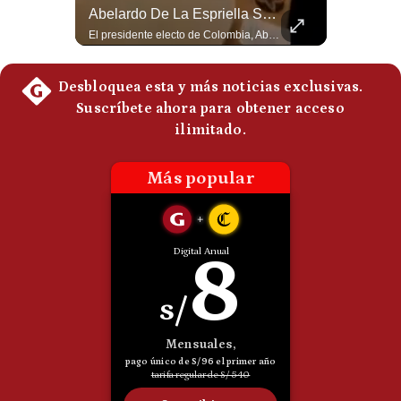
La Frontera Española Colapsa ¿Qué Está Pasando En Ceuta? | Gestión Mundo
Abelardo De La Espriella Se Reúne Con Javier Milei En Cali | Gestión Mundo
Politica
La madrugada del 30 de julio de 2026 marcó un antes y un después en el Estrecho de Gibraltar. En cuestión de horas, cerca de 72.000 migrantes marroquíes ingresaron al territorio español de Ceuta, desbordando por completo a una ciudad de apenas 85.000 habitantes. En este video, explicamos los detalles de la emergencia humana y las ramificaciones geopolíticas del conflicto: la trampa de los rumores en redes sociales, el rol de Marruecos, el acercamiento de España a Argelia y la respuesta de la Unión Europea ante las amenazas de suspensión del Tratado Schengen. #Ceuta #España #Marruecos #Geopolitica #PedroSanchez #NoticiasInternacionales #Schengen #Europa #CrisisMigratoria 👉 Suscríbete y activa la campana para no perderte nuestro análisis diario. 🌎 Síguenos en nuestras redes sociales: 📌 Web oficial: https://gestion.pe/mundo/ 📌 LinkedIn: http://bit.ly/3HYIET0 📌 X (Twitter): http://bit.ly/4noZtX9 📌 TikTok: http://bit.ly/4evB6TO
El presidente electo de Colombia, Abelardo de la Espriella, sostuvo una reunión bilateral en Cali con el mandatario argentino Javier Milei. El encuentro se dio pocas horas antes de la ceremonia de investidura presidencial para el periodo 2026-2030, marcando el inicio de una nueva alianza estratégica regional. #DeLaEspriella #JavierMilei #Colombia #Argentina #PoliticaLatina #Shorts 👉 Suscríbete y activa la campana para no perderte nuestro análisis diario. 🌎 Síguenos en nuestras redes sociales: 📌 Web oficial: https://gestion.pe/mundo/ 📌 LinkedIn: http://bit.ly/3HYIET0 📌 X (Twitter): http://bit.ly/4noZtX9 📌 TikTok: http://bit.ly/4evB6TO
De
Cookies
Preguntas
Frecuentes