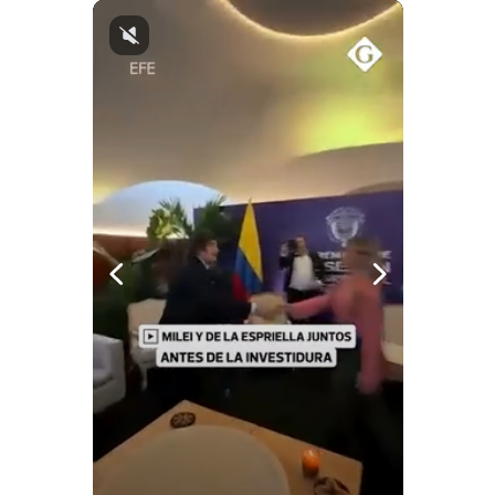
Notas Contratadas
Podcast
Gestión TV
Videos
Fotogalerías
gestion.pe
¿quiénes
Somos?
Términos
Y
Condiciones
Política
De
Privacidad