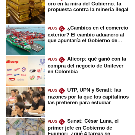
oro en la mira del Gobierno: la
propuesta contra la minería ilegal
¿Cambios en el comercio
PLUS
G
exterior? El cambio aduanero al
que apuntaría el Gobierno de
Fujimori
Alicorp: qué ganó con la
PLUS
G
compra del negocio de Unilever
en Colombia
UTP, UPN y Senati: las
PLUS
G
razones por la que los capitalinos
las prefieren para estudiar
Sunat: César Luna, el
PLUS
G
primer jefe en Gobierno de
Fujimori, ¿qué 4 tareas se