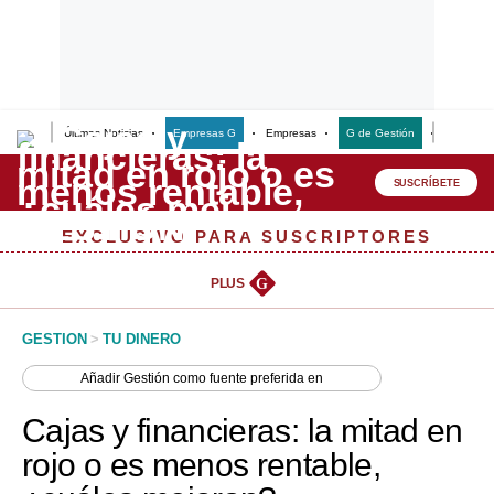
Últimas Noticias
Empresas G
Empresas
G de Gestión
Finanzas
Lo último
Peru Quiosco
SUSCRÍBETE
Portada
EXCLUSIVO PARA SUSCRIPTORES
Empresas
PLUS
G
Management & Empleo
GESTION
>
TU DINERO
Economía
Añadir
Gestión
como fuente preferida en
Mercados
Cajas y financieras: la mitad en
Perú
rojo o es menos rentable,
Política