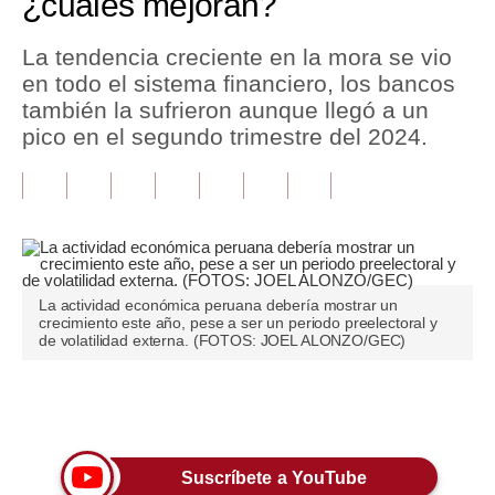
¿cuáles mejoran?
Tu Dinero
La tendencia creciente en la mora se vio
en todo el sistema financiero, los bancos
Finanzas Personales
también la sufrieron aunque llegó a un
Inmobiliarias
pico en el segundo trimestre del 2024.
Plus G
Opinión
Editorial
La actividad económica peruana debería mostrar un
Pregunta de hoy
crecimiento este año, pese a ser un periodo preelectoral y
de volatilidad externa. (FOTOS: JOEL ALONZO/GEC)
Blogs
Tendencias
Únete a nuestro canal
Lujo
Suscríbete a YouTube
Viajes