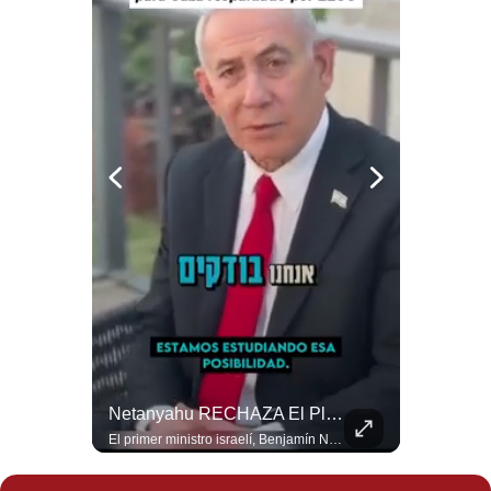
Notas Contratadas
Podcast
Gestión TV
Videos
Fotogalerías
gestion.pe
¿quiénes
Somos?
Términos
Y
NOTICIAS DE ÚLTIMA HORA: EE.UU. Se Queda Sin Misiles En Medio Oriente
Netanyahu RECHAZA El Plan De Trump Para Gaza | Gestión Mundo
Condiciones
NOTICIAS DE ÚLTIMA HORA: 1️⃣ EE.UU.: Habría gastado casi el 80% de sus misiles más avanzados (THAAD), un factor clave en las decisiones de Donald Trump frente a Irán. 2️⃣ Argentina y Brasil: Tensión diplomática escala; Brasil solicita el regreso del embajador argentino tras fuertes declaraciones de Javier Milei. 3️⃣ México: Asesinan al influencer César Gastélum a balazos durante una transmisión en vivo en Culiacán, Sinaloa. 4️⃣ Alemania: Ataque con dron explosivo obliga a suspender el aeropuerto de Leipzig, punto logístico clave de la OTAN para enviar material a Ucrania. ¿Qué noticia te parece la más impactante del día? ¡Te leo en los comentarios! 👇 #EEUU #JavierMilei #CesarGastelum #Alemania #Noticias #UltimaHora #NoticiasDelDia 🚀 ¿Quieres entender el mundo sin ruido? Únete a nuestra comunidad y forma parte del cambio. #GestiónNewsroomLive #NoticiasGlobales #AnálisisGeopolítico #EconomíaMundial #IA #Geopolítica #LatinosEnUSA #NoticiasEnEspañol 👉 Suscríbete y activa la campana para no perderte nuestro análisis diario. 🌎 Síguenos en nuestras redes sociales: 📌 Web oficial: https://gestion.pe/mundo/ 📌 LinkedIn: http://bit.ly/3HYIET0 📌 X (Twitter): http://bit.ly/4noZtX9 📌 TikTok: http://bit.ly/4evB6TO
El primer ministro israelí, Benjamín Netanyahu, aclaró que Israel NO ha aceptado la propuesta respaldada por Estados Unidos sobre el futuro y la desmilitarización de Gaza. ¿Se rompe la alianza estratégica entre Washington y Tel Aviv? #Netanyahu #Israel #Trump #Gaza #EstadosUnidos #Geopolitica #NoticiasInternacionales #Shorts 👉 Suscríbete y activa la campana para no perderte nuestro análisis diario. 🌎 Síguenos en nuestras redes sociales: 📌 Web oficial: https://gestion.pe/mundo/ 📌 LinkedIn: http://bit.ly/3HYIET0 📌 X (Twitter): http://bit.ly/4noZtX9 📌 TikTok: http://bit.ly/4evB6TO
Política
De
Privacidad