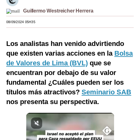
Moda
Guillermo Westreicher Herrera
Estilos
08/09/2024 05H35
Mundo
Los analistas han venido advirtiendo
EEUU
que existen varias acciones en la
Bolsa
México
de Valores de Lima (BVL)
que se
encuentran por debajo de su valor
España
fundamental ¿Cuáles pueden ser los
Internacional
títulos más atractivos?
Seminario SAB
Tecnología
nos presenta su perspectiva.
Club del Suscriptor
Mix
G de Gestión