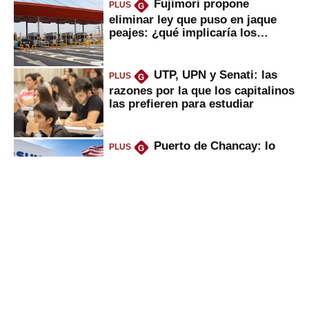
Fujimori propone
PLUS
G
eliminar ley que puso en jaque
peajes: ¿qué implicaría los
usuarios?
UTP, UPN y Senati: las
PLUS
G
razones por la que los capitalinos
las prefieren para estudiar
Puerto de Chancay: lo
PLUS
G
que trae la marcha blanca por
uso de tecnología de EE.UU. en
mercancías
Keiko anuncia “shock”
PLUS
G
ferroviario: terminar Línea 2 y
ejecutar la 3, 4, 5 y 6; ¿habrá
avances?
Bancos se pondrán duros
PLUS
G
con empresas por culpa de El