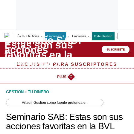
Últimas Noticias
Empresas G
Empresas
G de Gestión
Finanzas
Lo último
Peru Quiosco
SUSCRÍBETE
Portada
EXCLUSIVO PARA SUSCRIPTORES
Empresas
PLUS
G
Management & Empleo
GESTION
>
TU DINERO
Economía
Añadir
Gestión
como fuente preferida en
Mercados
Seminario SAB: Estas son sus
Perú
acciones favoritas en la BVL
Política