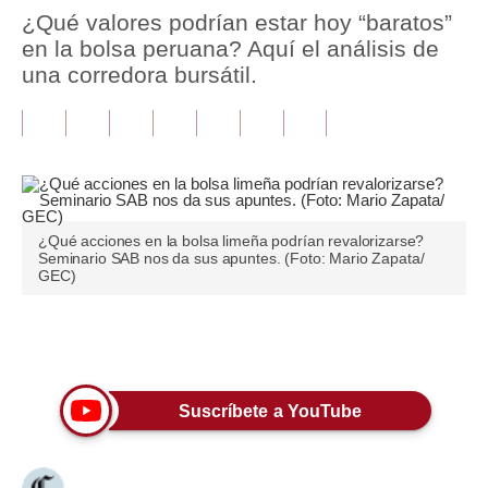
¿Qué valores podrían estar hoy “baratos”
Tu Dinero
en la bolsa peruana? Aquí el análisis de
una corredora bursátil.
Finanzas Personales
Inmobiliarias
Plus G
Opinión
¿Qué acciones en la bolsa limeña podrían revalorizarse?
Seminario SAB nos da sus apuntes. (Foto: Mario Zapata/
Editorial
GEC)
Pregunta de hoy
Únete a nuestro canal
Blogs
Tendencias
Suscríbete a YouTube
Lujo
Viajes