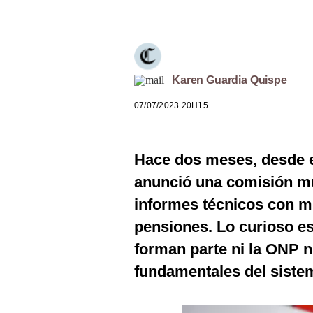
Únete a nuestro canal
Estilos
Mundo
EEUU
Karen Guardia Quispe
México
07/07/2023 20H15
España
Internacional
Hace dos meses, desde e
anunció una comisión mul
Tecnología
informes técnicos con m
Club del Suscriptor
pensiones. Lo curioso es
Mix
forman parte ni la ONP n
G de Gestión
fundamentales del siste
Notas Contratadas