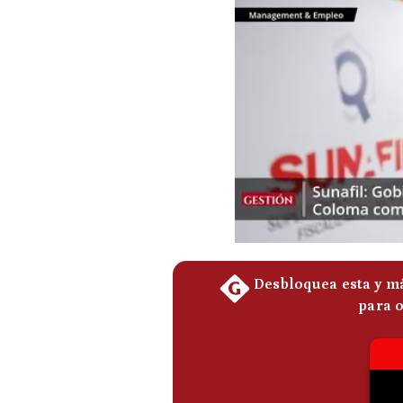
Podcast
Gestión TV
Videos
Fotogalerías
gestion.pe
¿quiénes
Somos?
Términos
Y
Condiciones
Política
De
Privacidad
Politica