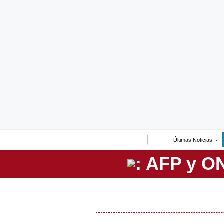
Lo último
Peru Quiosco
Portada
Empresas
Management & Empleo
Economía
Últimas Noticias
Mercados
Perú
Política
Tu Dinero