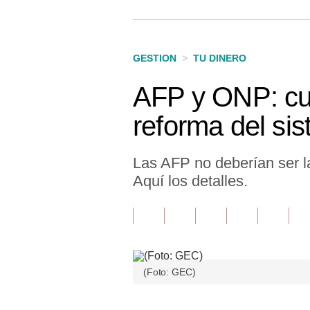
Finanzas Personales
Inmobiliarias
GESTION
>
TU DINERO
Plus G
AFP y ONP: cua
Opinión
reforma del si
Editorial
Pregunta de hoy
Las AFP no deberían ser la
Aquí los detalles.
Blogs
Tendencias
Lujo
Viajes
(Foto: GEC)
Moda