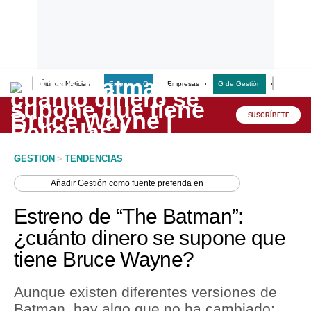
Últimas Noticias
Empresas G
Empresas
G de Gestión
Finanzas
Lo último
Peru Quiosco
SUSCRÍBETE
Portada
GESTION
>
TENDENCIAS
Empresas
Añadir
Gestión
como fuente preferida en
Management & Empleo
Estreno de “The Batman”:
Economía
¿cuánto dinero se supone que
tiene Bruce Wayne?
Mercados
Perú
Aunque existen diferentes versiones de
Batman, hay algo que no ha cambiado:
Política