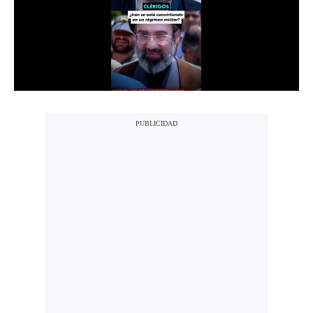
Notas Contratadas
Podcast
Gestión TV
Videos
Fotogalerías
gestion.pe
¿quiénes
Somos?
Términos
Y
Condiciones
Política
De
Privacidad