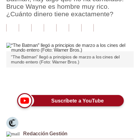
Bruce Wayne es hombre muy rico.
Tu Dinero
¿Cuánto dinero tiene exactamente?
Finanzas Personales
Inmobiliarias
Plus G
“The Batman” llegó a principios de marzo a los cines del
Opinión
mundo entero (Foto: Warner Bros.)
Editorial
Únete a nuestro canal
Pregunta de hoy
Blogs
Suscríbete a YouTube
Tendencias
Lujo
Redacción Gestión
Viajes