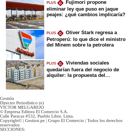
Fujimori propone
PLUS
G
eliminar ley que puso en jaque
peajes: ¿qué cambios implicaría?
Oliver Stark regresa a
PLUS
G
Petroperú: lo que dice el ministro
del Minem sobre la petrolera
Viviendas sociales
PLUS
G
quedarían fuera del negocio de
alquiler: la propuesta del
gobierno
Gestión
Director Periodístico (e)
VÍCTOR MELGAREJO
© Empresa Editora El Comercio S.A.
Calle Paracas #532, Pueblo Libre, Lima.
Copyright© | Gestion.pe | Grupo El Comercio | Todos los derechos
reservados
SECCIONES: