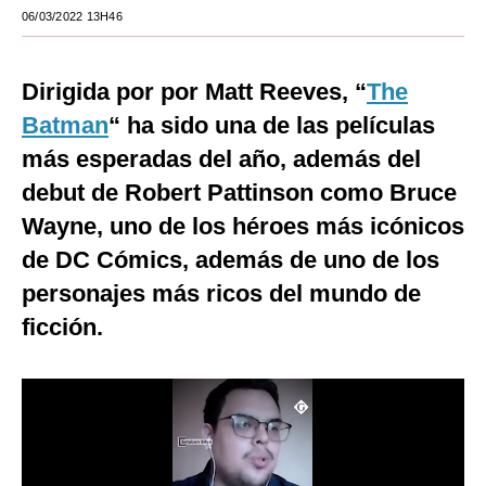
06/03/2022 13H46
Moda
Estilos
Dirigida por por Matt Reeves, “
The
Mundo
Batman
“ ha sido una de las películas
más esperadas del año, además del
EEUU
debut de Robert Pattinson como Bruce
México
Wayne, uno de los héroes más icónicos
España
de DC Cómics, además de uno de los
personajes más ricos del mundo de
Internacional
ficción.
Tecnología
Club del Suscriptor
Mix
G de Gestión