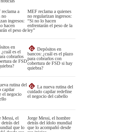
 noticias
MEF reclama a quienes
no regularizan ingresos:
“Si no lo hacen
enfrentarán el peso de la
ley”
G
Depósitos en
bancos: ¿cuál es el plazo
para cobrarlos con
cobertura de FSD si hay
quiebra?
G
La nueva rutina del
cuidado capilar redefine
el negocio del cabello
Jorge Messi, el hombre
detrás del ídolo mundial
que lo acompañó desde