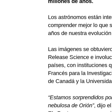
millones de años.
De
Cookies
Preguntas
Los astrónomos están inte
Frecuentes
comprender mejor lo que s
años de nuestra evolución 
Las imágenes se obtuvier
Release Science e involucr
países, con instituciones 
Francés para la Investigac
de Canadá y la Universida
“Estamos sorprendidos por
nebulosa de Orión”
, dijo e