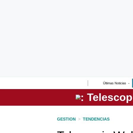
Lo último
Peru Quiosco
Portada
Empresas
Management & Empleo
Economía
Últimas Noticias
Mercados
Perú
Política
GESTION
>
TENDENCIAS
Tu Dinero