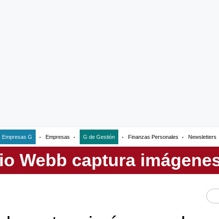
Empresas G
Empresas
G de Gestión
Finanzas Personales
Newsletters