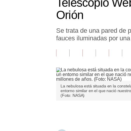
Telescopio We
Finanzas Personales
Orión
Inmobiliarias
Se trata de una pared de 
Plus G
fauces iluminadas por una 
Opinión
Editorial
Pregunta de hoy
Blogs
La nebulosa está situada en la constel
Tendencias
entorno similar en el que nació nuestr
(Foto: NASA)
Lujo
Únete a nuestro canal
Viajes
Moda