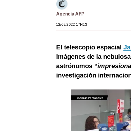
Estilos
Agencia AFP
Mundo
12/09/2022 17H13
EEUU
México
El telescopio espacial
J
España
imágenes de la nebulosa 
Internacional
astrónomos
“impresion
investigación internacion
Tecnología
Club del Suscriptor
Mix
G de Gestión
Notas Contratadas