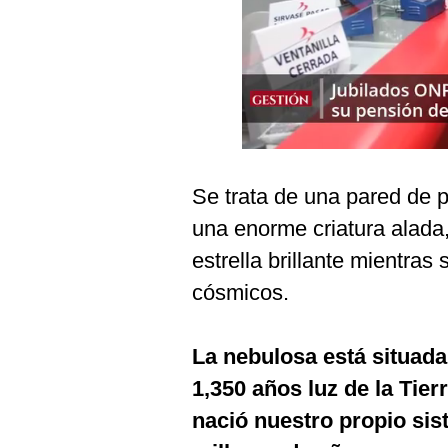
Podcast
Gestión TV
Videos
Fotogalerías
Se trata de una pared de 
gestion.pe
una enorme criatura alada
¿quiénes
estrella brillante mientras
Somos?
cósmicos.
Términos
Y
Condiciones
La nebulosa está situada
Política
1,350 años luz de la Tier
De
Privacidad
nació nuestro propio si
Politica