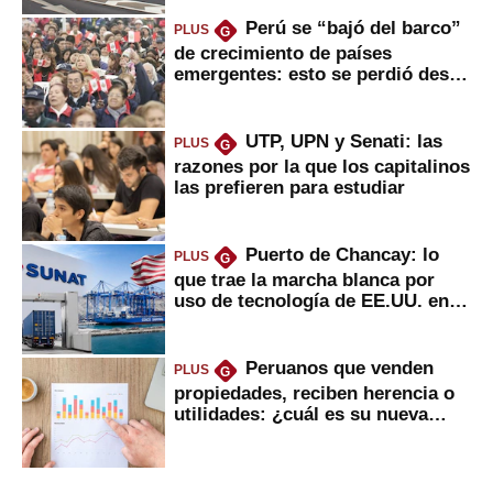
Perú se “bajó del barco”
PLUS
G
de crecimiento de países
emergentes: esto se perdió desde
2022
UTP, UPN y Senati: las
PLUS
G
razones por la que los capitalinos
las prefieren para estudiar
Puerto de Chancay: lo
PLUS
G
que trae la marcha blanca por
uso de tecnología de EE.UU. en
mercancías
Peruanos que venden
PLUS
G
propiedades, reciben herencia o
utilidades: ¿cuál es su nueva
inversión clave?