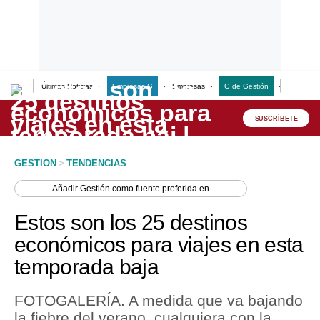
Últimas Noticias
Empresas G
Empresas
G de Gestión
Finanzas
Lo último
Peru Quiosco
SUSCRÍBETE
Portada
GESTION
>
TENDENCIAS
Empresas
Añadir
Gestión
como fuente preferida en
Management & Empleo
Estos son los 25 destinos
Economía
económicos para viajes en esta
temporada baja
Mercados
Perú
FOTOGALERÍA. A medida que va bajando
la fiebre del verano, cualquiera con la
Política