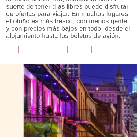
suerte de tener días libres puede disfrutar
Tu Dinero
de ofertas para viajar. En muchos lugares,
el otoño es más fresco, con menos gente,
Finanzas Personales
y con precios más bajos en todo, desde el
alojamiento hasta los boletos de avión.
Inmobiliarias
Plus G
Opinión
Editorial
Pregunta de hoy
Blogs
Tendencias
Lujo
Viajes