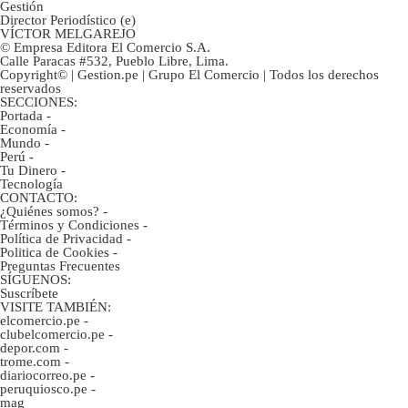
Gestión
Director Periodístico (e)
VÍCTOR MELGAREJO
© Empresa Editora El Comercio S.A.
Calle Paracas #532, Pueblo Libre, Lima.
Copyright© | Gestion.pe | Grupo El Comercio | Todos los derechos
reservados
SECCIONES:
Portada
-
Economía
-
Mundo
-
Perú
-
Tu Dinero
-
Tecnología
CONTACTO:
¿Quiénes somos?
-
Términos y Condiciones
-
Política de Privacidad
-
Politica de Cookies
-
Preguntas Frecuentes
SÍGUENOS:
Suscríbete
VISITE TAMBIÉN:
elcomercio.pe
-
clubelcomercio.pe
-
depor.com
-
trome.com
-
diariocorreo.pe
-
peruquiosco.pe
-
mag