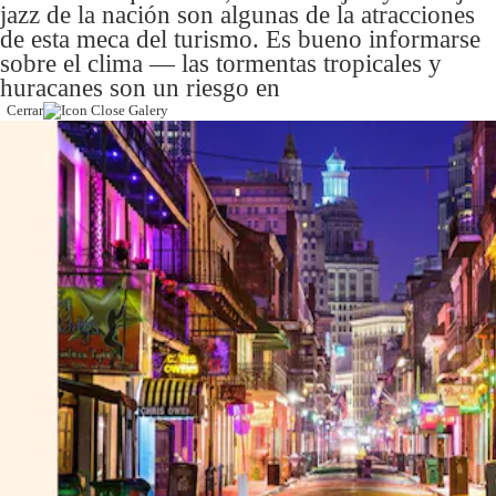
jazz de la nación son algunas de la atracciones
Notas Contratadas
de esta meca del turismo. Es bueno informarse
sobre el clima — las tormentas tropicales y
Podcast
huracanes son un riesgo en
Cerrar
Gestión TV
Videos
Fotogalerías
gestion.pe
¿quiénes
Somos?
Términos
Y
Condiciones
Política
De
Privacidad