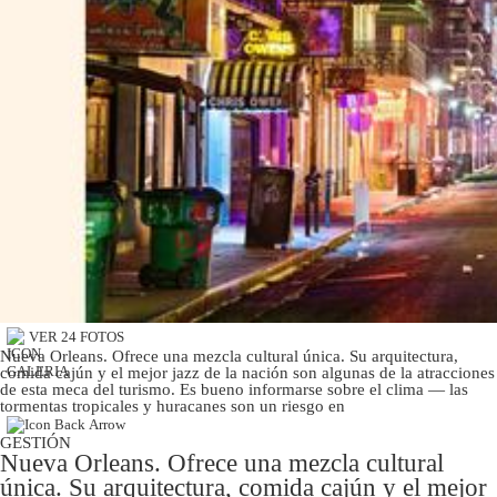
Moda
Estilos
Mundo
EEUU
México
España
Internacional
VER 24 FOTOS
Tecnología
Nueva Orleans. Ofrece una mezcla cultural única. Su arquitectura,
comida cajún y el mejor jazz de la nación son algunas de la atracciones
Club del Suscriptor
de esta meca del turismo. Es bueno informarse sobre el clima — las
tormentas tropicales y huracanes son un riesgo en
Mix
GESTIÓN
Nueva Orleans. Ofrece una mezcla cultural
G de Gestión
única. Su arquitectura, comida cajún y el mejor