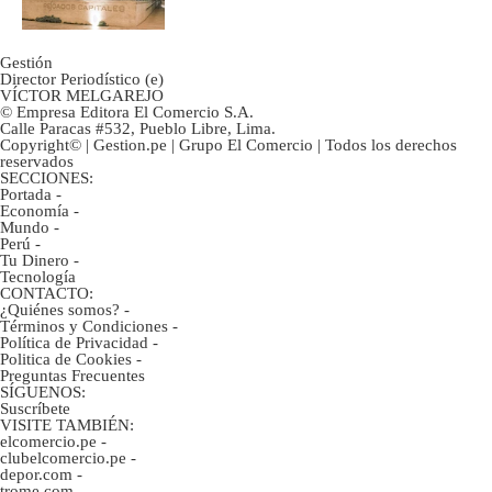
Gestión
Director Periodístico (e)
VÍCTOR MELGAREJO
© Empresa Editora El Comercio S.A.
Calle Paracas #532, Pueblo Libre, Lima.
Copyright© | Gestion.pe | Grupo El Comercio | Todos los derechos
reservados
SECCIONES:
Portada
-
Economía
-
Mundo
-
Perú
-
Tu Dinero
-
Tecnología
CONTACTO:
¿Quiénes somos?
-
Términos y Condiciones
-
Política de Privacidad
-
Politica de Cookies
-
Preguntas Frecuentes
SÍGUENOS:
Suscríbete
VISITE TAMBIÉN:
elcomercio.pe
-
clubelcomercio.pe
-
depor.com
-
trome.com
-