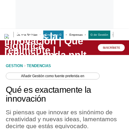
Últimas Noticias
Empresas G
Empresas
G de Gestión
Finanzas
Lo último
Peru Quiosco
SUSCRÍBETE
Portada
GESTION
>
TENDENCIAS
Empresas
Añadir
Gestión
como fuente preferida en
Management & Empleo
Qué es exactamente la
Economía
innovación
Mercados
Si piensas que innovar es sinónimo de
Perú
creatividad y nuevas ideas, lamentamos
decirte que estás equivocado.
Política