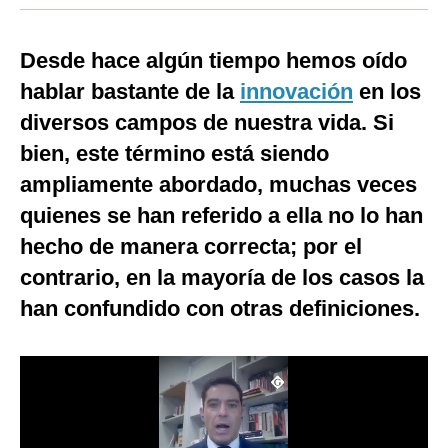
Moda
Desde hace algún tiempo hemos oído
Estilos
hablar bastante de la
innovación
en los
Mundo
diversos campos de nuestra vida. Si
bien, este término está siendo
EEUU
ampliamente abordado, muchas veces
México
quienes se han referido a ella no lo han
España
hecho de manera correcta; por el
Internacional
contrario, en la mayoría de los casos la
han confundido con otras definiciones.
Tecnología
Club del Suscriptor
Mix
G de Gestión