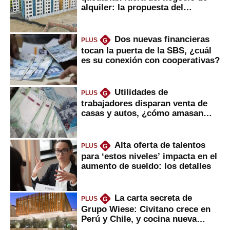
alquiler: la propuesta del
gobierno
Dos nuevas financieras
PLUS
G
tocan la puerta de la SBS, ¿cuál
es su conexión con cooperativas?
Utilidades de
PLUS
G
trabajadores disparan venta de
casas y autos, ¿cómo amasan
tanta liquidez?
Alta oferta de talentos
PLUS
G
para ‘estos niveles’ impacta en el
aumento de sueldo: los detalles
La carta secreta de
PLUS
G
Grupo Wiese: Civitano crece en
Perú y Chile, y cocina nueva
marca