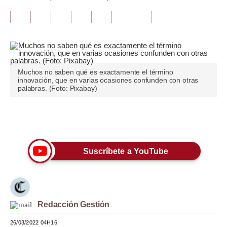
Tu Dinero
Finanzas Personales
Inmobiliarias
Muchos no saben qué es exactamente el término
Plus G
innovación, que en varias ocasiones confunden con otras
palabras. (Foto: Pixabay)
Opinión
Editorial
Únete a nuestro canal
Pregunta de hoy
Suscríbete a YouTube
Blogs
Tendencias
Lujo
Redacción Gestión
Viajes
26/03/2022 04H16