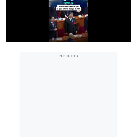
Notas Contratadas
Podcast
Gestión TV
Videos
Fotogalerías
gestion.pe
¿quiénes
Somos?
Términos
Y
Condiciones
Política
De
Privacidad