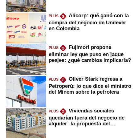
marcan urgentes?
Alicorp: qué ganó con la
PLUS
G
compra del negocio de Unilever
en Colombia
Fujimori propone
PLUS
G
eliminar ley que puso en jaque
peajes: ¿qué cambios implicaría?
Oliver Stark regresa a
PLUS
G
Petroperú: lo que dice el ministro
del Minem sobre la petrolera
Viviendas sociales
PLUS
G
quedarían fuera del negocio de
alquiler: la propuesta del
gobierno