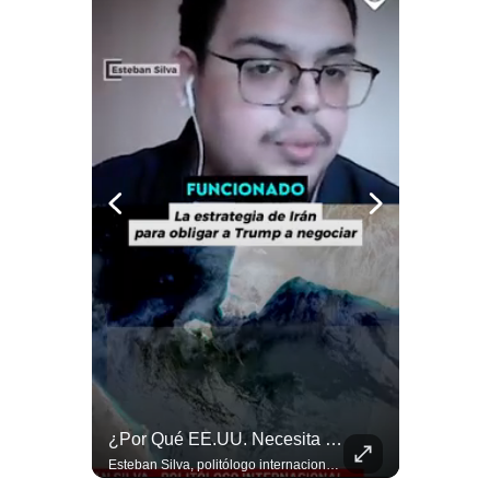
Notas Contratadas
Podcast
Gestión TV
Videos
Fotogalerías
gestion.pe
¿quiénes
Somos?
Términos
Y
Condiciones
Abelardo De La Espriella Se Reúne Con Javier Milei En Cali | Gestión Mundo
¿Por Qué EE.UU. Necesita Desesperadamente Al Golfo? | Gestión Mundo
Política
El presidente electo de Colombia, Abelardo de la Espriella, sostuvo una reunión bilateral en Cali con el mandatario argentino Javier Milei. El encuentro se dio pocas horas antes de la ceremonia de investidura presidencial para el periodo 2026-2030, marcando el inicio de una nueva alianza estratégica regional. #DeLaEspriella #JavierMilei #Colombia #Argentina #PoliticaLatina #Shorts 👉 Suscríbete y activa la campana para no perderte nuestro análisis diario. 🌎 Síguenos en nuestras redes sociales: 📌 Web oficial: https://gestion.pe/mundo/ 📌 LinkedIn: http://bit.ly/3HYIET0 📌 X (Twitter): http://bit.ly/4noZtX9 📌 TikTok: http://bit.ly/4evB6TO
Esteban Silva, politólogo internacional, explica que Estados Unidos necesita el apoyo territorial y marítimo de sus aliados del Golfo para operar cerca de Irán. Según su análisis, Teherán busca amenazar su estabilidad energética y económica para que estos gobiernos presionen a Washington y lo obliguen a negociar. #Iran #EEUU #Geopolitica #NoticiasInternacionales #Shorts 👉 Suscríbete y activa la campana para no perderte nuestro análisis diario. 🌎 Síguenos en nuestras redes sociales: 📌 Web oficial: https://gestion.pe/mundo/ 📌 LinkedIn: http://bit.ly/3HYIET0 📌 X (Twitter): http://bit.ly/4noZtX9 📌 TikTok: http://bit.ly/4evB6TO
De
Privacidad