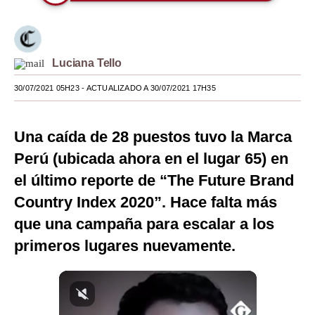
Moda
Estilos
Luciana Tello
Mundo
30/07/2021 05H23
- ACTUALIZADO A 30/07/2021 17H35
EEUU
México
Una caída de 28 puestos tuvo la Marca
Perú (ubicada ahora en el lugar 65) en
España
el último reporte de “The Future Brand
Internacional
Country Index 2020”. Hace falta más
Tecnología
que una campaña para escalar a los
primeros lugares nuevamente.
Club del Suscriptor
Mix
G de Gestión