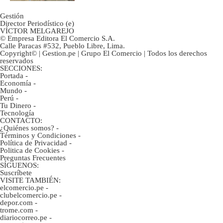
Gestión
Director Periodístico (e)
VÍCTOR MELGAREJO
© Empresa Editora El Comercio S.A.
Calle Paracas #532, Pueblo Libre, Lima.
Copyright© | Gestion.pe | Grupo El Comercio | Todos los derechos
reservados
SECCIONES:
Portada
-
Economía
-
Mundo
-
Perú
-
Tu Dinero
-
Tecnología
CONTACTO:
¿Quiénes somos?
-
Términos y Condiciones
-
Política de Privacidad
-
Politica de Cookies
-
Preguntas Frecuentes
SÍGUENOS:
Suscríbete
VISITE TAMBIÉN:
elcomercio.pe
-
clubelcomercio.pe
-
depor.com
-
trome.com
-
diariocorreo.pe
-