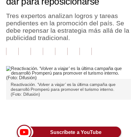
dar para reposicionarse
Tu Dinero
Tres expertos analizan logros y tareas
pendientes en la promoción del país. Se
Finanzas Personales
debe repensar la estrategia más allá de la
Inmobiliarias
publicidad tradicional.
Plus G
Opinión
Editorial
Reactivación. ‘Volver a viajar’ es la última campaña que
Pregunta de hoy
desarrolló Promperú para promover el turismo interno.
(Foto: Difusión)
Blogs
Tendencias
Únete a nuestro canal
Lujo
Suscríbete a YouTube
Viajes