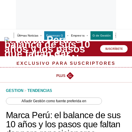
Últimas Noticias
Empresas G
Empresas
G de Gestión
Finanzas
Lo último
Peru Quiosco
SUSCRÍBETE
Portada
EXCLUSIVO PARA SUSCRIPTORES
Empresas
PLUS
G
Management & Empleo
GESTION
>
TENDENCIAS
Economía
Añadir
Gestión
como fuente preferida en
Mercados
Marca Perú: el balance de sus
Perú
10 años y los pasos que faltan
Política