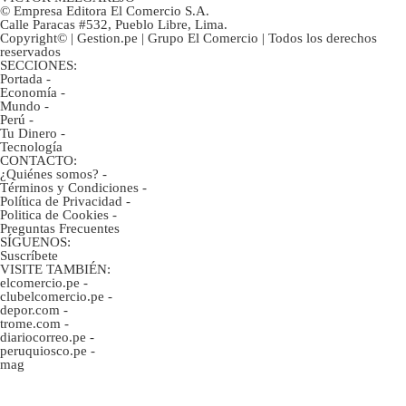
© Empresa Editora El Comercio S.A.
Calle Paracas #532, Pueblo Libre, Lima.
Copyright© | Gestion.pe | Grupo El Comercio | Todos los derechos
reservados
SECCIONES:
Portada
-
Economía
-
Mundo
-
Perú
-
Tu Dinero
-
Tecnología
CONTACTO:
¿Quiénes somos?
-
Términos y Condiciones
-
Política de Privacidad
-
Politica de Cookies
-
Preguntas Frecuentes
SÍGUENOS:
Suscríbete
VISITE TAMBIÉN:
elcomercio.pe
-
clubelcomercio.pe
-
depor.com
-
trome.com
-
diariocorreo.pe
-
peruquiosco.pe
-
mag