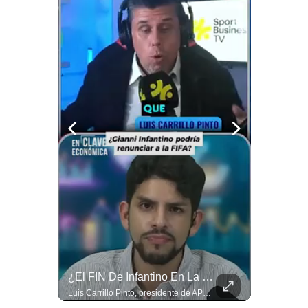
Notas Contratadas
Podcast
Gestión TV
Videos
Fotogalerías
gestion.pe
¿quiénes
Somos?
Términos
Y
Condiciones
¿Por Qué Irán Ya NO Le Teme A Donald Trump? | #radar24
¿El FIN De Infantino En La FIFA? El Grave Pronóstico Sobre Su Renuncia | #EnClaveEconómica
Política
Según el entrevistado, las repetidas amenazas de Donald Trump y sus posteriores retrocesos habrían reducido su credibilidad ante Irán. Los nuevos sectores radicales iraníes interpretarían esta conducta como una señal de debilidad y considerarían que resistir durante meses frente a Estados Unidos ya representa una victoria. #DonaldTrump #Irán #EstadosUnidos #Geopolitica #NoticiasInternacionales #Shorts #MedioOriente 👉 Suscríbete y activa la campana para no perderte nuestro análisis diario. 🌎 Síguenos en nuestras redes sociales: 📌 Web oficial: https://gestion.pe/mundo/ 📌 LinkedIn: http://bit.ly/3HYIET0 📌 X (Twitter): http://bit.ly/4noZtX9 📌 TikTok: http://bit.ly/4evB6TO
Luis Carrillo Pinto, presidente de APEMD pronostica meses muy difíciles para Infantino y sostiene que una mayor presión de la UEFA, junto con nuevas investigaciones periodísticas, podría llevarlo a dimitir. También menciona renuncias internas y acusaciones de que el proyecto fue impulsado por una sola persona. #GianniInfantino #FIFA #UEFA #LuisCarrilloPinto #APEMD #Futbol #NoticiasDeportivas #Mundial #Shorts 👉 Suscríbete y activa la campana para no perderte nuestro análisis diario. 🌎 Síguenos en nuestras redes sociales: 📌 Web oficial: https://gestion.pe/mundo/ 📌 LinkedIn: http://bit.ly/3HYIET0 📌 X (Twitter): http://bit.ly/4noZtX9 📌 TikTok: http://bit.ly/4evB6TO
De
Privacidad