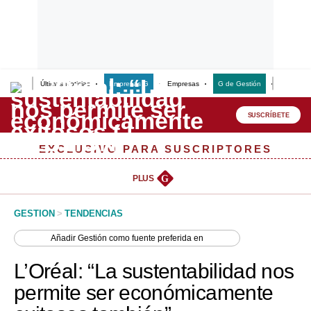
Últimas Noticias
Empresas G
Empresas
G de Gestión
Finanzas
Lo último
Peru Quiosco
SUSCRÍBETE
Portada
EXCLUSIVO PARA SUSCRIPTORES
Empresas
PLUS
G
Management & Empleo
GESTION
>
TENDENCIAS
Economía
Añadir
Gestión
como fuente preferida en
Mercados
L’Oréal: “La sustentabilidad nos
Perú
permite ser económicamente
Política