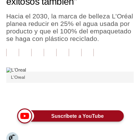
exitosos también”
Tu Dinero
Hacia el 2030, la marca de belleza L’Oréal
planea reducir en 25% el agua usada por
Finanzas Personales
producto y que el 100% del empaquetado
Inmobiliarias
se haga con plástico reciclado.
Plus G
Opinión
Editorial
L'Oreal
Pregunta de hoy
Únete a nuestro canal
Blogs
Tendencias
Suscríbete a YouTube
Lujo
Viajes