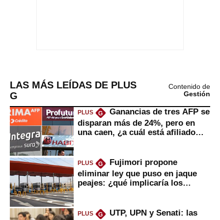
LAS MÁS LEÍDAS DE PLUS
Contenido de
G
Gestión
Ganancias de tres AFP se
PLUS
G
disparan más de 24%, pero en
una caen, ¿a cuál está afiliado
usted?
Fujimori propone
PLUS
G
eliminar ley que puso en jaque
peajes: ¿qué implicaría los
usuarios?
UTP, UPN y Senati: las
PLUS
G