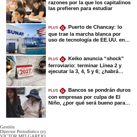
razones por la que los capitalinos
las prefieren para estudiar
Puerto de Chancay: lo
PLUS
G
que trae la marcha blanca por
uso de tecnología de EE.UU. en
mercancías
Keiko anuncia “shock”
PLUS
G
ferroviario: terminar Línea 2 y
ejecutar la 3, 4, 5 y 6; ¿habrá
avances?
Bancos se pondrán duros
PLUS
G
con empresas por culpa de El
Niño, ¿por qué será bueno para
ahorristas?
Gestión
Director Periodístico (e)
VÍCTOR MELGAREJO