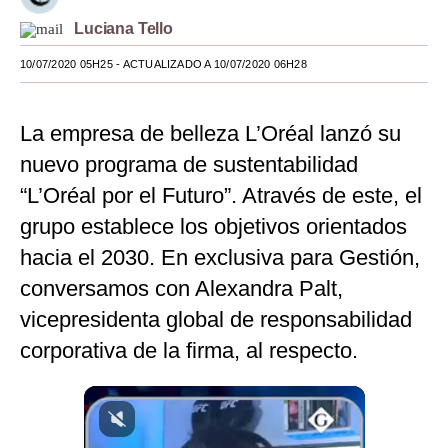
Luciana Tello
Moda
10/07/2020 05H25
- ACTUALIZADO A 10/07/2020 06H28
Estilos
Mundo
La empresa de belleza L’Oréal lanzó su
EEUU
nuevo programa de sustentabilidad
México
“L’Oréal por el Futuro”. Através de este, el
grupo establece los objetivos orientados
España
hacia el 2030. En exclusiva para Gestión,
Internacional
conversamos con Alexandra Palt,
Tecnología
vicepresidenta global de responsabilidad
corporativa de la firma, al respecto.
Club del Suscriptor
Mix
G de Gestión