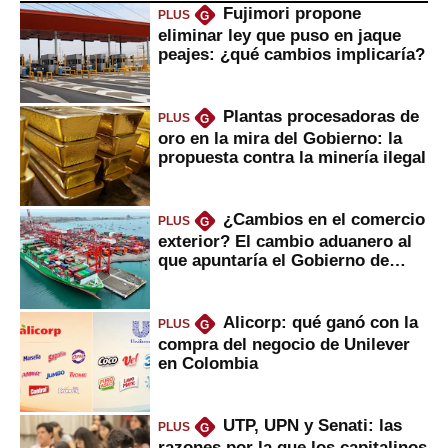
Fujimori propone
PLUS
G
eliminar ley que puso en jaque
peajes: ¿qué cambios implicaría?
Plantas procesadoras de
PLUS
G
oro en la mira del Gobierno: la
propuesta contra la minería ilegal
¿Cambios en el comercio
PLUS
G
exterior? El cambio aduanero al
que apuntaría el Gobierno de
Fujimori
Alicorp: qué ganó con la
PLUS
G
compra del negocio de Unilever
en Colombia
UTP, UPN y Senati: las
PLUS
G
razones por la que los capitalinos