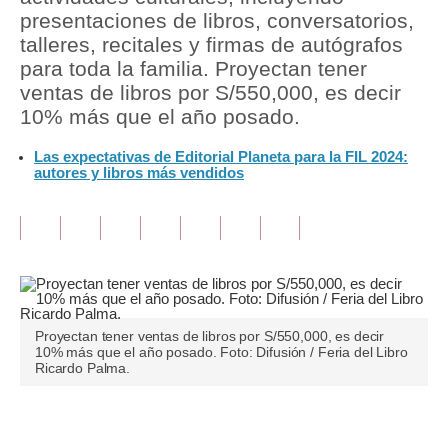
presentaciones de libros, conversatorios,
Tu Dinero
talleres, recitales y firmas de autógrafos
para toda la familia. Proyectan tener
Finanzas Personales
ventas de libros por S/550,000, es decir
10% más que el año posado.
Inmobiliarias
Las expectativas de Editorial Planeta para la FIL 2024:
Plus G
autores y libros más vendidos
Opinión
Editorial
Pregunta de hoy
Blogs
Proyectan tener ventas de libros por S/550,000, es decir
10% más que el año posado. Foto: Difusión / Feria del Libro
Tendencias
Ricardo Palma.
Lujo
Únete a nuestro canal
Viajes