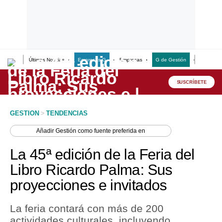
Últimas Noticias
Empresas G
Empresas
G de Gestión
Finanzas
Lo último
Peru Quiosco
SUSCRÍBETE
Portada
GESTION
>
TENDENCIAS
Empresas
Añadir
Gestión
como fuente preferida en
Management & Empleo
La 45ª edición de la Feria del
Economía
Libro Ricardo Palma: Sus
proyecciones e invitados
Mercados
Perú
La feria contará con más de 200
actividades culturales, incluyendo
Política