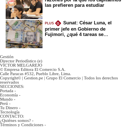
las prefieren para estudiar
Sunat: César Luna, el
PLUS
G
primer jefe en Gobierno de
Fujimori, ¿qué 4 tareas se
marcan urgentes?
Gestión
Director Periodístico (e)
VÍCTOR MELGAREJO
© Empresa Editora El Comercio S.A.
Calle Paracas #532, Pueblo Libre, Lima.
Copyright© | Gestion.pe | Grupo El Comercio | Todos los derechos
reservados
SECCIONES:
Portada
-
Economía
-
Mundo
-
Perú
-
Tu Dinero
-
Tecnología
CONTACTO:
¿Quiénes somos?
-
Términos y Condiciones
-