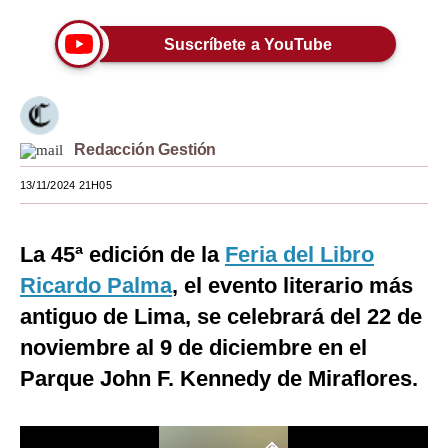
Moda
Suscríbete a YouTube
Estilos
Mundo
EEUU
Redacción Gestión
13/11/2024 21H05
México
España
La 45ª edición de la
Feria del Libro
Internacional
Ricardo Palma
, el evento literario más
Tecnología
antiguo de Lima, se celebrará del 22 de
noviembre al 9 de diciembre en el
Club del Suscriptor
Parque John F. Kennedy de Miraflores.
Mix
G de Gestión