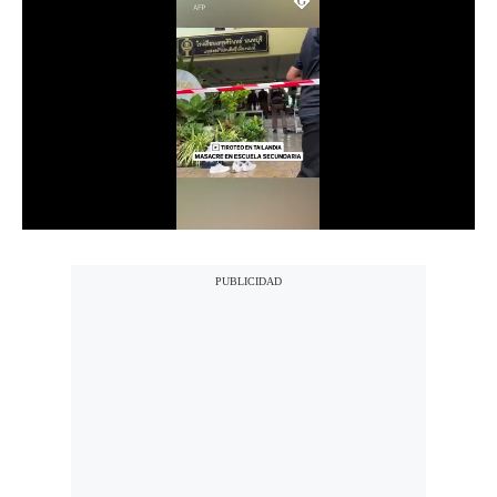
Notas Contratadas
Podcast
Gestión TV
Videos
Fotogalerías
gestion.pe
¿quiénes
Somos?
Términos
Y
Condiciones
Política
De
Privacidad