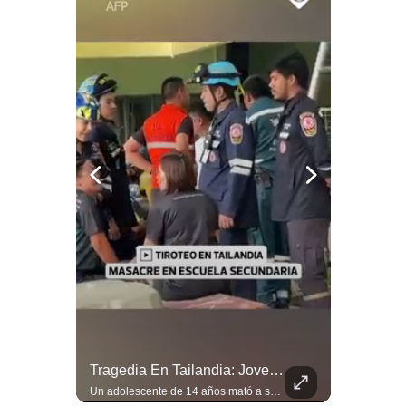
Notas Contratadas
Podcast
Gestión TV
Videos
Fotogalerías
gestion.pe
¿quiénes
Somos?
Términos
Y
Condiciones
Aranceles De Trump Ponen Bajo Presión A Las Exportaciones Del Perú | #EnClaveEconómica
Tragedia En Tailandia: Joven De 14 Años Ataca A Su Familia Y Colegio | Gestión Mundo
Política
De
Analizamos la decisión de Estados Unidos de imponer nuevos aranceles a Perú y otros 59 países por presuntos incumplimientos relacionados con el trabajo forzoso. Esta medida amenaza envíos peruanos valorados en más de US$ 5.300 millones, lo que representa casi la mitad de todo lo que el Perú exportó al mercado estadounidense el año pasado. #EconomiaPeru #ExportacionesPeru #DonaldTrump #Aranceles #ComercioExterior #ArancelesTrump #NoticiasPeru #EEUU 👉 Suscríbete y activa la campana para no perderte nuestro análisis diario. 🌎 Síguenos en nuestras redes sociales: 📌 Web oficial: https://gestion.pe/mundo/ 📌 LinkedIn: http://bit.ly/3HYIET0 📌 X (Twitter): http://bit.ly/4noZtX9 📌 TikTok: http://bit.ly/4evB6TO
Un adolescente de 14 años mató a sus abuelos y luego atacó su colegio de secundaria en Tailandia, dejando cinco fallecidos adicionales y más de 30 heridos antes de quitarse la vida. Según las autoridades y el primer ministro Anutin Charnvirakul, el hecho habría sido motivado por estrés académico extremo. El suceso reabre el debate sobre la alta posesión de armas de fuego en el país asiático. #Tailandia #Noticias #UltimaHora #NoticiasInternacionales #Shorts 👉 Suscríbete y activa la campana para no perderte nuestro análisis diario. 🌎 Síguenos en nuestras redes sociales: 📌 Web oficial: https://gestion.pe/mundo/ 📌 LinkedIn: http://bit.ly/3HYIET0 📌 X (Twitter): http://bit.ly/4noZtX9 📌 TikTok: http://bit.ly/4evB6TO
Privacidad