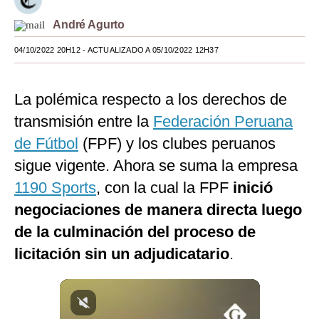
Moda
André Agurto
Estilos
04/10/2022 20H12
- ACTUALIZADO A 05/10/2022 12H37
Mundo
La polémica respecto a los derechos de
EEUU
transmisión entre la
Federación Peruana
México
de Fútbol
(FPF) y los clubes peruanos
sigue vigente. Ahora se suma la empresa
España
1190 Sports
, con la cual la FPF
inició
Internacional
negociaciones de manera directa luego
Tecnología
de la culminación del proceso de
Club del Suscriptor
licitación sin un adjudicatario
.
Mix
G de Gestión