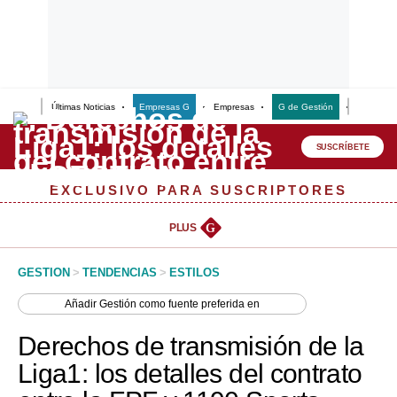
Últimas Noticias
Empresas G
Empresas
G de Gestión
Finanzas
Lo último
Peru Quiosco
SUSCRÍBETE
Portada
EXCLUSIVO PARA SUSCRIPTORES
Empresas
PLUS
G
Management & Empleo
GESTION
>
TENDENCIAS
>
ESTILOS
Economía
Añadir
Gestión
como fuente preferida en
Mercados
Derechos de transmisión de la
Perú
Liga1: los detalles del contrato
Política