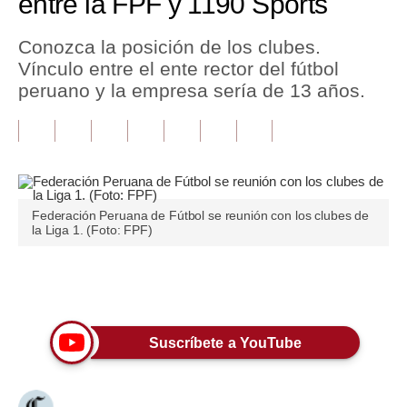
entre la FPF y 1190 Sports
Tu Dinero
Conozca la posición de los clubes.
Vínculo entre el ente rector del fútbol
Finanzas Personales
peruano y la empresa sería de 13 años.
Inmobiliarias
Plus G
Opinión
Federación Peruana de Fútbol se reunión con los clubes de
Editorial
la Liga 1. (Foto: FPF)
Pregunta de hoy
Únete a nuestro canal
Blogs
Tendencias
Suscríbete a YouTube
Lujo
Viajes