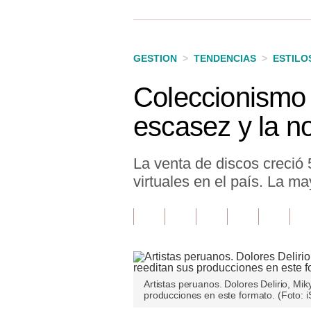
Finanzas Personales
Inmobiliarias
GESTION
>
TENDENCIAS
>
ESTILO
Plus G
Coleccionismo 
Opinión
escasez y la no
Editorial
Pregunta de hoy
La venta de discos creció
virtuales en el país. La m
Blogs
Tendencias
Lujo
Viajes
Artistas peruanos. Dolores Delirio, Mi
producciones en este formato. (Foto: i
Moda