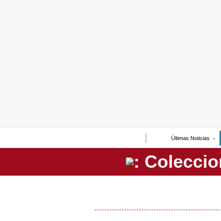
Lo último
Peru Quiosco
Portada
Empresas
Management & Empleo
Economía
Últimas Noticias
Mercados
Perú
Política
Tu Dinero