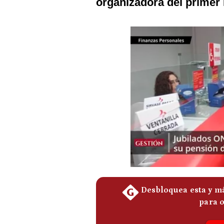
organizadora del primer F
Podcast
Gestión TV
Videos
Fotogalerías
gestion.pe
¿quiénes
Somos?
Términos
Y
Condiciones
Política
De
Privacidad
Politica