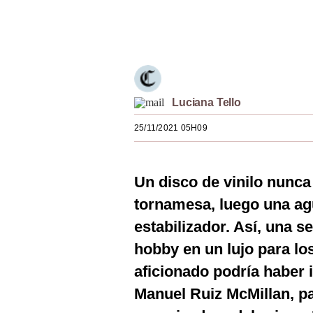
Estilos
Únete a nuestro canal
Mundo
EEUU
México
Luciana Tello
España
25/11/2021 05H09
Internacional
Un disco de vinilo nunca
Tecnología
tornamesa, luego una agu
Club del Suscriptor
estabilizador. Así, una s
Mix
hobby en un lujo para lo
G de Gestión
aficionado podría haber 
Manuel Ruiz McMillan, p
Notas Contratadas