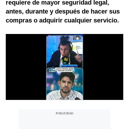
requiere de mayor seguridad legal,
Notas Contratadas
antes, durante y después de hacer sus
Podcast
compras o adquirir cualquier servicio.
Gestión TV
Videos
Fotogalerías
gestion.pe
¿quiénes
Somos?
Términos
Y
Condiciones
Política
De
Privacidad