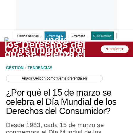
Últimas Noticias
Empresas G
Empresas
G de Gestión
Finanzas
Lo último
Peru Quiosco
SUSCRÍBETE
Portada
GESTION
>
TENDENCIAS
Empresas
Añadir
Gestión
como fuente preferida en
Management & Empleo
¿Por qué el 15 de marzo se
Economía
celebra el Día Mundial de los
Derechos del Consumidor?
Mercados
Perú
Desde 1983, cada 15 de marzo se
conmemora el Día Mundial de los
Política