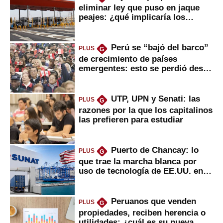
eliminar ley que puso en jaque
peajes: ¿qué implicaría los
usuarios?
Perú se “bajó del barco”
PLUS
G
de crecimiento de países
emergentes: esto se perdió desde
2022
UTP, UPN y Senati: las
PLUS
G
razones por la que los capitalinos
las prefieren para estudiar
Puerto de Chancay: lo
PLUS
G
que trae la marcha blanca por
uso de tecnología de EE.UU. en
mercancías
Peruanos que venden
PLUS
G
propiedades, reciben herencia o
utilidades: ¿cuál es su nueva