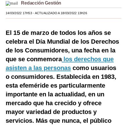
Redacción Gestión
Moda
14/03/2022 17H53
- ACTUALIZADO A 18/03/2022 13H26
Estilos
Mundo
El 15 de marzo de todos los años se
celebra el Día Mundial de los Derechos
EEUU
de los Consumidores, una fecha en la
México
que se conmemora
los derechos que
España
asisten a las personas
como usuarios
o consumidores. Establecida en 1983,
Internacional
esta efeméride es particularmente
Tecnología
importante en la actualidad, en un
Club del Suscriptor
mercado que ha crecido y ofrece
Mix
mayor variedad de productos y
servicios. Más que nunca, el público
G de Gestión