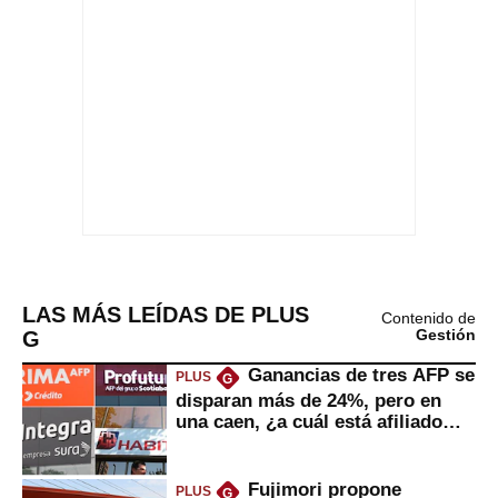
LAS MÁS LEÍDAS DE PLUS
Contenido de
G
Gestión
Ganancias de tres AFP se
PLUS
G
disparan más de 24%, pero en
una caen, ¿a cuál está afiliado
usted?
Fujimori propone
PLUS
G