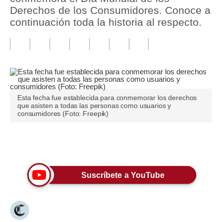
Derechos de los Consumidores. Conoce a
Tu Dinero
continuación toda la historia al respecto.
Finanzas Personales
Inmobiliarias
Plus G
Opinión
Esta fecha fue establecida para conmemorar los derechos
que asisten a todas las personas como usuarios y
consumidores (Foto: Freepik)
Editorial
Pregunta de hoy
Únete a nuestro canal
Blogs
Suscríbete a YouTube
Tendencias
Lujo
Viajes