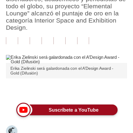
todo el globo, su proyecto “Elemental
Tu Dinero
Lounge” alcanzó el puntaje de oro en la
categoría Interior Space and Exhibition
Finanzas Personales
Design.
Inmobiliarias
Plus G
Opinión
Erika Zielinski será galardonada con el A’Design Award -
Editorial
Gold (Difusión)
Pregunta de hoy
Únete a nuestro canal
Blogs
Tendencias
Suscríbete a YouTube
Lujo
Viajes