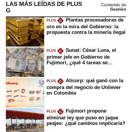
LAS MÁS LEÍDAS DE PLUS
Contenido de
G
Gestión
Plantas procesadoras de
PLUS
G
oro en la mira del Gobierno: la
propuesta contra la minería ilegal
Sunat: César Luna, el
PLUS
G
primer jefe en Gobierno de
Fujimori, ¿qué 4 tareas se
marcan urgentes?
Alicorp: qué ganó con la
PLUS
G
compra del negocio de Unilever
en Colombia
Fujimori propone
PLUS
G
eliminar ley que puso en jaque
peajes: ¿qué cambios implicaría?