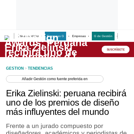
Últimas Noticias
Empresas G
Empresas
G de Gestión
Finanzas
Lo último
Peru Quiosco
SUSCRÍBETE
Portada
GESTION
>
TENDENCIAS
Empresas
Añadir
Gestión
como fuente preferida en
Management & Empleo
Erika Zielinski: peruana recibirá
Economía
uno de los premios de diseño
más influyentes del mundo
Mercados
Perú
Frente a un jurado compuesto por
diseñadores, académicos y periodistas de
Política