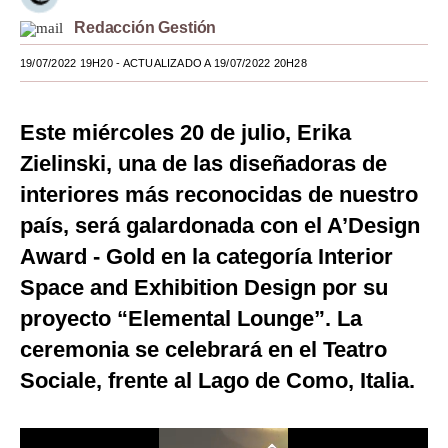
Redacción Gestión
Moda
19/07/2022 19H20
- ACTUALIZADO A 19/07/2022 20H28
Estilos
Mundo
Este miércoles 20 de julio, Erika
EEUU
Zielinski, una de las diseñadoras de
México
interiores más reconocidas de nuestro
país, será galardonada con el A’Design
España
Award - Gold en la categoría Interior
Internacional
Space and Exhibition Design por su
Tecnología
proyecto “Elemental Lounge”. La
ceremonia se celebrará en el Teatro
Club del Suscriptor
Sociale, frente al Lago de Como, Italia.
Mix
G de Gestión