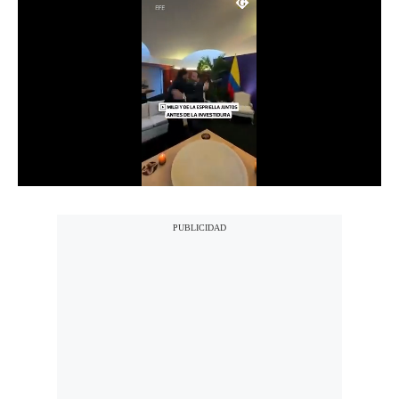
Notas Contratadas
Podcast
Gestión TV
Videos
Fotogalerías
gestion.pe
¿quiénes
Somos?
Términos
Y
Condiciones
Política
De
Privacidad