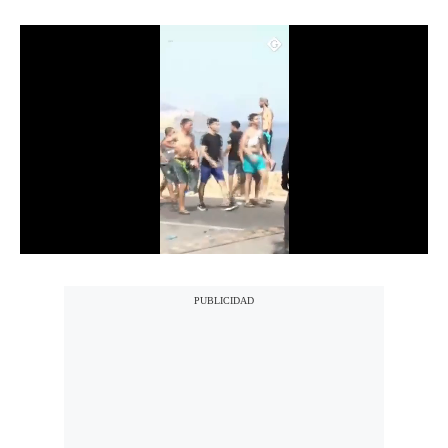
Notas Contratadas
Podcast
Gestión TV
Videos
Fotogalerías
gestion.pe
¿quiénes
Somos?
Términos
Y
Condiciones
Política
De
Privacidad