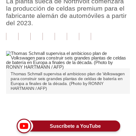
La planta sueca de Northvolt comenzará
la producción de celdas premium para el
Tu Dinero
fabricante alemán de automóviles a partir
del 2023.
Finanzas Personales
Inmobiliarias
Plus G
Opinión
Editorial
Thomas Schmall supervisa el ambicioso plan de Volkswagen
para construir seis grandes plantas de celdas de batería en
Europa a finales de la década. (Photo by RONNY
Pregunta de hoy
HARTMANN / AFP)
Blogs
Únete a nuestro canal
Tendencias
Lujo
Suscríbete a YouTube
Viajes