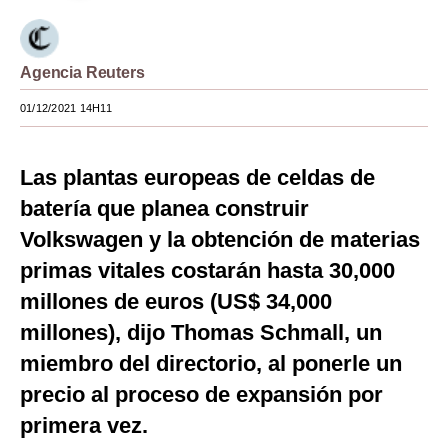
Moda
Estilos
Agencia Reuters
Mundo
01/12/2021 14H11
EEUU
Las plantas europeas de celdas de
México
batería que planea construir
España
Volkswagen y la obtención de materias
primas vitales costarán hasta 30,000
Internacional
millones de euros (US$ 34,000
Tecnología
millones), dijo Thomas Schmall, un
Club del Suscriptor
miembro del directorio, al ponerle un
Mix
precio al proceso de expansión por
primera vez.
G de Gestión