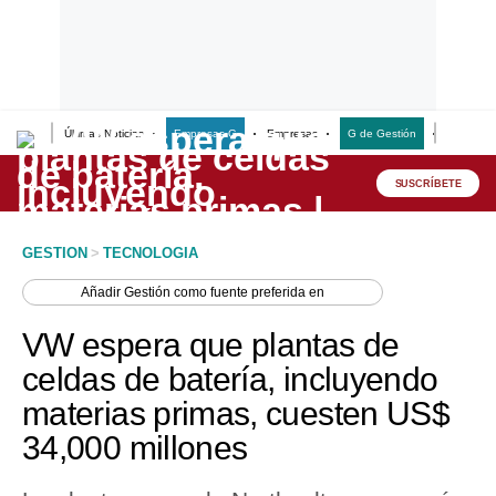
Últimas Noticias
Empresas G
Empresas
G de Gestión
Finanzas
Lo último
Peru Quiosco
SUSCRÍBETE
Portada
GESTION
>
TECNOLOGIA
Empresas
Añadir
Gestión
como fuente preferida en
Management & Empleo
VW espera que plantas de
Economía
celdas de batería, incluyendo
materias primas, cuesten US$
Mercados
34,000 millones
Perú
Política