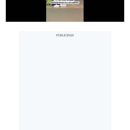
Notas Contratadas
Podcast
Gestión TV
Videos
Fotogalerías
gestion.pe
¿quiénes
Somos?
Términos
Y
Condiciones
Política
De
Privacidad