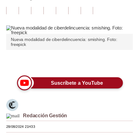
Tu Dinero
Finanzas Personales
Inmobiliarias
Nueva modalidad de ciberdelincuencia: smishing. Foto:
freepick
Plus G
Opinión
Únete a nuestro canal
Editorial
Suscríbete a YouTube
Pregunta de hoy
Blogs
Tendencias
Redacción Gestión
Lujo
28/08/2024 21H33
Viajes