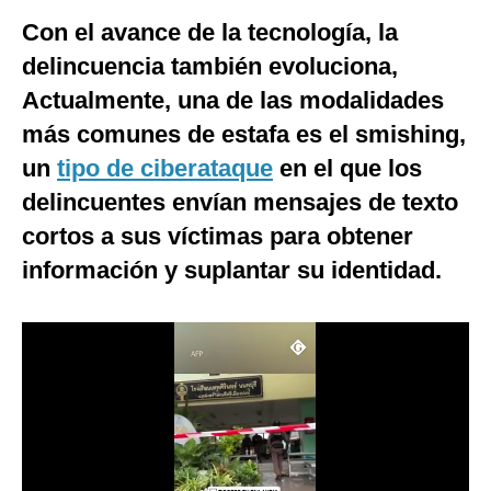
Con el avance de la tecnología, la
Moda
delincuencia también evoluciona,
Estilos
Actualmente, una de las modalidades
Mundo
más comunes de estafa es el smishing,
un
EEUU
tipo de ciberataque
en el que los
delincuentes envían mensajes de texto
México
cortos a sus víctimas para obtener
España
información y suplantar su identidad.
Internacional
Tecnología
Club del Suscriptor
Mix
G de Gestión