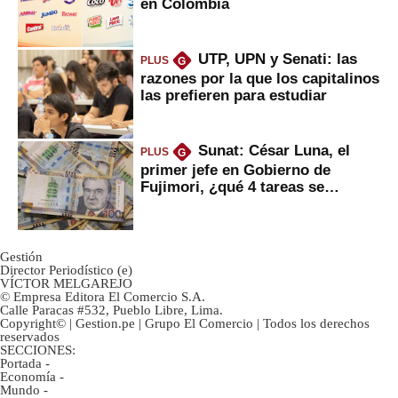
en Colombia
UTP, UPN y Senati: las
PLUS
G
razones por la que los capitalinos
las prefieren para estudiar
Sunat: César Luna, el
PLUS
G
primer jefe en Gobierno de
Fujimori, ¿qué 4 tareas se
marcan urgentes?
Gestión
Director Periodístico (e)
VÍCTOR MELGAREJO
© Empresa Editora El Comercio S.A.
Calle Paracas #532, Pueblo Libre, Lima.
Copyright© | Gestion.pe | Grupo El Comercio | Todos los derechos
reservados
SECCIONES:
Portada
-
Economía
-
Mundo
-