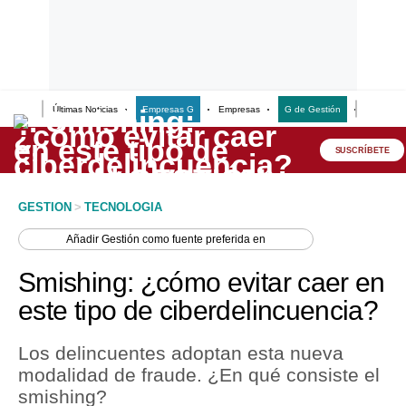
Últimas Noticias
Empresas G
Empresas
G de Gestión
Finanzas
Lo último
Peru Quiosco
SUSCRÍBETE
Portada
GESTION
>
TECNOLOGIA
Empresas
Añadir
Gestión
como fuente preferida en
Management & Empleo
Smishing: ¿cómo evitar caer en
Economía
este tipo de ciberdelincuencia?
Mercados
Los delincuentes adoptan esta nueva
Perú
modalidad de fraude. ¿En qué consiste el
smishing?
Política