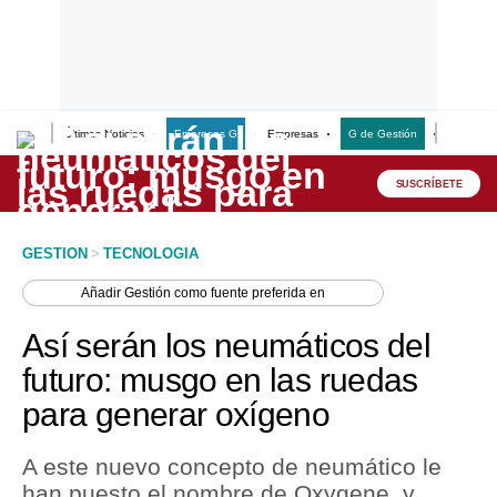
Últimas Noticias
Empresas G
Empresas
G de Gestión
Finanzas
Lo último
Peru Quiosco
SUSCRÍBETE
Portada
GESTION
>
TECNOLOGIA
Empresas
Añadir
Gestión
como fuente preferida en
Management & Empleo
Así serán los neumáticos del
Economía
futuro: musgo en las ruedas
para generar oxígeno
Mercados
Perú
A este nuevo concepto de neumático le
han puesto el nombre de Oxygene, y
Política