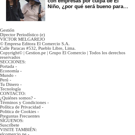
con empresas por culpa de El
Niño, ¿por qué será bueno para
ahorristas?
Gestión
Director Periodístico (e)
VÍCTOR MELGAREJO
© Empresa Editora El Comercio S.A.
Calle Paracas #532, Pueblo Libre, Lima.
Copyright© | Gestion.pe | Grupo El Comercio | Todos los derechos
reservados
SECCIONES:
Portada
-
Economía
-
Mundo
-
Perú
-
Tu Dinero
-
Tecnología
CONTACTO:
¿Quiénes somos?
-
Términos y Condiciones
-
Política de Privacidad
-
Politica de Cookies
-
Preguntas Frecuentes
SÍGUENOS:
Suscríbete
VISITE TAMBIÉN:
elcomercio.pe
-