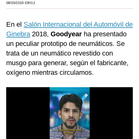
08/03/2018 03H12
Moda
Estilos
En el
Salón Internacional del Automóvil de
Ginebra
2018,
Goodyear
ha presentado
Mundo
un peculiar prototipo de neumáticos. Se
EEUU
trata de un neumático revestido con
México
musgo para generar, según el fabricante,
oxígeno mientras circulamos.
España
Internacional
Tecnología
Club del Suscriptor
Mix
G de Gestión