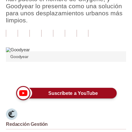
Goodyear lo presenta como una solución
Tu Dinero
para unos desplazamientos urbanos más
limpios.
Finanzas Personales
Inmobiliarias
Plus G
Goodyear
Opinión
Editorial
Únete a nuestro canal
Pregunta de hoy
Suscríbete a YouTube
Blogs
Tendencias
Lujo
Redacción Gestión
Viajes