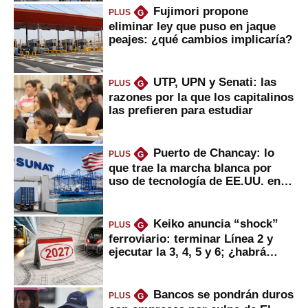
Fujimori propone
PLUS
G
eliminar ley que puso en jaque
peajes: ¿qué cambios implicaría?
UTP, UPN y Senati: las
PLUS
G
razones por la que los capitalinos
las prefieren para estudiar
Puerto de Chancay: lo
PLUS
G
que trae la marcha blanca por
uso de tecnología de EE.UU. en
mercancías
Keiko anuncia “shock”
PLUS
G
ferroviario: terminar Línea 2 y
ejecutar la 3, 4, 5 y 6; ¿habrá
avances?
Bancos se pondrán duros
PLUS
G