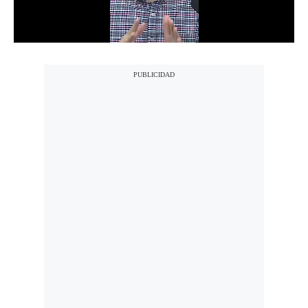
Notas Contratadas
Podcast
Gestión TV
Videos
Fotogalerías
gestion.pe
¿quiénes
Somos?
Términos
Y
Condiciones
Política
De
Privacidad